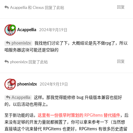
回复
Acappellia
和
Clexus
回复了此帖
Acappellia
2024年9月19日
phoenixlzx
我找他们讨论了下，大概结论是先不做rpg了，所以
咱服务器这块可能还是空缺的
回复
phoenixlzx
回复了此帖
phoenixlzx
2024年9月19日
Acappellia
这样。那我觉得能修修 bug 升级版本兼容也挺好
的，以后活动也用得上。
至于新功能的话，
这里有一份很早时策划的 RPGItems 替代插件
，后
来没有足够的开发力量就都搁置了，你可以拿来参考一下（当然想
直接填这个坑来替代 RPGItems 也更好，RPGItems 有很多历史遗留