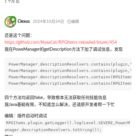
1 个月
后
Clexus
2024年10月24日
已编辑
还是这个问题：
https://github.com/NyaaCat/RPGItems-reloaded/issues/454
我在PoweManager的getDescription方法下加了调试信息，发现
PowerManager.descriptionResolvers.contains(plugin,"zh
PowerManager.descriptionResolvers.contains(plugin,"zh
PowerManager.descriptionResolvers.contains(RPGItems.p
PowerManager.descriptionResolvers.contains(RPGItems.
四个方法均返回false，导致根本无法获取任何技能信息
我Java基础有限，不知道怎么解决，还请原开发者帮一下忙
编辑：插件启动时调试
RPGItems.plugin.getLogger().log(Level.SEVERE,PowerM
anager.descriptionResolvers.toString());