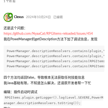
1 个月
后
Clexus
2024年10月24日
已编辑
还是这个问题：
https://github.com/NyaaCat/RPGItems-reloaded/issues/454
我在PoweManager的getDescription方法下加了调试信息，发现
PowerManager.descriptionResolvers.contains(plugin,"zh
PowerManager.descriptionResolvers.contains(plugin,"zh
PowerManager.descriptionResolvers.contains(RPGItems.p
PowerManager.descriptionResolvers.contains(RPGItems.
四个方法均返回false，导致根本无法获取任何技能信息
我Java基础有限，不知道怎么解决，还请原开发者帮一下忙
编辑：插件启动时调试
RPGItems.plugin.getLogger().log(Level.SEVERE,PowerM
anager.descriptionResolvers.toString());