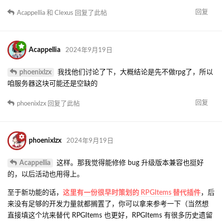
回复
Acappellia
和
Clexus
回复了此帖
Acappellia
2024年9月19日
phoenixlzx
我找他们讨论了下，大概结论是先不做rpg了，所以
咱服务器这块可能还是空缺的
回复
phoenixlzx
回复了此帖
phoenixlzx
2024年9月19日
Acappellia
这样。那我觉得能修修 bug 升级版本兼容也挺好
的，以后活动也用得上。
至于新功能的话，
这里有一份很早时策划的 RPGItems 替代插件
，后
来没有足够的开发力量就都搁置了，你可以拿来参考一下（当然想
直接填这个坑来替代 RPGItems 也更好，RPGItems 有很多历史遗留