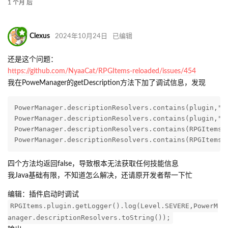
1 个月
后
Clexus
2024年10月24日
已编辑
还是这个问题：
https://github.com/NyaaCat/RPGItems-reloaded/issues/454
我在PoweManager的getDescription方法下加了调试信息，发现
PowerManager.descriptionResolvers.contains(plugin,"zh
PowerManager.descriptionResolvers.contains(plugin,"zh
PowerManager.descriptionResolvers.contains(RPGItems.p
PowerManager.descriptionResolvers.contains(RPGItems.
四个方法均返回false，导致根本无法获取任何技能信息
我Java基础有限，不知道怎么解决，还请原开发者帮一下忙
编辑：插件启动时调试
RPGItems.plugin.getLogger().log(Level.SEVERE,PowerM
anager.descriptionResolvers.toString());