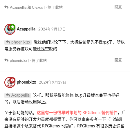
回复
Acappellia
和
Clexus
回复了此帖
Acappellia
2024年9月19日
phoenixlzx
我找他们讨论了下，大概结论是先不做rpg了，所以
咱服务器这块可能还是空缺的
回复
phoenixlzx
回复了此帖
phoenixlzx
2024年9月19日
Acappellia
这样。那我觉得能修修 bug 升级版本兼容也挺好
的，以后活动也用得上。
至于新功能的话，
这里有一份很早时策划的 RPGItems 替代插件
，后
来没有足够的开发力量就都搁置了，你可以拿来参考一下（当然想
直接填这个坑来替代 RPGItems 也更好，RPGItems 有很多历史遗留