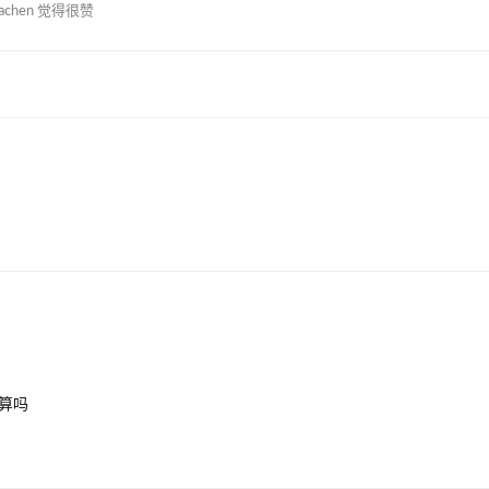
iachen
觉得很赞
算吗