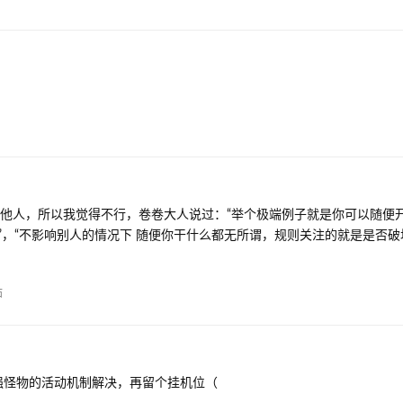
其他人，所以我觉得不行，卷卷大人说过：“举个极端例子就是你可以随便开
量”，“不影响别人的情况下 随便你干什么都无所谓，规则关注的就是是否
帖
强怪物的活动机制解决，再留个挂机位（