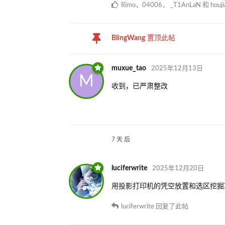
Rimo
，
04006
，
_T1AnLaN
和
houj
BlingWang
置顶此帖
muxue_tao
2025年12月13日
M
收到，已严肃整改
7 天
后
luciferwrite
2025年12月20日
用投影打印机的凭空放置和选区挖掘
luciferwrite
回复了此帖