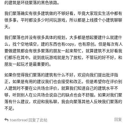
的建筑是环绕聚落的黑色铁路。
我们聚落确实有很多建筑做的不够好看，毕竟大家现实生活中都有
很多事，平时都没多少时间玩游戏，所以都是上线摸个小建筑聊聊
天。
我们聚落也并没有很多具体的规划，大多都是想起要建什么就建什
么，找个空地填空，建的东西也有copy，也有原创。但是每次有人
要做建筑都会有很多聚落的朋友一起来帮忙，就算建筑不太好看我
们都乐在其中。说到底玩游戏就是为了放松，不管玩的好不好，和
朋友一起玩才是最重要的。
如果你觉得我们聚落的建筑有什么不好，欢迎向我们提出批评指
正，如果是有用的建议我们也会接受和改正。但是希望你在评价别
人建筑时不要在公共场合评价，就算我们知道自己的建筑水平不
够，听到别人在公共场合说自己的缺点也会不舒服。如果对我们聚
落有什么建议，欢迎和我私聊，我会向聚落其他人反映我们聚落的
不足。
回复
toastbread
回复了此帖