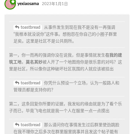
Y
yexiaosama
2023年1月1日
toastbread
从事件发生到现在我不是没有一再强调
“我根本就没说你”这件事。想抱怨在你自己的小圈子群里
足矣。这里是社区不是公共厕所。
第一，你一而再的强调你没在说我，但是事情就发生
在我的建
筑工地
，
莫名其妙
被人开了一个地图炮你是很乐意的对吗？这
里是社区，所以像你这种破坏社区氛围的人就应该被挂出
toastbread
你凭什么预设一个立场，认为一般路人和
管理员都是支持你的？
第二，这条回复你所要的证据，我发帖的缘由就是为了看个乐
子而已，毕竟飞电也就是我一个人在服里一点一点摸出
toastbread
那么请问你在事情发生过后群里使劲跳脸
在我不理你之后多次在群里服里挑事并且发这个帖子能有