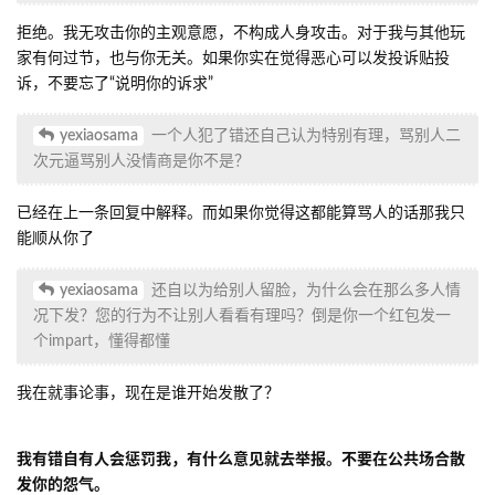
拒绝。我无攻击你的主观意愿，不构成人身攻击。对于我与其他玩
家有何过节，也与你无关。如果你实在觉得恶心可以发投诉贴投
诉，不要忘了“说明你的诉求”
yexiaosama
一个人犯了错还自己认为特别有理，骂别人二
次元逼骂别人没情商是你不是？
已经在上一条回复中解释。而如果你觉得这都能算骂人的话那我只
能顺从你了
yexiaosama
还自以为给别人留脸，为什么会在那么多人情
况下发？您的行为不让别人看看有理吗？倒是你一个红包发一
个impart，懂得都懂
我在就事论事，现在是谁开始发散了？
我有错自有人会惩罚我，有什么意见就去举报。不要在公共场合散
发你的怨气。