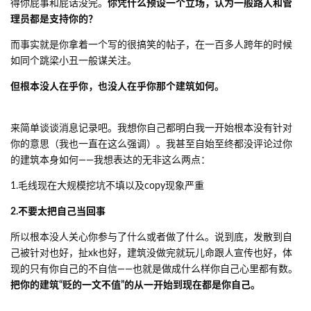
得你屁事和屁话没完。
你凭什么预设一个立场，认为一般路人和管
理员都是支持你的？
而事实就是你拿着一个写的很搞笑的帖子，在一百多人跨年的时候
如同个跳梁小丑一般谋关注。
但根本没人在乎你，也没人在乎你那个建筑如何。
来简单谈谈消息记录吧。我想你自己都明白我一开始根本没有针对
你的意思（我也一直在这么强调）。我甚至自始至终都没评论过你
的建筑本身如何——我想表达的无非这么两点：
1.毛线现在大规模挖坑不填以及copy现象严重
2.不要太把自己当回事
所以根本没人关心你参与了什么或者做了什么。说到底，发散到自
己被针对也好，扯xk也好，建筑没做完就玩儿命跟人宣传也好，体
现的只有你自己的不自信——也就是做成什么样你自己心里都有数。
把你的建筑“贬的一文不值”的从一开始到现在都是你自己。