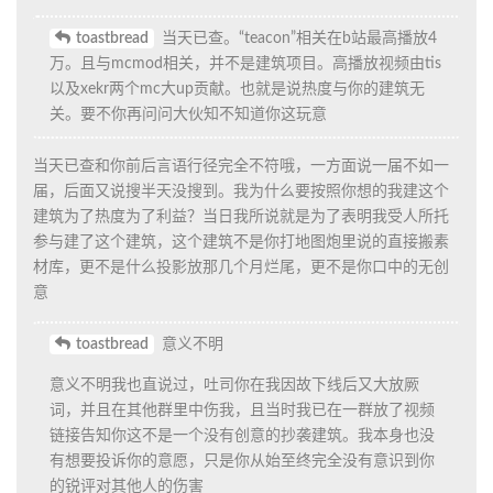
toastbread
当天已查。“teacon”相关在b站最高播放4
万。且与mcmod相关，并不是建筑项目。高播放视频由tis
以及xekr两个mc大up贡献。也就是说热度与你的建筑无
关。要不你再问问大伙知不知道你这玩意
当天已查和你前后言语行径完全不符哦，一方面说一届不如一
届，后面又说搜半天没搜到。我为什么要按照你想的我建这个
建筑为了热度为了利益？当日我所说就是为了表明我受人所托
参与建了这个建筑，这个建筑不是你打地图炮里说的直接搬素
材库，更不是什么投影放那几个月烂尾，更不是你口中的无创
意
toastbread
意义不明
意义不明我也直说过，吐司你在我因故下线后又大放厥
词，并且在其他群里中伤我，且当时我已在一群放了视频
链接告知你这不是一个没有创意的抄袭建筑。我本身也没
有想要投诉你的意愿，只是你从始至终完全没有意识到你
的锐评对其他人的伤害