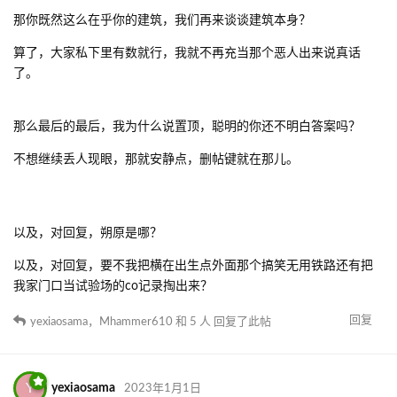
那你既然这么在乎你的建筑，我们再来谈谈建筑本身？
算了，大家私下里有数就行，我就不再充当那个恶人出来说真话
了。
那么最后的最后，我为什么说置顶，聪明的你还不明白答案吗？
不想继续丢人现眼，那就安静点，删帖键就在那儿。
以及，对回复，朔原是哪？
以及，对回复，要不我把横在出生点外面那个搞笑无用铁路还有把
我家门口当试验场的co记录掏出来？
回复
yexiaosama
，
Mhammer610
和
5
人
回复了此帖
Y
yexiaosama
2023年1月1日