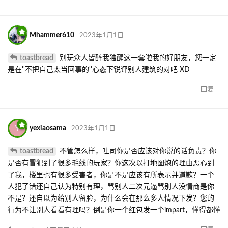
Mhammer610
2023年1月1日
toastbread
别玩众人皆醉我独醒这一套啦我的好朋友，您一定
是在''不把自己太当回事的''心态下锐评别人建筑的对吧 XD
回复
Y
yexiaosama
2023年1月1日
toastbread
不管怎么样，吐司你是否应该对你说的话负责？你
是否有冒犯到了很多毛线的玩家？你这次以打地图炮的理由恶心到
了我，楼里也有很多受害者，你是不是应该有所表示并道歉？一个
人犯了错还自己认为特别有理，骂别人二次元逼骂别人没情商是你
不是？还自以为给别人留脸，为什么会在那么多人情况下发？您的
行为不让别人看看有理吗？倒是你一个红包发一个impart，懂得都懂