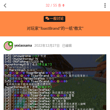
32
/
55
条
一般讨论
对玩家“ToastBrand”的一纸“檄文”
Y
yexiaosama
2022年12月27日
已编辑