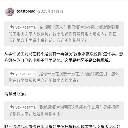
toastbread
2023年1月1日
yexiaosama
充当那个恶人？我只知道你在刚上线就跑到我
的工地上面来大放厥词，我不用管你有没有地图炮别人，你在
我的地方上面说出来的话，我还不能抱怨了？
从事件发生到现在我不是没有一再强调“我根本就没说你”这件事。想
抱怨在你自己的小圈子群里足矣。
这里是社区不是公共厕所。
yexiaosama
是你一直在发散一直在把话题往我这引，怎么
你在各个群都被唾弃还用每个人挨个说？
请拿出证据。
yexiaosama
我就想知道你阴阳这些能有什么用？是能把鸽
子都拉回来，还是把坑都填上？
那么请问你在事情发生过后群里使劲跳脸在我不理你之后多次在群