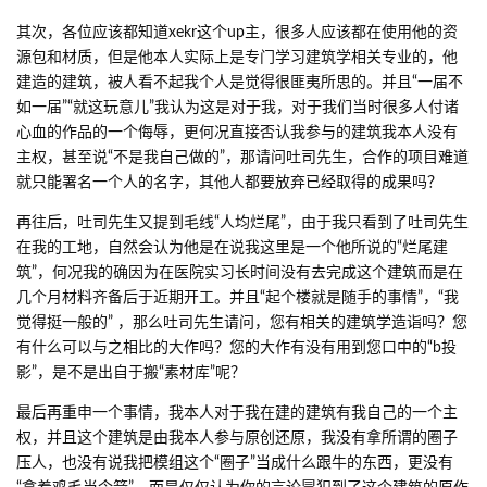
其次，各位应该都知道xekr这个up主，很多人应该都在使用他的资
源包和材质，但是他本人实际上是专门学习建筑学相关专业的，他
建造的建筑，被人看不起我个人是觉得很匪夷所思的。并且“一届不
如一届”“就这玩意儿”我认为这是对于我，对于我们当时很多人付诸
心血的作品的一个侮辱，更何况直接否认我参与的建筑我本人没有
主权，甚至说“不是我自己做的”，那请问吐司先生，合作的项目难道
就只能署名一个人的名字，其他人都要放弃已经取得的成果吗？
再往后，吐司先生又提到毛线“人均烂尾”，由于我只看到了吐司先生
在我的工地，自然会认为他是在说我这里是一个他所说的“烂尾建
筑”，何况我的确因为在医院实习长时间没有去完成这个建筑而是在
几个月材料齐备后于近期开工。并且“起个楼就是随手的事情”，“我
觉得挺一般的” ，那么吐司先生请问，您有相关的建筑学造诣吗？您
有什么可以与之相比的大作吗？您的大作有没有用到您口中的“b投
影”，是不是出自于搬“素材库”呢？
最后再重申一个事情，我本人对于我在建的建筑有我自己的一个主
权，并且这个建筑是由我本人参与原创还原，我没有拿所谓的圈子
压人，也没有说我把模组这个“圈子”当成什么跟牛的东西，更没有