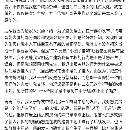
“拿着鸡毛当令箭”，而是仅仅认为你的言论冒犯到了这个建筑的原作
者，不仅仅是我这个咸鱼杂碎，也包括专业方面的几位大佬。我在
做的，仅仅是宣告主权，并且告知吐司先生您这个建筑是本人参与
原创的。
后续我因为给家人买药下线，为了避免误会，在一群中发布了飞电
智能大厦的部分图片和视频参观实录，但是经好友告知，发现吐司
先生您在我本人下线后又有了新的冒犯举动，我其实本没有把这当
成一件很要紧的事，但是“二次元逼”“小圈子自嗨”让我甚至觉得有些
好笑，我不清楚我宣明这个建筑我有主权的行为是不是让您产生了
误会，但是我想请问吐司先生，我退出服务器的行为为什么会被您
认为是去挂人了？（当然我现在也不是为了挂人，而是为了把这件
事情捋清楚）我从一开始就是在与您解释，而您却一直保持一种阴
阳怪气的态度与我交谈，何况您是不是也在二次元这个行列的游戏
中呢？您所在的Minecraft圈子是不是您口中所述的“小圈子”呢？
再再后续，我又于好友中得到另一个群聊中您的发言，我对您混淆
是非的能力有了新一步的认知。的确，我是在您“说了一半话”之后上
的线，但是在我上线之前您也的确只是刚刚上线，发言也只是欢迎
了新人，但的的确确您是在我的建筑工地上进行了后续发言，也正
如群聊中所述，您的发言也确实让我产生了一些误解。比方说我说