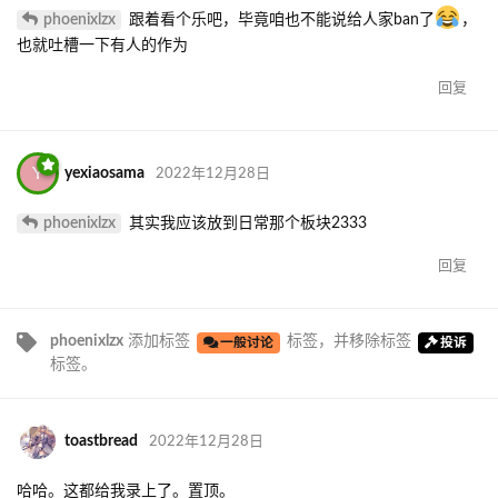
phoenixlzx
跟着看个乐吧，毕竟咱也不能说给人家ban了
，
也就吐槽一下有人的作为
回复
Y
yexiaosama
2022年12月28日
phoenixlzx
其实我应该放到日常那个板块2333
回复
phoenixlzx
添加标签
标签
，并移除标签
一般讨论
投诉
标签
。
toastbread
2022年12月28日
哈哈。这都给我录上了。置顶。