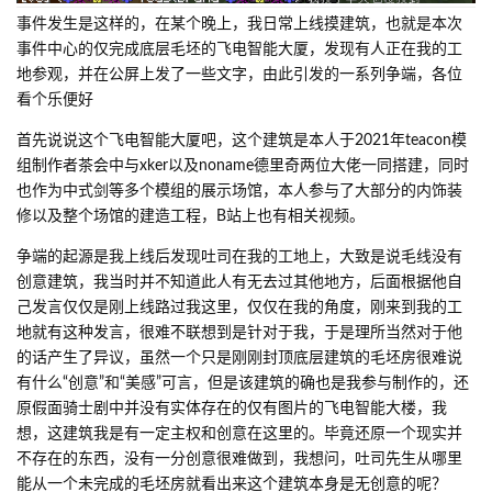
事件发生是这样的，在某个晚上，我日常上线摸建筑，也就是本次
事件中心的仅完成底层毛坯的飞电智能大厦，发现有人正在我的工
地参观，并在公屏上发了一些文字，由此引发的一系列争端，各位
看个乐便好
首先说说这个飞电智能大厦吧，这个建筑是本人于2021年teacon模
组制作者茶会中与xker以及noname德里奇两位大佬一同搭建，同时
也作为中式剑等多个模组的展示场馆，本人参与了大部分的内饰装
修以及整个场馆的建造工程，B站上也有相关视频。
争端的起源是我上线后发现吐司在我的工地上，大致是说毛线没有
创意建筑，我当时并不知道此人有无去过其他地方，后面根据他自
己发言仅仅是刚上线路过我这里，仅仅在我的角度，刚来到我的工
地就有这种发言，很难不联想到是针对于我，于是理所当然对于他
的话产生了异议，虽然一个只是刚刚封顶底层建筑的毛坯房很难说
有什么“创意”和“美感”可言，但是该建筑的确也是我参与制作的，还
原假面骑士剧中并没有实体存在的仅有图片的飞电智能大楼，我
想，这建筑我是有一定主权和创意在这里的。毕竟还原一个现实并
不存在的东西，没有一分创意很难做到，我想问，吐司先生从哪里
能从一个未完成的毛坯房就看出来这个建筑本身是无创意的呢？