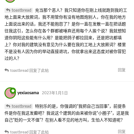
toastbread
充当那个恶人？我只知道你在刚上线就跑到我的工
地上面来大放厥词，我不用管你有没有地图炮别人，你在我的地方
上面说出来的话，我还不能抱怨了？是你一直在发散一直在把话题
往我这引，怎么你在各个群都被唾弃还用每个人挨个说？我就想知
道你阴阳这些能有什么用？是能把鸽子都拉回来，还是把坑都填
上？你对我的建筑没有意见为什么要在我的工地上大放厥词？楼里
不是没有人因为你的举动直接退坑，你就拿出来这态度对被你冒犯
过的人？
回复
toastbread
回复了此帖
Y
yexiaosama
2023年1月1日
toastbread
特别乐的是，你强调的“我把自己当回事”，前提条
件是你在我这发癫吧？我说这个建筑的由来被你说“小圈子”，这是我
自己“贬的一文不值”？在别人看不见的地方叫，生怕人不知道呢？
回复
toastbread
回复了此帖