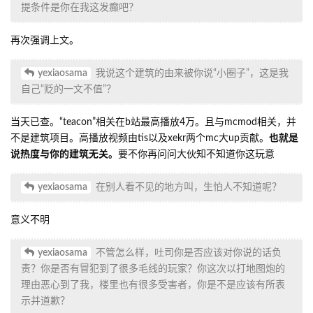
提条件是你在我这发癫吧？
再次强调上文。
yexiaosama
我说这个建筑的由来被你说“小圈子”，这是我
自己“贬的一文不值”？
当天已查。“teacon”相关在b站最高播放4万。且与mcmod相关，并
不是建筑项目。高播放视频由tis以及xekr两个mc大up贡献。
也就是
说热度与你的建筑无关。
要不你再问问大伙知不知道你这玩意
yexiaosama
在别人看不见的地方叫，生怕人不知道呢？
意义不明
yexiaosama
不管怎么样，吐司你是否应该对你说的话负
责？你是否有冒犯到了很多毛线的玩家？你这次以打地图炮的
理由恶心到了我，楼里也有很多受害者，你是不是应该有所表
示并道歉？