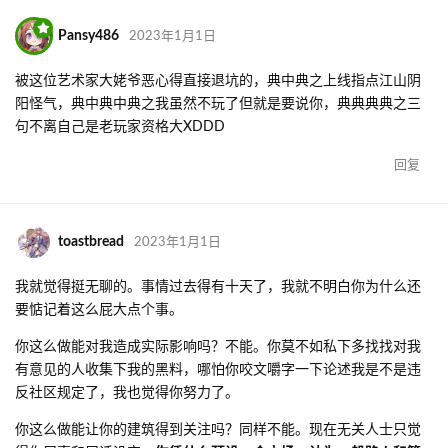
Pansy486
2023年1月1日
被这位艺术家大姥爷恶心得直接退坑的，典中典之上线指点江山阴
阳怪气，典中典中典之我虽然不玩了但就是要说你，典典典典之三
句不离自己是老玩家资格大XDDD
回复
toastbread
2023年1月1日
我就觉得挺无聊的。事情过去得有十天了，我就不明白你为什么还
要惦记着这么屁大点个事。
你这么做能对我造成实际影响吗？不能。你莫不如私下多找找对我
有意见的人收集下我的黑料，哪怕你咬文嚼字一下论述我是不是违
反社区规定了，我也觉得你努力了。
你这么做能让你的建筑得到关注吗？同样不能。现在无关人士只觉