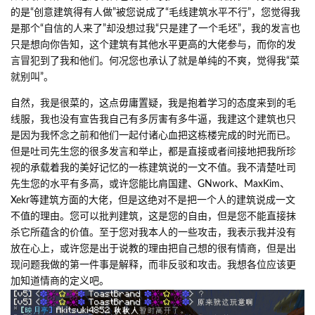
的是“创意建筑得有人做”被您说成了“毛线建筑水平不行”，您觉得我
是那个“自信的人来了”却没想过我“只是建了一个毛坯”，我的发言也
只是想向你告知，这个建筑有其他水平更高的大佬参与，而你的发
言冒犯到了我和他们。何况您也承认了就是单纯的不爽，觉得我“菜
就别叫”。
自然，我是很菜的，这点毋庸置疑，我是抱着学习的态度来到的毛
线服，我也没有宣告我自己有多厉害有多牛逼，我建这个建筑也只
是因为我怀念之前和他们一起付诸心血把这栋楼完成的时光而已。
但是吐司先生您的很多发言和举止，都是直接或者间接地把我所珍
视的承载着我的美好记忆的一栋建筑说的一文不值。我不清楚吐司
先生您的水平有多高，或许您能比肩国建、GNwork、MaxKim、
Xekr等建筑方面的大佬，但是这绝对不是把一个人的建筑说成一文
不值的理由。您可以批判建筑，这是您的自由，但是您不能直接抹
杀它所蕴含的价值。至于您对我本人的一些攻击，我表示我并没有
放在心上，或许您是出于说教的理由把自己想的很有情商，但是出
现问题我做的第一件事是解释，而非反驳和攻击。我想各位应该更
加知道情商的定义吧。