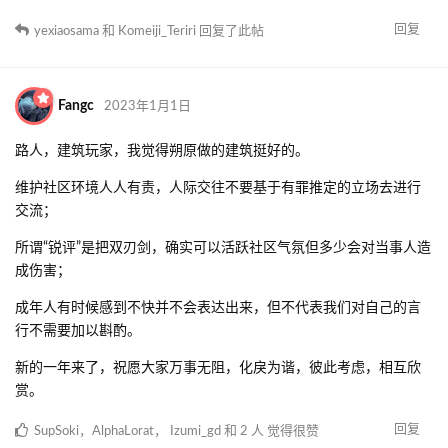
回复
yexiaosama
和
Komeiji_Teriri
回复了此帖
Fangc
2023年1月1日
路人，建筑玩家，我觉得朔原做的建筑挺好的。
维护社区环境人人有责，人际交往不要基于有罪推定的立场去进行
交流；
所谓“锐评”是把双刃剑，确实可以活跃社区气氛但多少会对当事人造
成伤害；
成年人有时候感到不快并不会表达出来，但不代表我们对自己的言
行不需要加以斟酌。
新的一年来了，祝愿大家万事无阻，化戾为谐，彼此考虑，相互欣
赏。
回复
SupSoki
，
AlphaLorat
，
Izumi_gd
和
2
人
觉得很赞