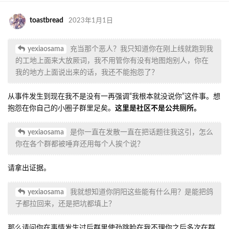
toastbread
2023年1月1日
yexiaosama
充当那个恶人？我只知道你在刚上线就跑到我
的工地上面来大放厥词，我不用管你有没有地图炮别人，你在
我的地方上面说出来的话，我还不能抱怨了？
从事件发生到现在我不是没有一再强调“我根本就没说你”这件事。想
抱怨在你自己的小圈子群里足矣。
这里是社区不是公共厕所。
yexiaosama
是你一直在发散一直在把话题往我这引，怎么
你在各个群都被唾弃还用每个人挨个说？
请拿出证据。
yexiaosama
我就想知道你阴阳这些能有什么用？是能把鸽
子都拉回来，还是把坑都填上？
那么请问你在事情发生过后群里使劲跳脸在我不理你之后多次在群