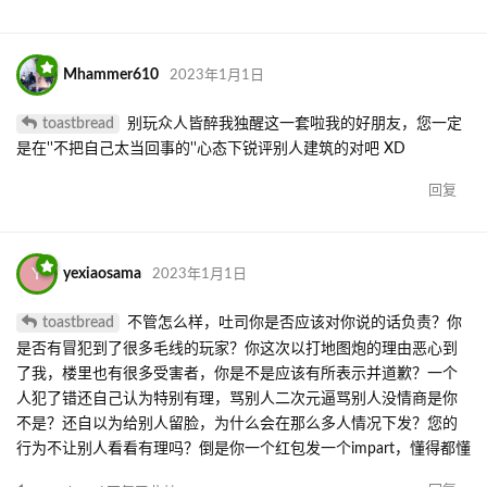
Mhammer610
2023年1月1日
toastbread
别玩众人皆醉我独醒这一套啦我的好朋友，您一定
是在''不把自己太当回事的''心态下锐评别人建筑的对吧 XD
回复
Y
yexiaosama
2023年1月1日
toastbread
不管怎么样，吐司你是否应该对你说的话负责？你
是否有冒犯到了很多毛线的玩家？你这次以打地图炮的理由恶心到
了我，楼里也有很多受害者，你是不是应该有所表示并道歉？一个
人犯了错还自己认为特别有理，骂别人二次元逼骂别人没情商是你
不是？还自以为给别人留脸，为什么会在那么多人情况下发？您的
行为不让别人看看有理吗？倒是你一个红包发一个impart，懂得都懂