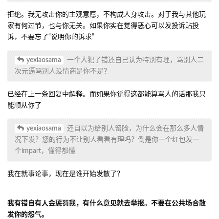
拒绝。我无攻击你的主观意愿，不构成人身攻击。对于我与其他玩
家有何过节，也与你无关。如果你实在觉得恶心可以发投诉贴投
诉，不要忘了“说明你的诉求”
yexiaosama
一个人犯了错还自己认为特别有理，骂别人二
次元逼骂别人没情商是你不是？
已经在上一条回复中解释。而如果你觉得这都能算骂人的话那我只
能顺从你了
yexiaosama
还自以为给别人留脸，为什么会在那么多人情
况下发？您的行为不让别人看看有理吗？倒是你一个红包发一
个impart，懂得都懂
我在就事论事，现在是谁开始发散了？
我有错自有人会惩罚我，有什么意见就去举报。不要在公共场合散
发你的怨气。