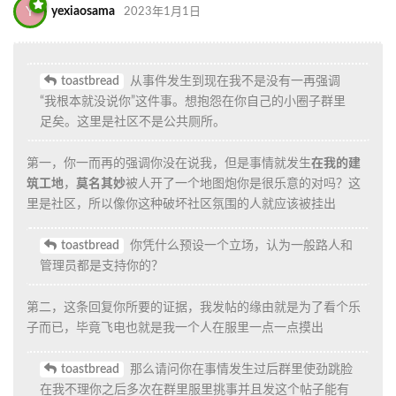
Y
yexiaosama
2023年1月1日
toastbread
从事件发生到现在我不是没有一再强调
“我根本就没说你”这件事。想抱怨在你自己的小圈子群里
足矣。这里是社区不是公共厕所。
第一，你一而再的强调你没在说我，但是事情就发生
在我的建
筑工地
，
莫名其妙
被人开了一个地图炮你是很乐意的对吗？这
里是社区，所以像你这种破坏社区氛围的人就应该被挂出
toastbread
你凭什么预设一个立场，认为一般路人和
管理员都是支持你的？
第二，这条回复你所要的证据，我发帖的缘由就是为了看个乐
子而已，毕竟飞电也就是我一个人在服里一点一点摸出
toastbread
那么请问你在事情发生过后群里使劲跳脸
在我不理你之后多次在群里服里挑事并且发这个帖子能有