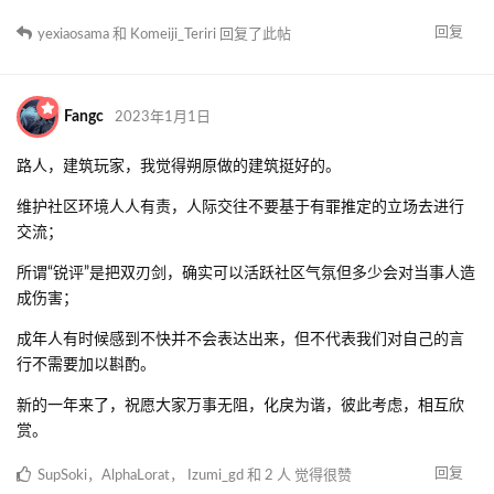
回复
yexiaosama
和
Komeiji_Teriri
回复了此帖
Fangc
2023年1月1日
路人，建筑玩家，我觉得朔原做的建筑挺好的。
维护社区环境人人有责，人际交往不要基于有罪推定的立场去进行
交流；
所谓“锐评”是把双刃剑，确实可以活跃社区气氛但多少会对当事人造
成伤害；
成年人有时候感到不快并不会表达出来，但不代表我们对自己的言
行不需要加以斟酌。
新的一年来了，祝愿大家万事无阻，化戾为谐，彼此考虑，相互欣
赏。
回复
SupSoki
，
AlphaLorat
，
Izumi_gd
和
2
人
觉得很赞