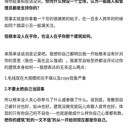
得你屁事和屁话没完。
你凭什么预设一个立场，认为一般路人和管
理员都是支持你的？
而事实就是你拿着一个写的很搞笑的帖子，在一百多人跨年的时候
如同个跳梁小丑一般谋关注。
但根本没人在乎你，也没人在乎你那个建筑如何。
来简单谈谈消息记录吧。我想你自己都明白我一开始根本没有针对
你的意思（我也一直在这么强调）。我甚至自始至终都没评论过你
的建筑本身如何——我想表达的无非这么两点：
1.毛线现在大规模挖坑不填以及copy现象严重
2.不要太把自己当回事
所以根本没人关心你参与了什么或者做了什么。说到底，发散到自
己被针对也好，扯xk也好，建筑没做完就玩儿命跟人宣传也好，体
现的只有你自己的不自信——也就是做成什么样你自己心里都有数。
把你的建筑“贬的一文不值”的从一开始到现在都是你自己。