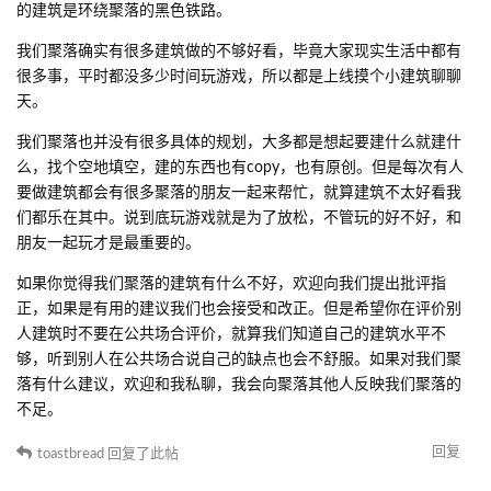
的建筑是环绕聚落的黑色铁路。
我们聚落确实有很多建筑做的不够好看，毕竟大家现实生活中都有
很多事，平时都没多少时间玩游戏，所以都是上线摸个小建筑聊聊
天。
我们聚落也并没有很多具体的规划，大多都是想起要建什么就建什
么，找个空地填空，建的东西也有copy，也有原创。但是每次有人
要做建筑都会有很多聚落的朋友一起来帮忙，就算建筑不太好看我
们都乐在其中。说到底玩游戏就是为了放松，不管玩的好不好，和
朋友一起玩才是最重要的。
如果你觉得我们聚落的建筑有什么不好，欢迎向我们提出批评指
正，如果是有用的建议我们也会接受和改正。但是希望你在评价别
人建筑时不要在公共场合评价，就算我们知道自己的建筑水平不
够，听到别人在公共场合说自己的缺点也会不舒服。如果对我们聚
落有什么建议，欢迎和我私聊，我会向聚落其他人反映我们聚落的
不足。
回复
toastbread
回复了此帖