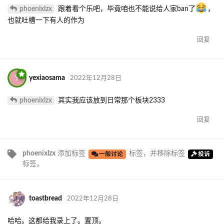
phoenixlzx
跟着看个乐吧，毕竟咱也不能说给人家ban了
，
也就吐槽一下有人的作为
回复
Y
yexiaosama
2022年12月28日
phoenixlzx
其实我应该放到日常那个板块2333
回复
phoenixlzx
添加标签
标签
，并移除标签
一般讨论
投诉
标签
。
toastbread
2022年12月28日
哈哈。这都给我录上了。置顶。