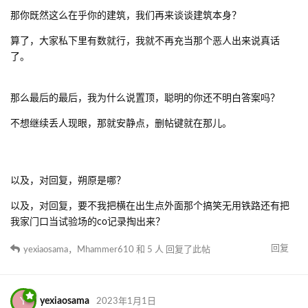
那你既然这么在乎你的建筑，我们再来谈谈建筑本身？
算了，大家私下里有数就行，我就不再充当那个恶人出来说真话
了。
那么最后的最后，我为什么说置顶，聪明的你还不明白答案吗？
不想继续丢人现眼，那就安静点，删帖键就在那儿。
以及，对回复，朔原是哪？
以及，对回复，要不我把横在出生点外面那个搞笑无用铁路还有把
我家门口当试验场的co记录掏出来？
回复
yexiaosama
，
Mhammer610
和
5
人
回复了此帖
Y
yexiaosama
2023年1月1日