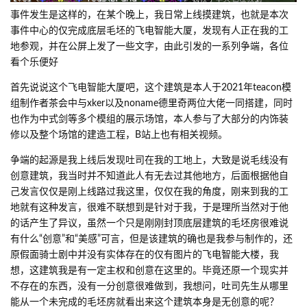
事件发生是这样的，在某个晚上，我日常上线摸建筑，也就是本次
事件中心的仅完成底层毛坯的飞电智能大厦，发现有人正在我的工
地参观，并在公屏上发了一些文字，由此引发的一系列争端，各位
看个乐便好
首先说说这个飞电智能大厦吧，这个建筑是本人于2021年teacon模
组制作者茶会中与xker以及noname德里奇两位大佬一同搭建，同时
也作为中式剑等多个模组的展示场馆，本人参与了大部分的内饰装
修以及整个场馆的建造工程，B站上也有相关视频。
争端的起源是我上线后发现吐司在我的工地上，大致是说毛线没有
创意建筑，我当时并不知道此人有无去过其他地方，后面根据他自
己发言仅仅是刚上线路过我这里，仅仅在我的角度，刚来到我的工
地就有这种发言，很难不联想到是针对于我，于是理所当然对于他
的话产生了异议，虽然一个只是刚刚封顶底层建筑的毛坯房很难说
有什么“创意”和“美感”可言，但是该建筑的确也是我参与制作的，还
原假面骑士剧中并没有实体存在的仅有图片的飞电智能大楼，我
想，这建筑我是有一定主权和创意在这里的。毕竟还原一个现实并
不存在的东西，没有一分创意很难做到，我想问，吐司先生从哪里
能从一个未完成的毛坯房就看出来这个建筑本身是无创意的呢？