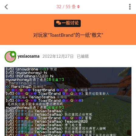
32
/
55
条
一般讨论
对玩家“ToastBrand”的一纸“檄文”
Y
yexiaosama
2022年12月27日
已编辑