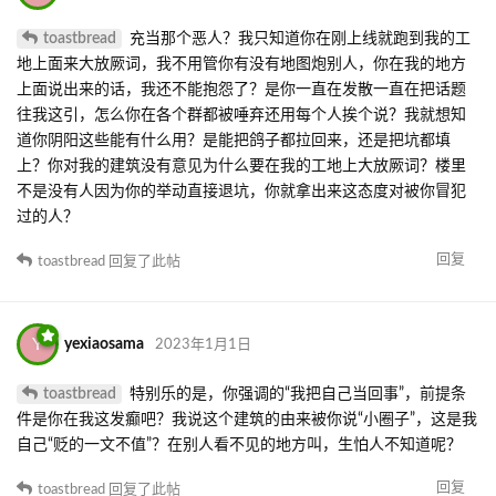
toastbread
充当那个恶人？我只知道你在刚上线就跑到我的工
地上面来大放厥词，我不用管你有没有地图炮别人，你在我的地方
上面说出来的话，我还不能抱怨了？是你一直在发散一直在把话题
往我这引，怎么你在各个群都被唾弃还用每个人挨个说？我就想知
道你阴阳这些能有什么用？是能把鸽子都拉回来，还是把坑都填
上？你对我的建筑没有意见为什么要在我的工地上大放厥词？楼里
不是没有人因为你的举动直接退坑，你就拿出来这态度对被你冒犯
过的人？
回复
toastbread
回复了此帖
Y
yexiaosama
2023年1月1日
toastbread
特别乐的是，你强调的“我把自己当回事”，前提条
件是你在我这发癫吧？我说这个建筑的由来被你说“小圈子”，这是我
自己“贬的一文不值”？在别人看不见的地方叫，生怕人不知道呢？
回复
toastbread
回复了此帖