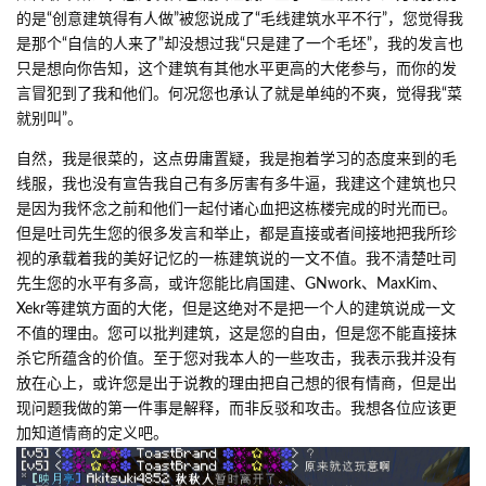
的是“创意建筑得有人做”被您说成了“毛线建筑水平不行”，您觉得我
是那个“自信的人来了”却没想过我“只是建了一个毛坯”，我的发言也
只是想向你告知，这个建筑有其他水平更高的大佬参与，而你的发
言冒犯到了我和他们。何况您也承认了就是单纯的不爽，觉得我“菜
就别叫”。
自然，我是很菜的，这点毋庸置疑，我是抱着学习的态度来到的毛
线服，我也没有宣告我自己有多厉害有多牛逼，我建这个建筑也只
是因为我怀念之前和他们一起付诸心血把这栋楼完成的时光而已。
但是吐司先生您的很多发言和举止，都是直接或者间接地把我所珍
视的承载着我的美好记忆的一栋建筑说的一文不值。我不清楚吐司
先生您的水平有多高，或许您能比肩国建、GNwork、MaxKim、
Xekr等建筑方面的大佬，但是这绝对不是把一个人的建筑说成一文
不值的理由。您可以批判建筑，这是您的自由，但是您不能直接抹
杀它所蕴含的价值。至于您对我本人的一些攻击，我表示我并没有
放在心上，或许您是出于说教的理由把自己想的很有情商，但是出
现问题我做的第一件事是解释，而非反驳和攻击。我想各位应该更
加知道情商的定义吧。