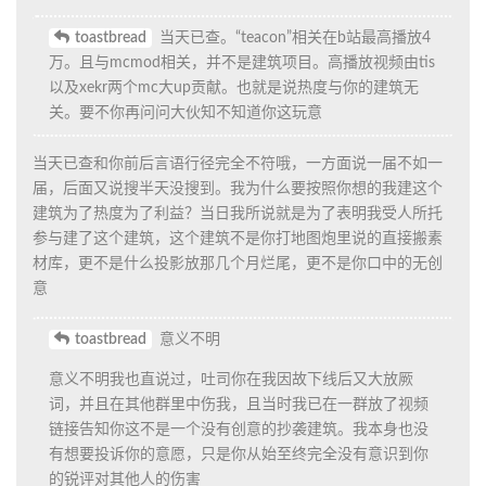
toastbread
当天已查。“teacon”相关在b站最高播放4
万。且与mcmod相关，并不是建筑项目。高播放视频由tis
以及xekr两个mc大up贡献。也就是说热度与你的建筑无
关。要不你再问问大伙知不知道你这玩意
当天已查和你前后言语行径完全不符哦，一方面说一届不如一
届，后面又说搜半天没搜到。我为什么要按照你想的我建这个
建筑为了热度为了利益？当日我所说就是为了表明我受人所托
参与建了这个建筑，这个建筑不是你打地图炮里说的直接搬素
材库，更不是什么投影放那几个月烂尾，更不是你口中的无创
意
toastbread
意义不明
意义不明我也直说过，吐司你在我因故下线后又大放厥
词，并且在其他群里中伤我，且当时我已在一群放了视频
链接告知你这不是一个没有创意的抄袭建筑。我本身也没
有想要投诉你的意愿，只是你从始至终完全没有意识到你
的锐评对其他人的伤害