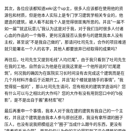
其次，各位应该都知道xekr这个up主，很多人应该都在使用他的资
源包和材质，但是他本人实际上是专门学习建筑学相关专业的，他
建造的建筑，被人看不起我个人是觉得很匪夷所思的。并且“一届不
如一届”“就这玩意儿”我认为这是对于我，对于我们当时很多人付诸
心血的作品的一个侮辱，更何况直接否认我参与的建筑我本人没有
主权，甚至说“不是我自己做的”，那请问吐司先生，合作的项目难道
就只能署名一个人的名字，其他人都要放弃已经取得的成果吗？
再往后，吐司先生又提到毛线“人均烂尾”，由于我只看到了吐司先生
在我的工地，自然会认为他是在说我这里是一个他所说的“烂尾建
筑”，何况我的确因为在医院实习长时间没有去完成这个建筑而是在
几个月材料齐备后于近期开工。并且“起个楼就是随手的事情”，“我
觉得挺一般的” ，那么吐司先生请问，您有相关的建筑学造诣吗？您
有什么可以与之相比的大作吗？您的大作有没有用到您口中的“b投
影”，是不是出自于搬“素材库”呢？
最后再重申一个事情，我本人对于我在建的建筑有我自己的一个主
权，并且这个建筑是由我本人参与原创还原，我没有拿所谓的圈子
压人，也没有说我把模组这个“圈子”当成什么跟牛的东西，更没有