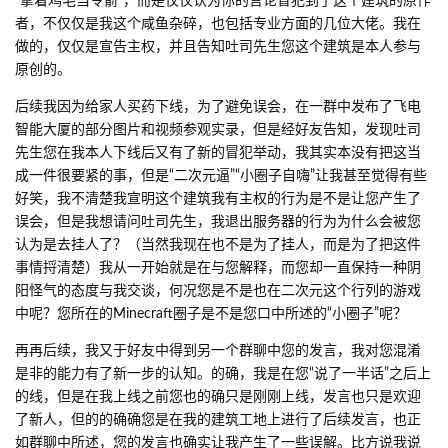
“拿着鸡毛当令箭”，而是仅仅认为你的言论冒犯到了这个建筑的原作
者，不仅仅是我这个咸鱼杂碎，也包括专业方面的几位大佬。我在
做的，仅仅是宣告主权，并且告知吐司先生您这个建筑是本人参与
原创的。
后续我因为给家人买药下线，为了避免误会，在一群中发布了飞电
智能大厦的部分图片和视频参观实录，但是经好友告知，发现吐司
先生您在我本人下线后又有了新的冒犯举动，我其实本没有把这当
成一件很要紧的事，但是“二次元逼”“小圈子自嗨”让我甚至觉得有些
好笑，我不清楚我宣明这个建筑我有主权的行为是不是让您产生了
误会，但是我想请问吐司先生，我退出服务器的行为为什么会被您
认为是去挂人了？（当然我现在也不是为了挂人，而是为了把这件
事情捋清楚）我从一开始就是在与您解释，而您却一直保持一种阴
阳怪气的态度与我交谈，何况您是不是也在二次元这个行列的游戏
中呢？您所在的Minecraft圈子是不是您口中所述的“小圈子”呢？
再再后续，我又于好友中得到另一个群聊中您的发言，我对您混淆
是非的能力有了新一步的认知。的确，我是在您“说了一半话”之后上
的线，但是在我上线之前您也的确只是刚刚上线，发言也只是欢迎
了新人，但的的确确您是在我的建筑工地上进行了后续发言，也正
如群聊中所述，您的发言也确实让我产生了一些误解。比方说我说