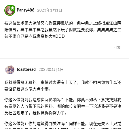
Pansy486
2023年1月1日
被这位艺术家大姥爷恶心得直接退坑的，典中典之上线指点江山阴
阳怪气，典中典中典之我虽然不玩了但就是要说你，典典典典之三
句不离自己是老玩家资格大XDDD
回复
toastbread
2023年1月1日
我就觉得挺无聊的。事情过去得有十天了，我就不明白你为什么还
要惦记着这么屁大点个事。
你这么做能对我造成实际影响吗？不能。你莫不如私下多找找对我
有意见的人收集下我的黑料，哪怕你咬文嚼字一下论述我是不是违
反社区规定了，我也觉得你努力了。
你这么做能让你的建筑得到关注吗？同样不能。现在无关人士只觉