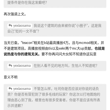
提条件是你在我这发癫吧？
再次强调上文。
yexiaosama
我说这个建筑的由来被你说“小圈子”，这是我
自己“贬的一文不值”？
当天已查。“teacon”相关在b站最高播放4万。且与mcmod相关，并
不是建筑项目。高播放视频由tis以及xekr两个mc大up贡献。
也就是
说热度与你的建筑无关。
要不你再问问大伙知不知道你这玩意
yexiaosama
在别人看不见的地方叫，生怕人不知道呢？
意义不明
yexiaosama
不管怎么样，吐司你是否应该对你说的话负
责？你是否有冒犯到了很多毛线的玩家？你这次以打地图炮的
理由恶心到了我，楼里也有很多受害者，你是不是应该有所表
示并道歉？