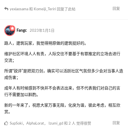
回复
yexiaosama
和
Komeiji_Teriri
回复了此帖
Fangc
2023年1月1日
路人，建筑玩家，我觉得朔原做的建筑挺好的。
维护社区环境人人有责，人际交往不要基于有罪推定的立场去进行
交流；
所谓“锐评”是把双刃剑，确实可以活跃社区气氛但多少会对当事人造
成伤害；
成年人有时候感到不快并不会表达出来，但不代表我们对自己的言
行不需要加以斟酌。
新的一年来了，祝愿大家万事无阻，化戾为谐，彼此考虑，相互欣
赏。
回复
SupSoki
，
AlphaLorat
，
Izumi_gd
和
2
人
觉得很赞