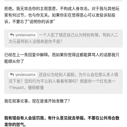
拒绝。我无攻击你的主观意愿，不构成人身攻击。对于我与其他玩
家有何过节，也与你无关。如果你实在觉得恶心可以发投诉贴投
诉，不要忘了“说明你的诉求”
yexiaosama
一个人犯了错还自己认为特别有理，骂别人二
次元逼骂别人没情商是你不是？
已经在上一条回复中解释。而如果你觉得这都能算骂人的话那我只
能顺从你了
yexiaosama
还自以为给别人留脸，为什么会在那么多人情
况下发？您的行为不让别人看看有理吗？倒是你一个红包发一
个impart，懂得都懂
我在就事论事，现在是谁开始发散了？
我有错自有人会惩罚我，有什么意见就去举报。不要在公共场合散
发你的怨气。