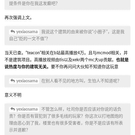
提条件是你在我这发癫吧？
再次强调上文。
yexiaosama
我说这个建筑的由来被你说“小圈子”，这是我
自己“贬的一文不值”？
当天已查。“teacon”相关在b站最高播放4万。且与mcmod相关，并
不是建筑项目。高播放视频由tis以及xekr两个mc大up贡献。
也就是
说热度与你的建筑无关。
要不你再问问大伙知不知道你这玩意
yexiaosama
在别人看不见的地方叫，生怕人不知道呢？
意义不明
yexiaosama
不管怎么样，吐司你是否应该对你说的话负
责？你是否有冒犯到了很多毛线的玩家？你这次以打地图炮的
理由恶心到了我，楼里也有很多受害者，你是不是应该有所表
示并道歉？