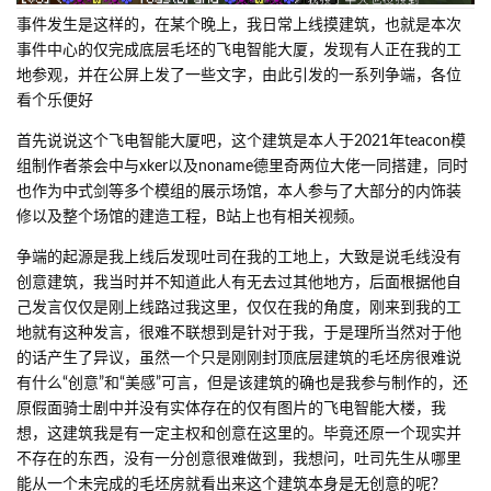
事件发生是这样的，在某个晚上，我日常上线摸建筑，也就是本次
事件中心的仅完成底层毛坯的飞电智能大厦，发现有人正在我的工
地参观，并在公屏上发了一些文字，由此引发的一系列争端，各位
看个乐便好
首先说说这个飞电智能大厦吧，这个建筑是本人于2021年teacon模
组制作者茶会中与xker以及noname德里奇两位大佬一同搭建，同时
也作为中式剑等多个模组的展示场馆，本人参与了大部分的内饰装
修以及整个场馆的建造工程，B站上也有相关视频。
争端的起源是我上线后发现吐司在我的工地上，大致是说毛线没有
创意建筑，我当时并不知道此人有无去过其他地方，后面根据他自
己发言仅仅是刚上线路过我这里，仅仅在我的角度，刚来到我的工
地就有这种发言，很难不联想到是针对于我，于是理所当然对于他
的话产生了异议，虽然一个只是刚刚封顶底层建筑的毛坯房很难说
有什么“创意”和“美感”可言，但是该建筑的确也是我参与制作的，还
原假面骑士剧中并没有实体存在的仅有图片的飞电智能大楼，我
想，这建筑我是有一定主权和创意在这里的。毕竟还原一个现实并
不存在的东西，没有一分创意很难做到，我想问，吐司先生从哪里
能从一个未完成的毛坯房就看出来这个建筑本身是无创意的呢？