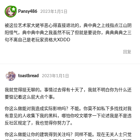
Pansy486
2023年1月1日
被这位艺术家大姥爷恶心得直接退坑的，典中典之上线指点江山阴
阳怪气，典中典中典之我虽然不玩了但就是要说你，典典典典之三
句不离自己是老玩家资格大XDDD
回复
toastbread
2023年1月1日
我就觉得挺无聊的。事情过去得有十天了，我就不明白你为什么还
要惦记着这么屁大点个事。
你这么做能对我造成实际影响吗？不能。你莫不如私下多找找对我
有意见的人收集下我的黑料，哪怕你咬文嚼字一下论述我是不是违
反社区规定了，我也觉得你努力了。
你这么做能让你的建筑得到关注吗？同样不能。现在无关人士只觉