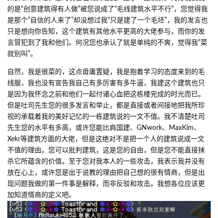
的是“创意建筑得有人做”被您说成了“毛线建筑水平不行”，您觉得我
是那个“自信的人来了”却没想过我“只是建了一个毛坯”，我的发言也
只是想向你告知，这个建筑有其他水平更高的大佬参与，而你的发
言冒犯到了我和他们。何况您也承认了就是单纯的不爽，觉得我“菜
就别叫”。
自然，我是很菜的，这点毋庸置疑，我是抱着学习的态度来到的毛
线服，我也没有宣告我自己有多厉害有多牛逼，我建这个建筑也只
是因为我怀念之前和他们一起付诸心血把这栋楼完成的时光而已。
但是吐司先生您的很多发言和举止，都是直接或者间接地把我所珍
视的承载着我的美好记忆的一栋建筑说的一文不值。我不清楚吐司
先生您的水平有多高，或许您能比肩国建、GNwork、MaxKim、
Xekr等建筑方面的大佬，但是这绝对不是把一个人的建筑说成一文
不值的理由。您可以批判建筑，这是您的自由，但是您不能直接抹
杀它所蕴含的价值。至于您对我本人的一些攻击，我表示我并没有
放在心上，或许您是出于说教的理由把自己想的很有情商，但是出
现问题我做的第一件事是解释，而非反驳和攻击。我想各位应该更
加知道情商的定义吧。