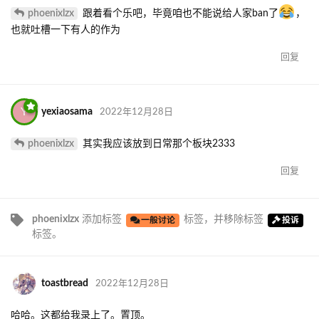
phoenixlzx
跟着看个乐吧，毕竟咱也不能说给人家ban了
，
也就吐槽一下有人的作为
回复
Y
yexiaosama
2022年12月28日
phoenixlzx
其实我应该放到日常那个板块2333
回复
phoenixlzx
添加标签
标签
，并移除标签
一般讨论
投诉
标签
。
toastbread
2022年12月28日
哈哈。这都给我录上了。置顶。