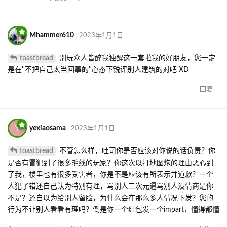
Mhammer610
2023年1月1日
toastbread
别玩众人皆醉我独醒这一套啦我的好朋友，您一定
是在''不把自己太当回事的''心态下锐评别人建筑的对吧 XD
回复
Y
yexiaosama
2023年1月1日
toastbread
不管怎么样，吐司你是否应该对你说的话负责？你
是否有冒犯到了很多毛线的玩家？你这次以打地图炮的理由恶心到
了我，楼里也有很多受害者，你是不是应该有所表示并道歉？一个
人犯了错还自己认为特别有理，骂别人二次元逼骂别人没情商是你
不是？还自以为给别人留脸，为什么会在那么多人情况下发？您的
行为不让别人看看有理吗？倒是你一个红包发一个impart，懂得都懂