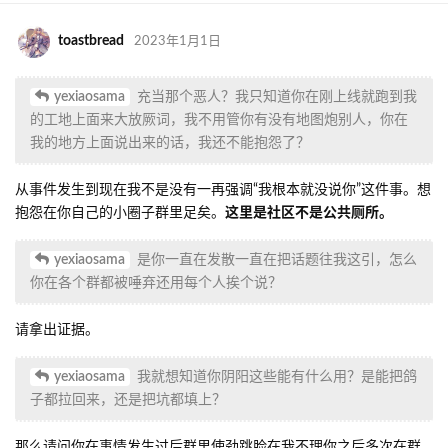
toastbread
2023年1月1日
yexiaosama
充当那个恶人？我只知道你在刚上线就跑到我
的工地上面来大放厥词，我不用管你有没有地图炮别人，你在
我的地方上面说出来的话，我还不能抱怨了？
从事件发生到现在我不是没有一再强调“我根本就没说你”这件事。想
抱怨在你自己的小圈子群里足矣。
这里是社区不是公共厕所。
yexiaosama
是你一直在发散一直在把话题往我这引，怎么
你在各个群都被唾弃还用每个人挨个说？
请拿出证据。
yexiaosama
我就想知道你阴阳这些能有什么用？是能把鸽
子都拉回来，还是把坑都填上？
那么请问你在事情发生过后群里使劲跳脸在我不理你之后多次在群