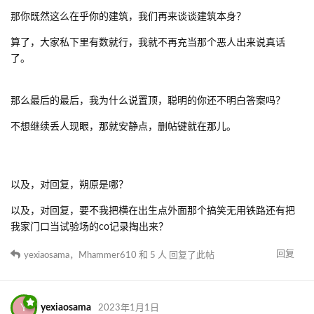
那你既然这么在乎你的建筑，我们再来谈谈建筑本身？
算了，大家私下里有数就行，我就不再充当那个恶人出来说真话
了。
那么最后的最后，我为什么说置顶，聪明的你还不明白答案吗？
不想继续丢人现眼，那就安静点，删帖键就在那儿。
以及，对回复，朔原是哪？
以及，对回复，要不我把横在出生点外面那个搞笑无用铁路还有把
我家门口当试验场的co记录掏出来？
回复
yexiaosama
，
Mhammer610
和
5
人
回复了此帖
Y
yexiaosama
2023年1月1日