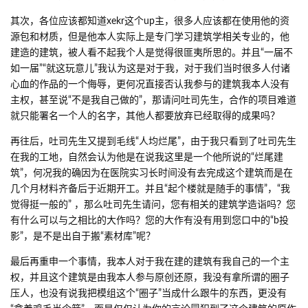
其次，各位应该都知道xekr这个up主，很多人应该都在使用他的资
源包和材质，但是他本人实际上是专门学习建筑学相关专业的，他
建造的建筑，被人看不起我个人是觉得很匪夷所思的。并且“一届不
如一届”“就这玩意儿”我认为这是对于我，对于我们当时很多人付诸
心血的作品的一个侮辱，更何况直接否认我参与的建筑我本人没有
主权，甚至说“不是我自己做的”，那请问吐司先生，合作的项目难道
就只能署名一个人的名字，其他人都要放弃已经取得的成果吗？
再往后，吐司先生又提到毛线“人均烂尾”，由于我只看到了吐司先生
在我的工地，自然会认为他是在说我这里是一个他所说的“烂尾建
筑”，何况我的确因为在医院实习长时间没有去完成这个建筑而是在
几个月材料齐备后于近期开工。并且“起个楼就是随手的事情”，“我
觉得挺一般的” ，那么吐司先生请问，您有相关的建筑学造诣吗？您
有什么可以与之相比的大作吗？您的大作有没有用到您口中的“b投
影”，是不是出自于搬“素材库”呢？
最后再重申一个事情，我本人对于我在建的建筑有我自己的一个主
权，并且这个建筑是由我本人参与原创还原，我没有拿所谓的圈子
压人，也没有说我把模组这个“圈子”当成什么跟牛的东西，更没有