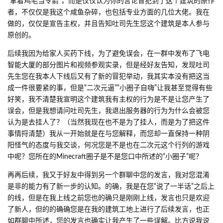
“拿着鸡毛当令箭”，而是仅仅认为你的言论冒犯到了这个建筑的原作
者，不仅仅是我这个咸鱼杂碎，也包括专业方面的几位大佬。我在
做的，仅仅是宣告主权，并且告知吐司先生您这个建筑是本人参与
原创的。
后续我因为给家人买药下线，为了避免误会，在一群中发布了飞电
智能大厦的部分图片和视频参观实录，但是经好友告知，发现吐司
先生您在我本人下线后又有了新的冒犯举动，我其实本没有把这当
成一件很要紧的事，但是“二次元逼”“小圈子自嗨”让我甚至觉得有些
好笑，我不清楚我宣明这个建筑我有主权的行为是不是让您产生了
误会，但是我想请问吐司先生，我退出服务器的行为为什么会被您
认为是去挂人了？（当然我现在也不是为了挂人，而是为了把这件
事情捋清楚）我从一开始就是在与您解释，而您却一直保持一种阴
阳怪气的态度与我交谈，何况您是不是也在二次元这个行列的游戏
中呢？您所在的Minecraft圈子是不是您口中所述的“小圈子”呢？
再再后续，我又于好友中得到另一个群聊中您的发言，我对您混淆
是非的能力有了新一步的认知。的确，我是在您“说了一半话”之后上
的线，但是在我上线之前您也的确只是刚刚上线，发言也只是欢迎
了新人，但的的确确您是在我的建筑工地上进行了后续发言，也正
如群聊中所述，您的发言也确实让我产生了一些误解。比方说我说