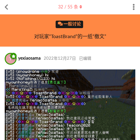
32
/
55
条
一般讨论
对玩家“ToastBrand”的一纸“檄文”
Y
yexiaosama
2022年12月27日
已编辑