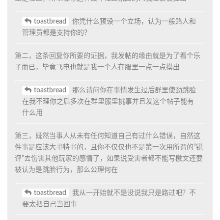
toastbread
你凭什么预设一个立场，认为一般路人和
管理员都是支持你的？
第二，这条回复你所要的证据，我发帖的缘由就是为了看个乐
子而已，毕竟飞电也就是我一个人在服里一点一点摸出
toastbread
那么请问你在事情发生过后群里使劲跳脸
在我不理你之后多次在群里服里挑事并且发这个帖子能有
什么用
第三，既然当事人从未有任何知道自己有过什么错误，自然这
件事是应该大书特书的，且你不仅仅也不是第一次用所谓的“锐
评”去伤害其他玩家的感情了，如果说受害者都不能写檄文还要
被认为是跳脸行为，那么公理何在
toastbread
我从一开始就不是没说我只是路过吧？不
要太把自己当回事