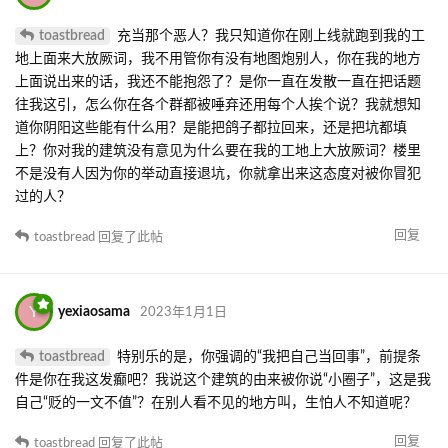
toastbread
充当那个恶人？我只知道你在刚上线就跑到我的工
地上面来大放厥词，我不用管你有没有地图炮别人，你在我的地方
上面说出来的话，我还不能抱怨了？是你一直在发散一直在把话题
往我这引，怎么你在各个群都被唾弃还用每个人挨个说？我就想知
道你阴阳这些能有什么用？是能把鸽子都拉回来，还是把坑都填
上？你对我的建筑没有意见为什么要在我的工地上大放厥词？楼里
不是没有人因为你的举动直接退坑，你就拿出来这态度对被你冒犯
过的人？
回复
toastbread
回复了此帖
Y
yexiaosama
2023年1月1日
toastbread
特别乐的是，你强调的“我把自己当回事”，前提条
件是你在我这发癫吧？我说这个建筑的由来被你说“小圈子”，这是我
自己“贬的一文不值”？在别人看不见的地方叫，生怕人不知道呢？
回复
toastbread
回复了此帖