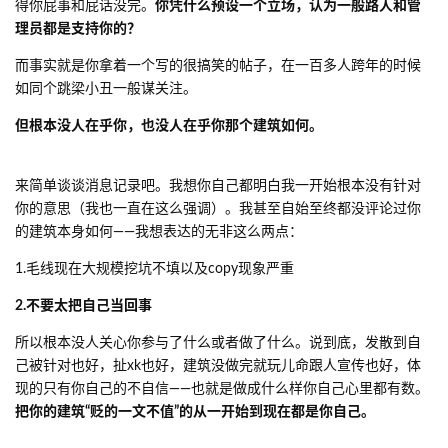
得你屁事和屁话没完。
你凭什么预设一个立场，认为一般路人和管
理员都是支持你的？
而事实就是你拿着一个写的很搞笑的帖子，在一百多人跨年的时候
如同个跳梁小丑一般谋关注。
但根本没人在乎你，也没人在乎你那个建筑如何。
来简单谈谈消息记录吧。我想你自己都明白我一开始根本没有针对
你的意思（我也一直在这么强调）。我甚至自始至终都没评论过你
的建筑本身如何——我想表达的无非这么两点：
1.毛线现在大规模挖坑不填以及copy现象严重
2.不要太把自己当回事
所以根本没人关心你参与了什么或者做了什么。说到底，发散到自
己被针对也好，扯xk也好，建筑没做完就玩儿命跟人宣传也好，体
现的只有你自己的不自信——也就是做成什么样你自己心里都有数。
把你的建筑“贬的一文不值”的从一开始到现在都是你自己。