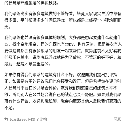
的建筑是环绕聚落的黑色铁路。
我们聚落确实有很多建筑做的不够好看，毕竟大家现实生活中都有
很多事，平时都没多少时间玩游戏，所以都是上线摸个小建筑聊聊
天。
我们聚落也并没有很多具体的规划，大多都是想起要建什么就建什
么，找个空地填空，建的东西也有copy，也有原创。但是每次有人
要做建筑都会有很多聚落的朋友一起来帮忙，就算建筑不太好看我
们都乐在其中。说到底玩游戏就是为了放松，不管玩的好不好，和
朋友一起玩才是最重要的。
如果你觉得我们聚落的建筑有什么不好，欢迎向我们提出批评指
正，如果是有用的建议我们也会接受和改正。但是希望你在评价别
人建筑时不要在公共场合评价，就算我们知道自己的建筑水平不
够，听到别人在公共场合说自己的缺点也会不舒服。如果对我们聚
落有什么建议，欢迎和我私聊，我会向聚落其他人反映我们聚落的
不足。
回复
toastbread
回复了此帖