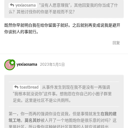
yexiaosama
“没有人愿意理我”，其他回复我的你当成了什
么？其他讨伐你的你是不是视而不见？
既然你早就明白我在给你留面子就好。之后就别再变成说我是避开
你谈别人的事就行。
回复
Y
yexiaosama
2023年1月1日
toastbread
从事件发生到现在我不是没有一再强调
“我根本就没说你”这件事。想抱怨在你自己的小圈子群里
足矣。这里是社区不是公共厕所。
第一，你一而再的强调你没在说我，但是事情就发生
在我的建
筑工地
，
莫名其妙
被人开了一个地图炮你是很乐意的对吗？这
里是社区，所以像你这种破坏社区氛围的人就应该被挂出