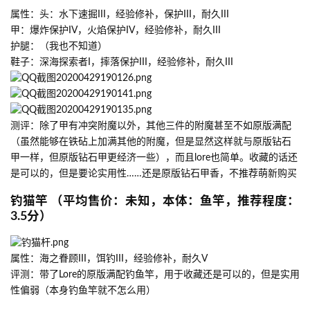
属性：头：水下速掘III，经验修补，保护III，耐久III
甲：爆炸保护IV，火焰保护IV，经验修补，耐久III
护腿：（我也不知道）
鞋子：深海探索者I，摔落保护III，经验修补，耐久III
测评：除了甲有冲突附魔以外，其他三件的附魔甚至不如原版满配
（虽然能够在铁砧上加满其他的附魔，但是显然这样就与原版钻石
甲一样，但原版钻石甲更经济一些），而且lore也简单。收藏的话还
是可以的，但是要论实用性……还是原版钻石甲香，不推荐萌新购买
钓猫竿 （平均售价：未知，本体：鱼竿，推荐程度：
3.5分）
属性：海之眷顾III，饵钓III，经验修补，耐久V
评测：带了Lore的原版满配钓鱼竿，用于收藏还是可以的，但是实用
性偏弱（本身钓鱼竿就不怎么用）