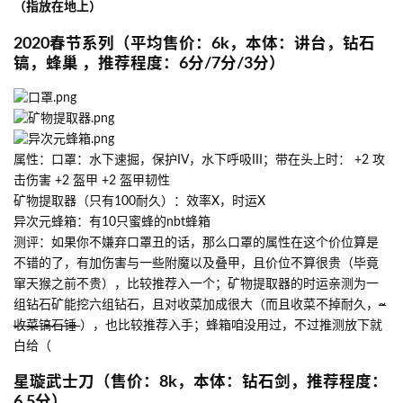
（指放在地上）
2020春节系列（平均售价：6k，本体：讲台，钻石
镐，蜂巢 ，推荐程度：6分/7分/3分）
属性：口罩：水下速掘，保护IV，水下呼吸III；带在头上时： +2 攻
击伤害 +2 盔甲 +2 盔甲韧性
矿物提取器（只有100耐久）：效率X，时运X
异次元蜂箱：有10只蜜蜂的nbt蜂箱
测评：如果你不嫌弃口罩丑的话，那么口罩的属性在这个价位算是
不错的了，有加伤害与一些附魔以及叠甲，且价位不算很贵（毕竟
窜天猴之前不贵），比较推荐入一个；矿物提取器的时运亲测为一
组钻石矿能挖六组钻石，且对收菜加成很大（而且收菜不掉耐久，
~
收菜镐石锤
），也比较推荐入手；蜂箱咱没用过，不过推测放下就
白给（
星璇武士刀（售价：8k，本体：钻石剑，推荐程度：
6.5分）