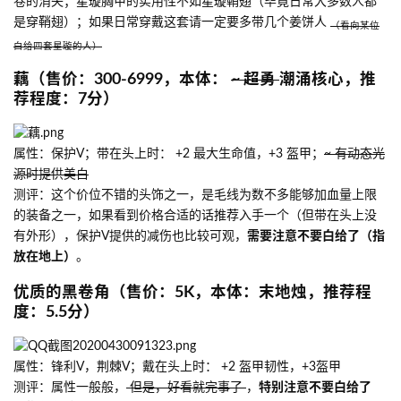
卷的消失；星璇胸甲的实用性不如星璇鞘翅（毕竟日常大多数人都
是穿鞘翅）；如果日常穿戴这套请一定要多带几个姜饼人
（看向某位
白给四套星璇的人）
藕（售价：300-6999，本体：
~ 超勇
潮涌核心，推
荐程度：7分）
属性：保护V；带在头上时： +2 最大生命值，+3 盔甲；
~ 有动态光
源时提供美白
测评：这个价位不错的头饰之一，是毛线为数不多能够加血量上限
的装备之一，如果看到价格合适的话推荐入手一个（但带在头上没
有外形），保护V提供的减伤也比较可观，
需要注意不要白给了（指
放在地上）
。
优质的黑卷角（售价：5K，本体：末地烛，推荐程
度：5.5分）
属性：锋利V，荆棘V；戴在头上时： +2 盔甲韧性，+3盔甲
测评：属性一般般，
但是，好看就完事了
，
特别注意不要白给了