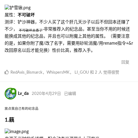
属性：
不可破坏
测评：铲沙神器，不少人买了这个肝几天沙子以后不但回本还赚了
不少，
非常推荐入的纪念品，甚至当你不用的时候还
不可破坏太香了
能换成其他的纪念品，并且也可以附魔上其他的属性。（需要注意
的是，如果你附了魔/改了名字，需要用砂轮消魔/用rename指令+&r
改回原名以后才能兑换）性价比高，推荐入手。
回复
RedAxis_Bismarck
，
WhispersMK
，
LI_GOU
和
2
人
觉得很赞
Lv_da
2020年4月29日
已编辑
放点我自己有的纪念品
1.藕