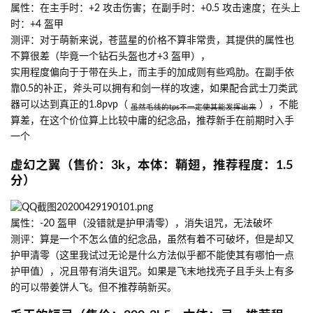
属性：在主手时：+2 攻击伤害；在副手时：+0.5 攻击速度；在头上
时：+4 盔甲
测评：对于萌新来说，苍蓝星的价格不算非常贵，其提供的属性也
不算很差（毕竟一个钻石头盔也才+3 盔甲），
实用程度偏向于于带在头上，而主手的加成则有些鸡肋。在副手依
靠0.5的补正，斧头可以拥有和剑一样的攻速，如果配合武士刀类武
器可以达到真正的1.8pvp（
），不能
虽然毛线的tps不一定使其能发挥出来
算差，在这个价位算上比较中庸的纪念品，推荐新手在前期时入手
一个
虚幻之翼（售价：3k，本体：鞘翅，推荐程度：1.5
分）
属性：-20 盔甲（没错就是护甲清零），消失诅咒，无法破坏
测评：算是一个不怎么值的纪念品，虽然有着不可破坏，但是却又
护甲清零（这里我试过无论是什么方法似乎都不能使其有哪怕一点
护甲值），况且带有消失诅咒。如果是飞末地找壳子且手头上有多
的可以带姜饼人飞。但不推荐萌新买。