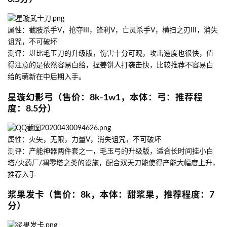
属性：截肢杀手V，抢夺III，锋利V，亡灵杀手V，横扫之刃III，消失
诅咒，不可破坏
测评：堪比毛玉刀的升级版，伤害十分可观，攻击速度也很快，值
得注意的是依然容易白给，捏姜饼人打袭击快，比较推荐不容易白
给的萌新在中后期入手。
星璇幻影弓（售价：8k-1w1，本体：弓：推荐程
度：8.5分）
属性：火矢，无限，力量V，消失诅咒，不可破坏
测评：产能神器两件套之一，毛玉弓的升级版，适合长时间挂小白
塔/火药厂/凋零塔之类的设施，配合双天刀能使得产能大幅度上升，
推荐入手
浆果发卡（售价：8k，本体：甜浆果，推荐程度：7
分）