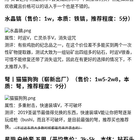
欢收藏且价格可以的话入手一个也是不错的。
水晶镐（售价：1w，本质：铁镐，推荐程度：5分）
属性：时运V，亡灵杀手V，消失诅咒
测评：有些鸡肋的纪念品之一，在这个价位差不多能买到两个一次
性矿物提取器，测试大致为一组钻矿出四组多的钻石，时运V很香，
可惜不能修复还带了消失诅咒，因此在有更好的选择的情况下，不
太推荐入手。
弩丨猫猫狗狗（崭新出厂）（售价：1w5-2w8，本
质：弩，推荐程度：9分）
属性：多重射击，快速装填V，不可破坏
测评：2019圣诞节最值得兑换的东西，快速装填V能让你把弩逐渐
玩成枪（bushi，而且不可破坏，是目前最强的弩，推荐买也推荐
换。
（不过这东西大多数时候都是用来开袭击的）
星璇
白给套
五甲（平均售价：3k-5k，本体：钻石头