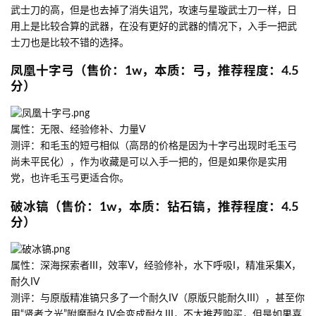
武士刀的高，但是也去掉了消失诅咒，攻速与星璇武士刀一样，日
用上是比较合算的武器，在没有更好的武器的情况下，入手一把武
士刀也是比较不错的选择。
凤凰十字弓（售价：1w，本质：弓，推荐程度：4.5
分）
属性：无限、经验修补、力量V
测评：和毛玉的短弓相似（高昂的价格是因为十字弓出现时毛玉弓
尚未平民化），作为收藏是可以入手一把的，但是如果你是实用
党，也许毛玉弓更适合你。
破冰镐（售价：1w，本质：钻石镐，推荐程度：4.5
分）
属性：深海探索者III，效率V，经验修补，水下呼吸I，精准采集X，
耐久IV
测评：与原版精准镐只多了一个耐久IV（原版只能耐久III），甚至你
用“贤者之光”附魔耐久IV会变成耐久III，不太推荐购买，但是如果喜