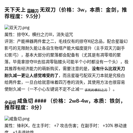
天下天上
无双刀（价格：3w，本质：金剑，推
霜糖刀
荐程度：9.5分）
属性：掠夺X，横扫之刃III，消失诅咒
评测：产能神器两件套之二，毛线仅有的掠夺X纪念品，配合星璇幻
影弓的无限耐久能让各自生物塔产能大幅度提升（主手双天刀副手
幻影弓），基本大部分的聚落都会配备有（尤其是有凋零塔的聚
落，毕竟拿掠夺III去挂凋零骷髅头可能半个小时都没有一个头），极
其推荐有经济能力的萌新购买，需要注意的是，
没有什么比双天刀
耐久减一更让人感觉难受的了
，而且星璇弓配双天刀本就是究极白
给两件套，一旦白给就意味着四万卷的消失，其使用方法也很容易
使耐久减一（一不小心左键说不定不止减一
）。
该死的横扫之刃
咸鱼切 #### （价格：2w8-4w，本质：铁剑，
夕云切
推荐程度：8分）
属性：锋利X，在主手时： +7 攻击伤害；在副手时： +10% 移动速
度，+1击退抗性