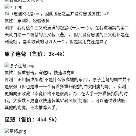
##（忠诚X只是lore，因此该纪念品并没有忠诚属性）##
属性：穿刺X、经验修补
测评：我对这个三叉戟满满的怨念o(一︿一+)o，在我进喵窝的第二
天就白给一个智慧的三叉戟（悲），
但凡没有忠诚的三叉戟都是在
刷流氓
，喜欢收藏的可以入一个，但是实用党还是算了
原子连弩（售价：3k-4k）
属性：多重射击，穿透II，快速填充III
评测：正如描述所说“不是什么很高端的东西”，原子连弩的属性并不
是很强（但也是唯一一个有着多重+穿透的冲突附魔的弩），实测上
更偏向于收藏（毕竟价格不是很高，而且在人手一把猫猫狗狗的时
代，大多数人更喜欢快速装填V“暴风般”箭雨），可以通过铁砧敲上
其他的附魔，不太推荐入手。
星怒（售价：4k4-5k）