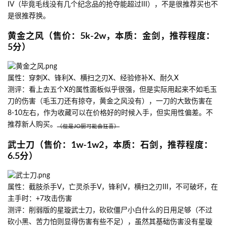
IV（毕竟毛线没有几个纪念品的抢夺能超过III），不是很推荐买也不
是很推荐换。
黄金之风（售价：5k-2w，本质：金剑，推荐程度：
5分）
属性：穿刺X、锋利X、横扫之刃X、经验修补X、耐久X
测评：看上去五个X的属性面板似乎很强，但是实际用起来不如毛玉
刀的伤害（毛玉刀还有掠夺，黄金之风没有），一刀的大致伤害在
8-10左右，作为收藏可以在价格好的时候入手，但实用性偏差。不
推荐新人购买。
（但是JO厨可能会狂喜）
武士刀（售价：1w-1w2，本质：石剑，推荐程度：
6.5分）
属性：截肢杀手V，亡灵杀手V，锋利V，横扫之刃III，不可破坏，在
主手时：+7攻击伤害
测评：削弱版的星璇武士刀，砍砍僵尸小白什么的日用足够（不过
砍小黑、苦力怕则显得伤害有些不足），虽然其基础伤害没有星璇