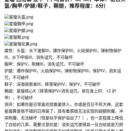
盔/胸甲/护腿/鞋子，鞘翅，推荐程度：6分)
属性：头盔：水下速掘III，爆炸保护III，火焰保护III，弹射物保护
III，水下呼吸III，消失诅咒，不可破坏
胸甲：保护V，荆棘III，消失诅咒，不可破坏
护腿：爆炸保护III，火焰保护III，弹射物保护III，保护IV，消失诅
咒，不可破坏
鞋子：深海探索者III，摔落保护IV，保护V，不可破坏
鞘翅：星璇核心X（摔落保护V+消失诅咒，穿在身上时：+2 护
甲），不可破坏
测评：如果你是日常喜欢捏着姜饼人，亦或是百日不死大神，这套
星璇算是很不错的日用装了，其有着原版无法实现的超额附魔、冲
突附魔、无法破坏（但是似乎保护溢出了？），也一定程度上降低
了白给的几率，需要注意的是：消失诅咒使得其一旦白给就是万把