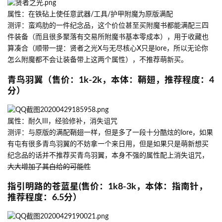
属性：在铁砧上使任意武器/工具/护甲附魔为原版满配
测评：蛮鸡肋的一件纪念品，这个价位甚至买附魔书都能满配三四
件装备（而且很多聚落有交易所附魔书基本零成本），用于收藏也
算凑合（顺带一提：贤者之光X与无尽核心X只是lore，所以无论你
怎么附魔都不会让装备带上这两个属性），不推荐萌新买。
青鸟羽翼（售价：1k-2k，本体：鞘翅，推荐程度：4
分）
属性：耐久III，经验修补，消失诅咒
测评：与原版的满配鞘翅一样，但是多了一段十分酷炫的lore，如果
有屯有很多青鸟羽翼的不妨拿一个来日用，但是如果只是萌新想买
纪念品的话并不推荐买青鸟羽翼，本身不强的属性配上消失诅咒，
大大增加了其白给的可能性
指引明路的苍蓝星(售价：1k8-3k，本体：指南针，
推荐程度：6.5分）