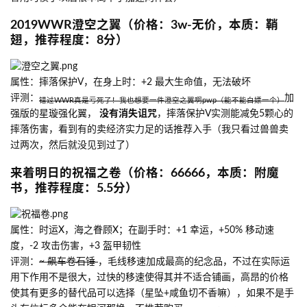
2019WWR澄空之翼（价格：3w-无价，本质：鞘
翅，推荐程度：8分）
属性：摔落保护V，在身上时：+2 最大生命值，无法破坏
评测：
加
错过WWR真是亏死了！我也想要一件澄空之翼啊pwp（能不能白嫖一个）
强版的星璇强化翼，
没有消失诅咒
，摔落保护V实测能减免5颗心的
摔落伤害，看到有的卖经济实力足的话推荐入手（我只看过兽兽卖
过两次，然后就没见到过了）
来着明日的祝福之卷（价格：66666，本质：附魔
书，推荐程度：5.5分）
属性：时运X，海之眷顾X；在副手时：+1 幸运，+50% 移动速
度，-2 攻击伤害，+3 盔甲韧性
评测：
~ 飙车卷石锤
，毛线移速加成最高的纪念品，不过在实际运
用下作用不是很大，过快的移速使得其并不适合铺画，高昂的价格
使其有更多的替代品可以选择（星坠+咸鱼切不香嘛），如果不是手