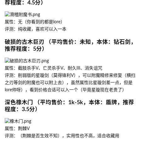
荐程度：4.5分）
属性：无（你看到的都是lore）
评测：纯收藏，喜欢可以入一本
破损的古木巨刃 （平均售价：未知，本体：钻石剑，
推荐程度：5分）
属性：截肢杀手V、亡灵杀手V、耐久III、消失诅咒
评测：削弱版的星璇剑（莫得锋利V），可以附魔精修来修复（横扫
之刃等剑的附魔也可以附上去），虽然属性比星璇剑差一点，但是
lore帅呀），看到价格合适可以入一个（毕竟星璇现在老贵了）
深色橡木门 （平均售价：1k-5k，本体：盾牌，推荐
程度：3.5分）
属性：荆棘V
评测：（荆棘是否生效不知），实用性也不高，适合收藏用