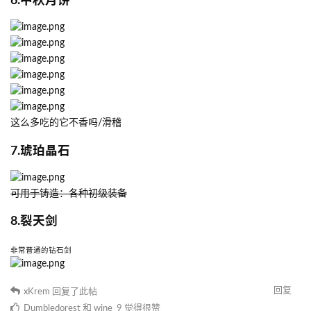
6.中秋月饼
这么多吃的它不香吗/滑稽
7.琥珀晶石
可用于铸造：各种初级装备
8.裂天剑
非常普通的钻石剑
回复
xKrem
回复了此帖
Dumbledorest
和
wine_9
觉得很赞