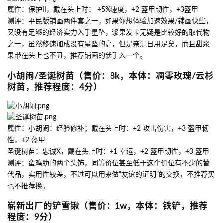
属性：保护II，戴在头上时： +5%速度，+2 盔甲韧性，+3盔甲
测评：平民版铺画两件套之一，如果你想体验加速效果/铺画快些，
又没有足够的经济实力入手星坠，浆果发卡无疑是比较好的取代物
之一，虽然移速加成没有星坠的高，但是亲测日用足矣，而且甜浆
果带在头上也不丑，推荐铺画的新手入一个。
小胡闹/圣诞树苗（售价：8k，本体：凋零玫瑰/云杉
树苗，推荐程度：4分）
属性：小胡闹：经验修补；戴在头上时：+2 攻击伤害，+3 盔甲韧
性，+2 盔甲
圣诞树苗：忠诚X，戴在头上时：+1 幸运，+2 盔甲韧性，+3 盔甲
测评：蛮鸡肋的两个头饰，同等价位甚至低于这个价位有不少的替
代品，实用性较差，不过可以用来做“友谊的证明”的交换，不推荐买
也不推荐换。
崭新出厂的铲雪锹（售价：1w，本体：铁铲，推荐
程度：9分）