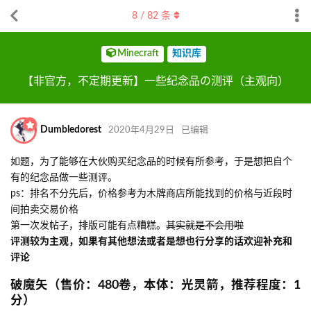
8
/
82
条
Minecraft
知识库
【非官方，不定期更新】一些纪念品の测评（主观向）
Dumbledorest
2020年4月29日
已编辑
如题，为了能够在大伙购买纪念品的时候有所参考，于是想把自个
有的纪念品做一些测评。
ps：排名不分先后，价格参考为木牌商店所能找到的价格与近段时
间拍卖交易价格
第一次发帖子，排版可能有点糟糕。
其实就是不会用啦
评测较为主观，如果有其他想法或者是想也行分享的话欢迎补充和
评论
破魔矢（售价：480卷，本体：光灵箭，推荐程度：1
分）