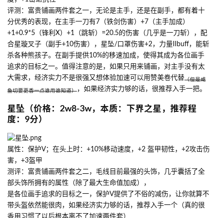
评测：富贵铺画两件套之一，无论是主手，还是在副手，都有着十
分优秀的表现，在主手一刀有7（铁剑伤害）+7（主手加成）
+1+0.9*5（锋利X）+1（跳斩）=20.5的伤害（几乎是一刀斩），配
合星璇叉子（副手+10伤害），星坠/口罩伤害+2，力量IIbuff，能斩
杀各种熊孩子。在副手提供10%的移速加成，使得其成为各位画手
追求的目标之一。值得注意的是，如果只用来铺画，对主手没有太
大需求，经济实力不是很强又想体验加速可以用赞美卷代替
（但是咸
，如果经济实力够的话，很推荐入手一把。
鱼切要更香一点谁用谁知道）
星坠（价格：2w8-3w，本质：下界之星，推荐程
度：9分）
属性：保护V；在头上时：+10%移动速度，+2 盔甲韧性，+2攻击伤
害，+3盔甲
测评：富贵铺画两件套之二，毛线目前最强的头饰，几乎囊括了全
部头饰所拥有的属性（除了最大生命值加成），
是各位画手追求的目标之一，保护V提供了不俗的减伤，让你就算不
带头盔依然能很肉，如果经济实力够的话，推荐入手一个（真的很
香用习惯了以后根本离不了加速两件套）