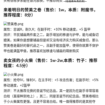
头有信标多余能在银河那换，不推荐购买
（但是飙车真的爽）
来着明日的赞美之卷（售价：1w，本质：附魔书，
推荐程度：8分）
属性：忠诚X，耐久X；在副手时：+10% 移动速度，+5 盔甲
测评：平民铺画两件套之二，副手增加的移速与护甲，能与咸鱼切
媲美，如果你是想要铺画但是却又没有经济实力购买咸鱼切，那么
赞美卷是最好的替代品之一，且副手能加盔甲，使得你就算不穿护
甲也能满盔甲值，推荐喜欢加移速与铺画的萌新购买
卖女孩的小火柴（售价：1w-2w,本质：竹子：推荐
程度：4.5分）
属性：抢夺IV，锋利V，在主手时：+5 攻击伤害；在副手时：+5%
移动速度，+2盔甲
测评：不太推荐兑换的圣诞节纪念品，其一是因为在副手非常容易
白给（直接种到地上），其二，同是圣诞节的纪念品，赞美卷相比
于小火柴属性更强，且更不容易白给。唯一值得推荐的是其抢夺