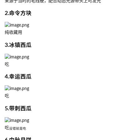
来源于当时的毛线梗，配合动态光源带头上可发光
2.命令方块
纯收藏用
3.冰镇西瓜
吃
4.幸运西瓜
吃
5.带刺西瓜
吃
没错就是吃