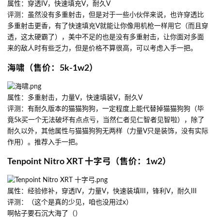
属性：穿透IV，快速填充V，耐久V
评测：虽然没有多重射击，但是对于一些小伙伴来说，也许穿透比
多重射击更香，有了快速填充V就能让你像用机枪一样用它（而且穿
透，这太硬霸了），美中不足的也是没有多重射击，让你面对多面
来的敌人时有些乏力，但是价格不算很高，可以考虑入手一把。
海啸（售价：5k-1w2）
属性：多重射击，力量V，快速填装V，耐久V
评测：有耐久版本的猫猫狗狗，一定程度上能代替掉猫猫狗狗（毕
竟5k买一个无法破坏有点点亏，当然仁者见仁智者见智啦），除了
耐久以外，其他属性与猫猫狗狗无两样（力量V只是装饰，没有实际
作用）。推荐入手一把。
Tenpoint Nitro XRT 十字弓（售价：1w2）
属性：经验修补，穿透IV，力量V，快速装填III，锋利V，耐久III
评测：（这个是真的少见，咱也没用过x）
啊帖子要石沉大海了（）