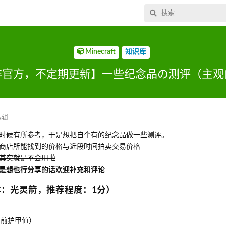
Minecraft
知识库
非官方，不定期更新】一些纪念品の测评（主观
编辑
时候有所参考，于是想把自个有的纪念品做一些测评。
牌商店所能找到的价格与近段时间拍卖交易价格
其实就是不会用啦
是想也行分享的话欢迎补充和评论
体：光灵箭，推荐程度：1分）
当前护甲值）