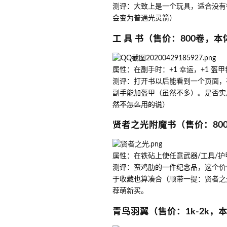
测评：大致上是一个玩具，适合没有
会变为普通光灵箭）
工 具 书（售价：800卷，
属性：在副手时：+1 幸运，+1 盔甲
测评：打开书以后能看到一个页面，
副手能加盔甲（虽然不多）。是否实
然不怎么用的说
）
贤者之光附魔书（售价：80
属性：在铁砧上使任意武器/工具/
测评：蛮鸡肋的一件纪念品，这个价
于收藏也算凑合（顺带一提：贤者之光
荐萌新买。
青鸟羽翼（售价：1k-2k