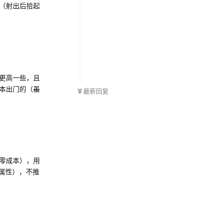
（射出后拾起
更高一些，且
本出门的（
虽
最新回复
零成本），用
个属性），不推