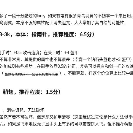
多了一段十分酷炫的lore，如果有屯有很多青鸟羽翼的不妨拿一个来日用
鸟羽翼，本身不强的属性配上消失诅咒，
大大增加了其白给的可能性
8-3k，本体：指南针，推荐程度：6.5分）
手时：+0.5 攻击速度；在头上时：+4 盔甲
不算非常贵，其提供的属性也不算很差（毕竟一个钻石头盔也才+3 盔甲
的加成则有些鸡肋。在副手依靠0.5的补正，斧头可以拥有和剑一样的攻
p（
），不能算差，在这个价位算上比较中
虽然毛线的tps不一定使其能发挥出来
：鞘翅，推荐程度：1.5分）
零），消失诅咒，无法破坏
虽然有着不可破坏，但是却又护甲清零（这里我试过无论是什么方法似乎
咒。如果是飞末地找壳子且手头上有多的可以带姜饼人飞。但不推荐萌新