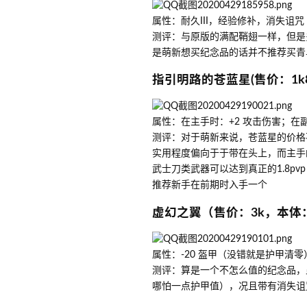
属性：耐久III，经验修补，消失诅咒
测评：与原版的满配鞘翅一样，但是
是萌新想买纪念品的话并不推荐买青
指引明路的苍蓝星(售价：1k
属性：在主手时：+2 攻击伤害；在副
测评：对于萌新来说，苍蓝星的价格
实用程度偏向于于带在头上，而主手
武士刀类武器可以达到真正的1.8pv
推荐新手在前期时入手一个
虚幻之翼（售价：3k，本体
属性：-20 盔甲（没错就是护甲清
测评：算是一个不怎么值的纪念品，
哪怕一点护甲值），况且带有消失诅