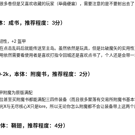
很多卷但是又喜欢收藏的玩家（
毕竟便宜
），需要注意的是不要射出去了
本体：成书，推荐程度：3分）
韧性，+2 盔甲
在点击乱码后就能传送至主岛。虽然依然是玩具，但是比破魔矢的实用性
用依然需要看使用者是喜欢打指令回城还是喜欢点书了，个人还是会带一
0-2k，本体：附魔书，推荐程度：2分）
护甲附魔为原版满配
位甚至买附魔书都能满配三四件装备（而且很多聚落有交易所附魔书基本
X与无尽核心X只是lore，所以无论你怎么附魔都不会让装备带上这两
，本体：鞘翅，推荐程度：4分）