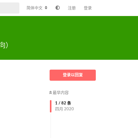
简体中文
注册
登录
向）
登录以回复
最早内容
1
/
82
条
四月 2020