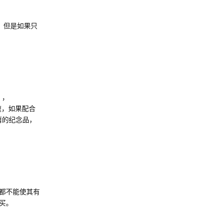
，但是如果只
），
速，如果配合
庸的纪念品，
都不能使其有
买。