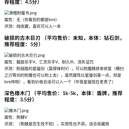
荐程度：4.5分）
属性：无（你看到的都是lore）
评测：纯收藏，喜欢可以入一本
破损的古木巨刃 （平均售价：未知，本体：钻石剑，
推荐程度：5分）
属性：截肢杀手V、亡灵杀手V、耐久III、消失诅咒
评测：削弱版的星璇剑（莫得锋利V），可以附魔精修来修复（横扫
之刃等剑的附魔也可以附上去），虽然属性比星璇剑差一点，但是
lore帅呀），看到价格合适可以入一个（毕竟星璇现在老贵了）
深色橡木门 （平均售价：1k-5k，本体：盾牌，推荐
程度：3.5分）
属性：荆棘V
评测：（荆棘是否生效不知），实用性也不高，适合收藏用