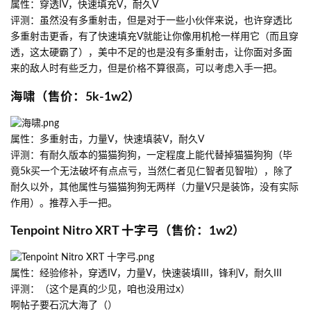
属性：穿透IV，快速填充V，耐久V
评测：虽然没有多重射击，但是对于一些小伙伴来说，也许穿透比
多重射击更香，有了快速填充V就能让你像用机枪一样用它（而且穿
透，这太硬霸了），美中不足的也是没有多重射击，让你面对多面
来的敌人时有些乏力，但是价格不算很高，可以考虑入手一把。
海啸（售价：5k-1w2）
属性：多重射击，力量V，快速填装V，耐久V
评测：有耐久版本的猫猫狗狗，一定程度上能代替掉猫猫狗狗（毕
竟5k买一个无法破坏有点点亏，当然仁者见仁智者见智啦），除了
耐久以外，其他属性与猫猫狗狗无两样（力量V只是装饰，没有实际
作用）。推荐入手一把。
Tenpoint Nitro XRT 十字弓（售价：1w2）
属性：经验修补，穿透IV，力量V，快速装填III，锋利V，耐久III
评测：（这个是真的少见，咱也没用过x）
啊帖子要石沉大海了（）