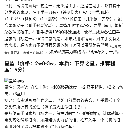
评测：富贵铺画两件套之一，无论是主手，还是在副手，都有着十
分优秀的表现，在主手一刀有7（铁剑伤害）+7（主手加成）
+1+0.9*5（锋利X）+1（跳斩）=20.5的伤害（几乎是一刀斩），配
合星璇叉子（副手+10伤害），星坠/口罩伤害+2，力量IIbuff，能斩
杀各种熊孩子。在副手提供10%的移速加成，使得其成为各位画手
追求的目标之一。值得注意的是，如果只用来铺画，对主手没有太
大需求，经济实力不是很强又想体验加速可以用赞美卷代替
（但是咸
，如果经济实力够的话，很推荐入手一把。
鱼切要更香一点谁用谁知道）
星坠（价格：2w8-3w，本质：下界之星，推荐程
度：9分）
属性：保护V；在头上时：+10%移动速度，+2 盔甲韧性，+2攻击伤
害，+3盔甲
测评：富贵铺画两件套之二，毛线目前最强的头饰，几乎囊括了全
部头饰所拥有的属性（除了最大生命值加成），
是各位画手追求的目标之一，保护V提供了不俗的减伤，让你就算不
带头盔依然能很肉，如果经济实力够的话，推荐入手一个（真的很
香用习惯了以后根本离不了加速两件套）