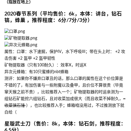
（指放在地上）
2020春节系列（平均售价：6k，本体：讲台，钻石
镐，蜂巢 ，推荐程度：6分/7分/3分）
属性：口罩：水下速掘，保护IV，水下呼吸III；带在头上时： +2 攻
击伤害 +2 盔甲 +2 盔甲韧性
矿物提取器（只有100耐久）：效率X，时运X
异次元蜂箱：有10只蜜蜂的nbt蜂箱
测评：如果你不嫌弃口罩丑的话，那么口罩的属性在这个价位算是
不错的了，有加伤害与一些附魔以及叠甲，且价位不算很贵（毕竟
窜天猴之前不贵），比较推荐入一个；矿物提取器的时运亲测为一
组钻石矿能挖六组钻石，且对收菜加成很大（而且收菜不掉耐久，
~
收菜镐石锤
），也比较推荐入手；蜂箱咱没用过，不过推测放下就
白给（
星璇武士刀（售价：8k，本体：钻石剑，推荐程度：
6.5分）