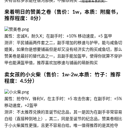
头有信标多余能在银河那换，不推荐购买
（但是飙车真的爽）
来着明日的赞美之卷（售价：1w，本质：附魔书，
推荐程度：8分）
属性：忠诚X，耐久X；在副手时：+10% 移动速度，+5 盔甲
测评：平民铺画两件套之二，副手增加的移速与护甲，能与咸鱼切
媲美，如果你是想要铺画但是却又没有经济实力购买咸鱼切，那么
赞美卷是最好的替代品之一，且副手能加盔甲，使得你就算不穿护
甲也能满盔甲值，推荐喜欢加移速与铺画的萌新购买
卖女孩的小火柴（售价：1w-2w,本质：竹子：推荐
程度：4.5分）
属性：抢夺IV，锋利V，在主手时：+5 攻击伤害；在副手时：+5%
移动速度，+2盔甲
测评：不太推荐兑换的圣诞节纪念品，其一是因为在副手非常容易
白给（直接种到地上），其二，同是圣诞节的纪念品，赞美卷相比
于小火柴属性更强，且更不容易白给。唯一值得推荐的是其抢夺