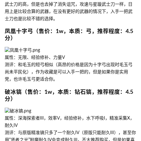
武士刀的高，但是也去掉了消失诅咒，攻速与星璇武士刀一样，日
用上是比较合算的武器，在没有更好的武器的情况下，入手一把武
士刀也是比较不错的选择。
凤凰十字弓（售价：1w，本质：弓，推荐程度：4.5
分）
属性：无限、经验修补、力量V
测评：和毛玉的短弓相似（高昂的价格是因为十字弓出现时毛玉弓
尚未平民化），作为收藏是可以入手一把的，但是如果你是实用
党，也许毛玉弓更适合你。
破冰镐（售价：1w，本质：钻石镐，推荐程度：4.5
分）
属性：深海探索者III，效率V，经验修补，水下呼吸I，精准采集X，
耐久IV
测评：与原版精准镐只多了一个耐久IV（原版只能耐久III），甚至你
用“贤者之光”附魔耐久IV会变成耐久III，不太推荐购买，但是如果喜