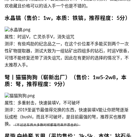
欢收藏且价格可以的话入手一个也是不错的。
水晶镐（售价：1w，本质：铁镐，推荐程度：5分）
属性：时运V，亡灵杀手V，消失诅咒
测评：有些鸡肋的纪念品之一，在这个价位差不多能买到两个一次
性矿物提取器，测试大致为一组钻矿出四组多的钻石，时运V很香，
可惜不能修复还带了消失诅咒，因此在有更好的选择的情况下，不
太推荐入手。
弩丨猫猫狗狗（崭新出厂）（售价：1w5-2w8，本
质：弩，推荐程度：9分）
属性：多重射击，快速装填V，不可破坏
测评：2019圣诞节最值得兑换的东西，快速装填V能让你把弩逐渐
玩成枪（bushi，而且不可破坏，是目前最强的弩，推荐买也推荐
换。
（不过这东西大多数时候都是用来开袭击的）
星璇
白给套
五甲（平均售价：3k-5k，本体：钻石头