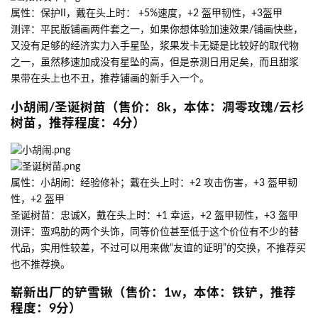
属性：保护II，戴在头上时： +5%速度，+2 盔甲韧性，+3盔甲
测评：平民版铺画两件套之一，如果你想体验加速效果/铺画快些，
又没有足够的经济实力入手星坠，浆果发卡无疑是比较好的取代物
之一，虽然移速加成没有星坠的高，但是亲测日用足矣，而且甜浆
果带在头上也不丑，推荐铺画的新手入一个。
小胡闹/圣诞树苗（售价：8k，本体：凋零玫瑰/云杉
树苗，推荐程度：4分）
属性：小胡闹：经验修补；戴在头上时：+2 攻击伤害，+3 盔甲韧
性，+2 盔甲
圣诞树苗：忠诚X，戴在头上时：+1 幸运，+2 盔甲韧性，+3 盔甲
测评：蛮鸡肋的两个头饰，同等价位甚至低于这个价位有不少的替
代品，实用性较差，不过可以用来做“友谊的证明”的交换，不推荐买
也不推荐换。
崭新出厂的铲雪锹（售价：1w，本体：铁铲，推荐
程度：9分）