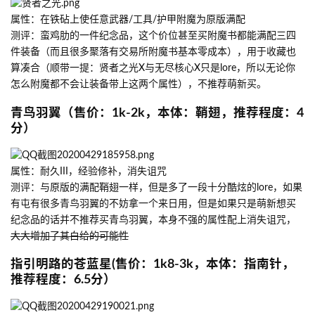
属性：在铁砧上使任意武器/工具/护甲附魔为原版满配
测评：蛮鸡肋的一件纪念品，这个价位甚至买附魔书都能满配三四
件装备（而且很多聚落有交易所附魔书基本零成本），用于收藏也
算凑合（顺带一提：贤者之光X与无尽核心X只是lore，所以无论你
怎么附魔都不会让装备带上这两个属性），不推荐萌新买。
青鸟羽翼（售价：1k-2k，本体：鞘翅，推荐程度：4
分）
属性：耐久III，经验修补，消失诅咒
测评：与原版的满配鞘翅一样，但是多了一段十分酷炫的lore，如果
有屯有很多青鸟羽翼的不妨拿一个来日用，但是如果只是萌新想买
纪念品的话并不推荐买青鸟羽翼，本身不强的属性配上消失诅咒，
大大增加了其白给的可能性
指引明路的苍蓝星(售价：1k8-3k，本体：指南针，
推荐程度：6.5分）