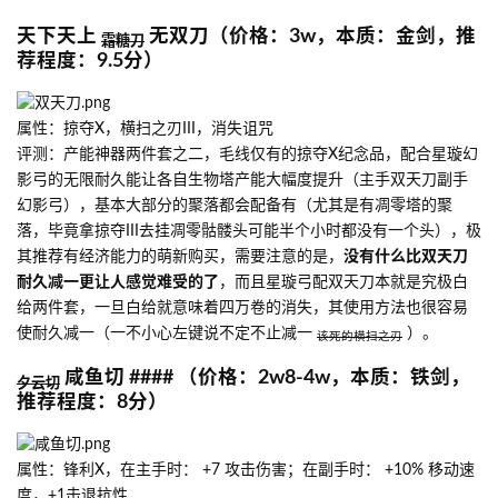
天下天上
无双刀（价格：3w，本质：金剑，推
霜糖刀
荐程度：9.5分）
属性：掠夺X，横扫之刃III，消失诅咒
评测：产能神器两件套之二，毛线仅有的掠夺X纪念品，配合星璇幻
影弓的无限耐久能让各自生物塔产能大幅度提升（主手双天刀副手
幻影弓），基本大部分的聚落都会配备有（尤其是有凋零塔的聚
落，毕竟拿掠夺III去挂凋零骷髅头可能半个小时都没有一个头），极
其推荐有经济能力的萌新购买，需要注意的是，
没有什么比双天刀
耐久减一更让人感觉难受的了
，而且星璇弓配双天刀本就是究极白
给两件套，一旦白给就意味着四万卷的消失，其使用方法也很容易
使耐久减一（一不小心左键说不定不止减一
）。
该死的横扫之刃
咸鱼切 #### （价格：2w8-4w，本质：铁剑，
夕云切
推荐程度：8分）
属性：锋利X，在主手时： +7 攻击伤害；在副手时： +10% 移动速
度，+1击退抗性