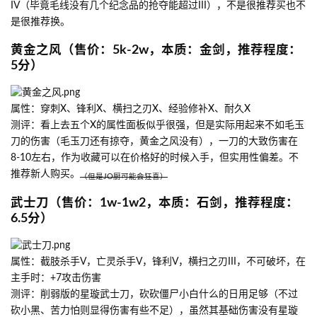
IV（毕竟毛线没有几个纪念品的抢夺能超过III），不是很推荐买也不
是很推荐换。
黄金之风（售价：5k-2w，本质：金剑，推荐程度：
5分）
属性：穿刺X、锋利X、横扫之刃X、经验修补X、耐久X
测评：看上去五个X的属性面板似乎很强，但是实际用起来不如毛玉
刀的伤害（毛玉刀还有掠夺，黄金之风没有），一刀的大致伤害在
8-10左右，作为收藏可以在价格好的时候入手，但实用性偏差。不
推荐新人购买。
（但是JO厨可能会狂喜）
武士刀（售价：1w-1w2，本质：石剑，推荐程度：
6.5分）
属性：截肢杀手V，亡灵杀手V，锋利V，横扫之刃III，不可破坏，在
主手时：+7攻击伤害
测评：削弱版的星璇武士刀，砍砍僵尸小白什么的日用足够（不过
砍小黑、苦力怕则显得伤害有些不足），虽然其基础伤害没有星璇