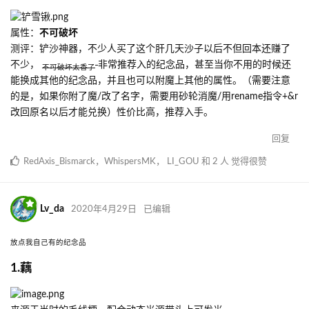
属性：
不可破坏
测评：铲沙神器，不少人买了这个肝几天沙子以后不但回本还赚了
不少，
非常推荐入的纪念品，甚至当你不用的时候还
不可破坏太香了
能换成其他的纪念品，并且也可以附魔上其他的属性。（需要注意
的是，如果你附了魔/改了名字，需要用砂轮消魔/用rename指令+&r
改回原名以后才能兑换）性价比高，推荐入手。
回复
RedAxis_Bismarck
，
WhispersMK
，
LI_GOU
和
2
人
觉得很赞
Lv_da
2020年4月29日
已编辑
放点我自己有的纪念品
1.藕