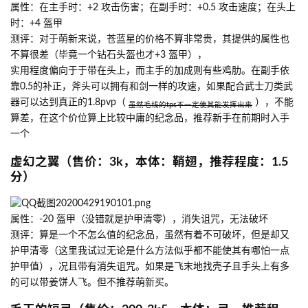
属性：在主手时：+2 攻击伤害；在副手时：+0.5 攻击速度；在头上
时：+4 盔甲
测评：对于萌新来说，苍蓝星的价格不算非常贵，其提供的属性也
不算很差（毕竟一个钻石头盔也才+3 盔甲），
实用程度偏向于于带在头上，而主手的加成则有些鸡肋。在副手依
靠0.5的补正，斧头可以拥有和剑一样的攻速，如果配合武士刀类武
器可以达到真正的1.8pvp（
），不能
虽然毛线的tps不一定使其能发挥出来
算差，在这个价位算上比较中庸的纪念品，推荐新手在前期时入手
一个
虚幻之翼（售价：3k，本体：鞘翅，推荐程度：1.5
分）
属性：-20 盔甲（没错就是护甲清零），消失诅咒，无法破坏
测评：算是一个不怎么值的纪念品，虽然有着不可破坏，但是却又
护甲清零（这里我试过无论是什么方法似乎都不能使其有哪怕一点
护甲值），况且带有消失诅咒。如果是飞末地找壳子且手头上有多
的可以带姜饼人飞。但不推荐萌新买。