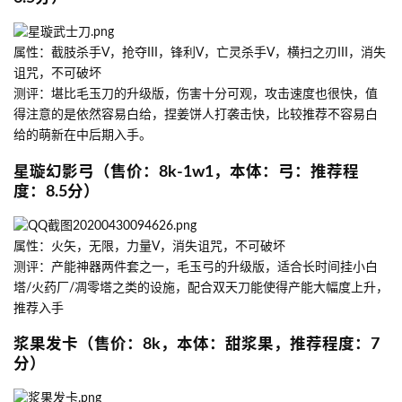
属性：截肢杀手V，抢夺III，锋利V，亡灵杀手V，横扫之刃III，消失
诅咒，不可破坏
测评：堪比毛玉刀的升级版，伤害十分可观，攻击速度也很快，值
得注意的是依然容易白给，捏姜饼人打袭击快，比较推荐不容易白
给的萌新在中后期入手。
星璇幻影弓（售价：8k-1w1，本体：弓：推荐程
度：8.5分）
属性：火矢，无限，力量V，消失诅咒，不可破坏
测评：产能神器两件套之一，毛玉弓的升级版，适合长时间挂小白
塔/火药厂/凋零塔之类的设施，配合双天刀能使得产能大幅度上升，
推荐入手
浆果发卡（售价：8k，本体：甜浆果，推荐程度：7
分）