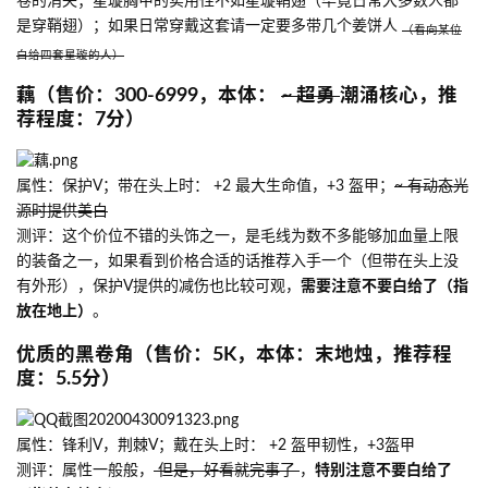
卷的消失；星璇胸甲的实用性不如星璇鞘翅（毕竟日常大多数人都
是穿鞘翅）；如果日常穿戴这套请一定要多带几个姜饼人
（看向某位
白给四套星璇的人）
藕（售价：300-6999，本体：
~ 超勇
潮涌核心，推
荐程度：7分）
属性：保护V；带在头上时： +2 最大生命值，+3 盔甲；
~ 有动态光
源时提供美白
测评：这个价位不错的头饰之一，是毛线为数不多能够加血量上限
的装备之一，如果看到价格合适的话推荐入手一个（但带在头上没
有外形），保护V提供的减伤也比较可观，
需要注意不要白给了（指
放在地上）
。
优质的黑卷角（售价：5K，本体：末地烛，推荐程
度：5.5分）
属性：锋利V，荆棘V；戴在头上时： +2 盔甲韧性，+3盔甲
测评：属性一般般，
但是，好看就完事了
，
特别注意不要白给了