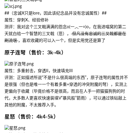
##（忠诚X只是lore，因此该纪念品并没有忠诚属性）##
属性：穿刺X、经验修补
测评：我对这个三叉戟满满的怨念o(一︿一+)o，在我进喵窝的第二
天就白给一个智慧的三叉戟（悲），
但凡没有忠诚的三叉戟都是在
刷流氓
，喜欢收藏的可以入一个，但是实用党还是算了
原子连弩（售价：3k-4k）
属性：多重射击，穿透II，快速填充III
评测：正如描述所说“不是什么很高端的东西”，原子连弩的属性并不
是很强（但也是唯一一个有着多重+穿透的冲突附魔的弩），实测上
更偏向于收藏（毕竟价格不是很高，而且在人手一把猫猫狗狗的时
代，大多数人更喜欢快速装填V“暴风般”箭雨），可以通过铁砧敲上
其他的附魔，不太推荐入手。
星怒（售价：4k4-5k）