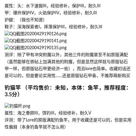
属性：头：水下速掘III，经验修补，保护III，耐久III
甲：爆炸保护IV，火焰保护IV，经验修补，耐久III
护腿：（我也不知道）
鞋子：深海探索者I，摔落保护III，经验修补，耐久III
测评：除了甲有冲突附魔以外，其他三件的附魔甚至不如原版满配
（虽然能够在铁砧上加满其他的附魔，但是显然这样就与原版钻石
甲一样，但原版钻石甲更经济一些），而且lore也简单。收藏的话还
是可以的，但是要论实用性……还是原版钻石甲香，不推荐萌新购买
钓猫竿 （平均售价：未知，本体：鱼竿，推荐程度：
3.5分）
属性：海之眷顾III，饵钓III，经验修补，耐久V
评测：带了Lore的原版满配钓鱼竿，用于收藏还是可以的，但是实用
性偏弱（本身钓鱼竿就不怎么用）