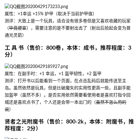
属性：+1幸运 +15% 护甲（取决于当前护甲值）
测评：大致上是一个玩具，适合没有很多卷但是又喜欢收藏的玩家
（
毕竟便宜
），需要注意的是不要射出去了（射出后拾起会变为普
通光灵箭）
工 具 书（售价：800卷，本体：成书，推荐程度：3
分）
属性：在副手时：+1 幸运，+1 盔甲韧性，+2 盔甲
测评：打开书以后能看到一个页面，在点击乱码后就能传送至主
岛。虽然依然是玩具，但是比破魔矢的实用性更高一些，且副手能
加盔甲（虽然不多）。是否实用依然需要看使用者是喜欢打指令回
城还是喜欢点书了，个人还是会带一本出门的（
虽然不怎么用的
说
）
贤者之光附魔书（售价：800-2k，本体：附魔书，推
荐程度：2分）