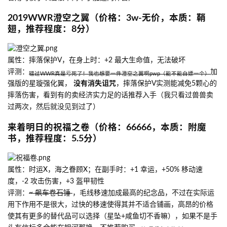
2019WWR澄空之翼（价格：3w-无价，本质：鞘
翅，推荐程度：8分）
属性：摔落保护V，在身上时：+2 最大生命值，无法破坏
评测：
加
错过WWR真是亏死了！我也想要一件澄空之翼啊pwp（能不能白嫖一个）
强版的星璇强化翼，
没有消失诅咒
，摔落保护V实测能减免5颗心的
摔落伤害，看到有的卖经济实力足的话推荐入手（我只看过兽兽卖
过两次，然后就没见到过了）
来着明日的祝福之卷（价格：66666，本质：附魔
书，推荐程度：5.5分）
属性：时运X，海之眷顾X；在副手时：+1 幸运，+50% 移动速
度，-2 攻击伤害，+3 盔甲韧性
评测：
~ 飙车卷石锤
，毛线移速加成最高的纪念品，不过在实际运
用下作用不是很大，过快的移速使得其并不适合铺画，高昂的价格
使其有更多的替代品可以选择（星坠+咸鱼切不香嘛），如果不是手