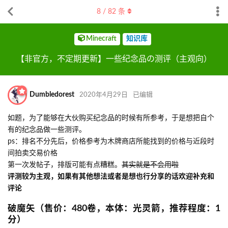
8
/
82
条
Minecraft
知识库
【非官方，不定期更新】一些纪念品の测评（主观向）
Dumbledorest
2020年4月29日
已编辑
如题，为了能够在大伙购买纪念品的时候有所参考，于是想把自个
有的纪念品做一些测评。
ps：排名不分先后，价格参考为木牌商店所能找到的价格与近段时
间拍卖交易价格
第一次发帖子，排版可能有点糟糕。
其实就是不会用啦
评测较为主观，如果有其他想法或者是想也行分享的话欢迎补充和
评论
破魔矢（售价：480卷，本体：光灵箭，推荐程度：1
分）