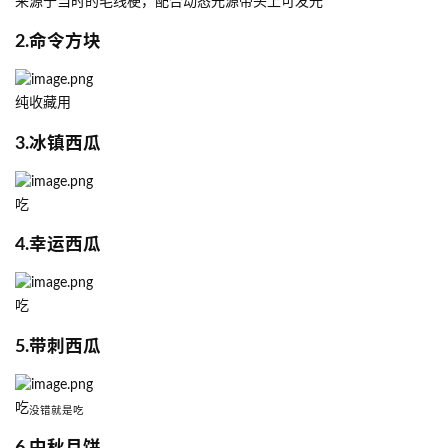
来源于当时的毛线梗，配合动态光源带头上可发光
2.命令方块
纯收藏用
3.冰镇西瓜
吃
4.幸运西瓜
吃
5.带刺西瓜
吃
没错就是吃
6.中秋月饼