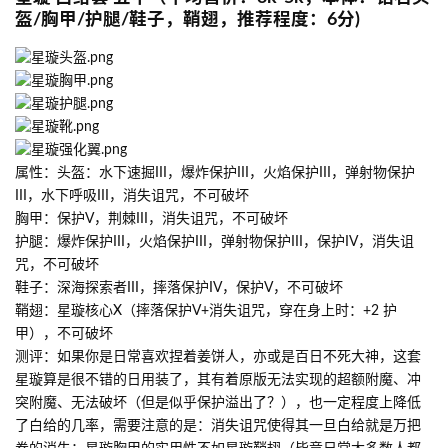
盔/胸甲/护腿/鞋子，鞘翅，推荐程度：6分)
属性：头盔：水下速掘III，爆炸保护III，火焰保护III，弹射物保护
III，水下呼吸III，消失诅咒，不可破坏
胸甲：保护V，荆棘III，消失诅咒，不可破坏
护腿：爆炸保护III，火焰保护III，弹射物保护III，保护IV，消失诅
咒，不可破坏
鞋子：深海探索者III，摔落保护IV，保护V，不可破坏
鞘翅：星璇核心X（摔落保护V+消失诅咒，穿在身上时：+2 护
甲），不可破坏
测评：如果你是日常喜欢捏着姜饼人，亦或是百日不死大神，这套
星璇算是很不错的日用装了，其有着原版无法实现的超额附魔、冲
突附魔、无法破坏（但是似乎保护溢出了？），也一定程度上降低
了白给的几率，需要注意的是：消失诅咒使得其一旦白给就是万把