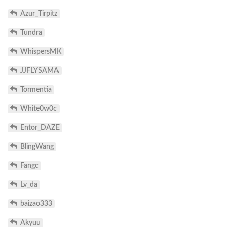
Azur_Tirpitz
Tundra
WhispersMK
JJFLYSAMA
Tormentia
White0w0c
Entor_DAZE
BlingWang
Fangc
Lv_da
baizao333
Akyuu