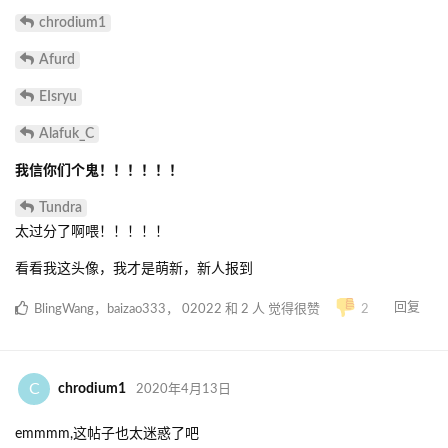
chrodium1
Afurd
EIsryu
Alafuk_C
我信你们个鬼！！！！！！
Tundra
太过分了啊喂！！！！！
看看我这头像，我才是萌新，新人报到
回复
BlingWang
，
baizao333
，
02022
和
2
人
觉得很赞
2
C
chrodium1
2020年4月13日
emmmm,这帖子也太迷惑了吧