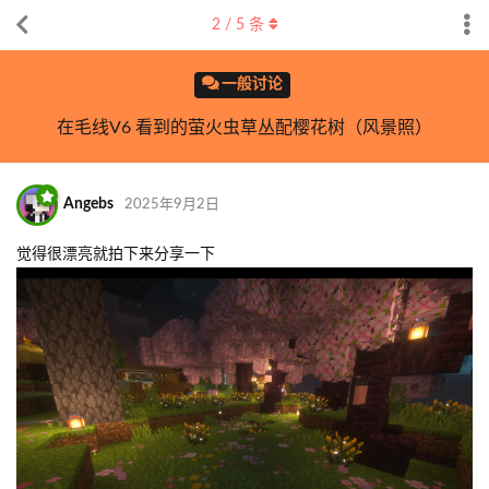
2
/
5
条
一般讨论
在毛线V6 看到的萤火虫草丛配樱花树（风景照）
Angebs
2025年9月2日
觉得很漂亮就拍下来分享一下