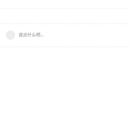
说点什么吧...
NyaaCat Community 维护团队