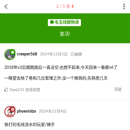
2
/
5
条
毛玉线圈物语
复活!
creeper568
2024年12月3日
已编辑
2018年v2后期跑路后一直没空,也想不起来,今天回来一看都v6了
一眼望去除了卷和几位管理之外,没一个眼熟的,先熟悉几天
回复
Dani233
觉得很赞
phoenixlzx
2024年12月4日
铁打的毛线流水的玩家/摊手