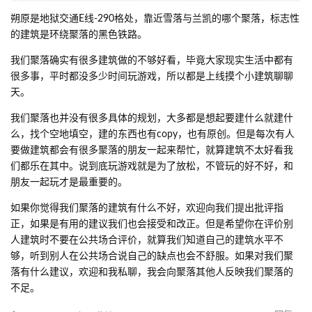
toastbread
充当那个恶人？我只知道你在刚上线就跑到我的工
地上面来大放厥词，我不用管你有没有地图炮别人，你在我的地方
上面说出来的话，我还不能抱怨了？是你一直在发散一直在把话题
往我这引，怎么你在各个群都被唾弃还用每个人挨个说？我就想知
道你阴阳这些能有什么用？是能把鸽子都拉回来，还是把坑都填
上？你对我的建筑没有意见为什么要在我的工地上大放厥词？楼里
不是没有人因为你的举动直接退坑，你就拿出来这态度对被你冒犯
过的人？
回复
toastbread
回复了此帖
Y
yexiaosama
2023年1月1日
toastbread
特别乐的是，你强调的“我把自己当回事”，前提条
件是你在我这发癫吧？我说这个建筑的由来被你说“小圈子”，这是我
自己“贬的一文不值”？在别人看不见的地方叫，生怕人不知道呢？
回复
toastbread
回复了此帖