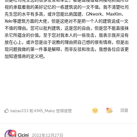
的是“创意建筑得有人做”被您说成了“毛线建筑水平不行”，您觉得我
是那个“自信的人来了”却没想过我“只是建了一个毛坯”，我的发言也
只是想向你告知，这个建筑有其他水平更高的大佬参与，而你的发
言冒犯到了我和他们。何况您也承认了就是单纯的不爽，觉得我“菜
就别叫”。
自然，我是很菜的，这点毋庸置疑，我是抱着学习的态度来到的毛
线服，我也没有宣告我自己有多厉害有多牛逼，我建这个建筑也只
是因为我怀念之前和他们一起付诸心血把这栋楼完成的时光而已。
但是吐司先生您的很多发言和举止，都是直接或者间接地把我所珍
视的承载着我的美好记忆的一栋建筑说的一文不值。我不清楚吐司
先生您的水平有多高，或许您能比肩国建、GNwork、MaxKim、
Xekr等建筑方面的大佬，但是这绝对不是把一个人的建筑说成一文
不值的理由。您可以批判建筑，这是您的自由，但是您不能直接抹
杀它所蕴含的价值。至于您对我本人的一些攻击，我表示我并没有
放在心上，或许您是出于说教的理由把自己想的很有情商，但是出
现问题我做的第一件事是解释，而非反驳和攻击。我想各位应该更
加知道情商的定义吧。