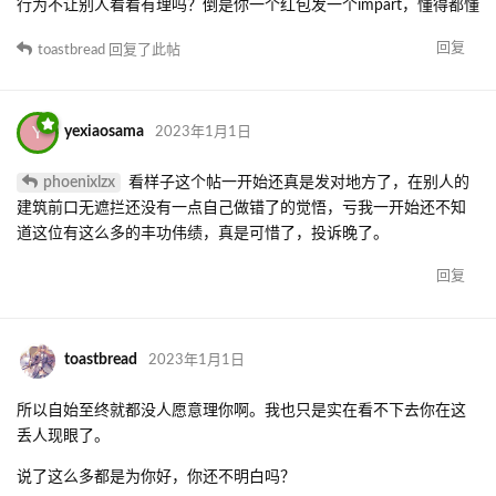
得你屁事和屁话没完。
你凭什么预设一个立场，认为一般路人和管
理员都是支持你的？
而事实就是你拿着一个写的很搞笑的帖子，在一百多人跨年的时候
如同个跳梁小丑一般谋关注。
但根本没人在乎你，也没人在乎你那个建筑如何。
来简单谈谈消息记录吧。我想你自己都明白我一开始根本没有针对
你的意思（我也一直在这么强调）。我甚至自始至终都没评论过你
的建筑本身如何——我想表达的无非这么两点：
1.毛线现在大规模挖坑不填以及copy现象严重
2.不要太把自己当回事
所以根本没人关心你参与了什么或者做了什么。说到底，发散到自
己被针对也好，扯xk也好，建筑没做完就玩儿命跟人宣传也好，体
现的只有你自己的不自信——也就是做成什么样你自己心里都有数。
把你的建筑“贬的一文不值”的从一开始到现在都是你自己。