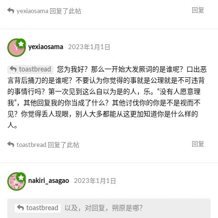
那你既然这么在乎你的建筑，我们再来谈谈建筑本身？
算了，大家私下里有数就行，我就不再充当那个恶人出来说真话
了。
那么最后的最后，我为什么说置顶，聪明的你还不明白答案吗？
不想继续丢人现眼，那就安静点，删帖键就在那儿。
以及，对回复，朔原是哪？
以及，对回复，要不我把横在出生点外面那个搞笑无用铁路还有把
我家门口当试验场的co记录掏出来？
回复
yexiaosama
，
Mhammer610
和
5
人
回复了此帖
Y
yexiaosama
2023年1月1日