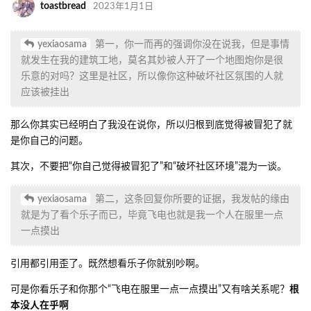
toastbread
你凭什么预设一个立场，认为一般路人和
管理员都是支持你的？
第二，这条回复你所要的证据，我发帖的缘由就是为了看个乐
子而已，毕竟飞电也就是我一个人在服里一点一点摸出
toastbread
那么请问你在事情发生过后群里使劲跳脸
在我不理你之后多次在群里服里挑事并且发这个帖子能有
什么用
第三，既然当事人从未有任何知道自己有过什么错误，自然这
件事是应该大书特书的，且你不仅仅也不是第一次用所谓的“锐
评”去伤害其他玩家的感情了，如果说受害者都不能写檄文还要
被认为是跳脸行为，那么公理何在
toastbread
我从一开始就不是没说我只是路过吧？不
要太把自己当回事