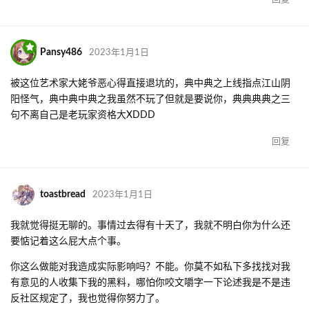
Cicini
添加标签
标签
已删除
A
Azur_AnShan
2022年12月28日
《讨贼檄文》
回复
phoenixlzx
2022年12月28日
希望说明一下你的诉求，发布在投诉版又说各位看个乐便好，那管
理员应该当作投诉处理还是也跟着看个乐？
回复
yexiaosama
回复了此帖
3
Y
yexiaosama
2022年12月28日