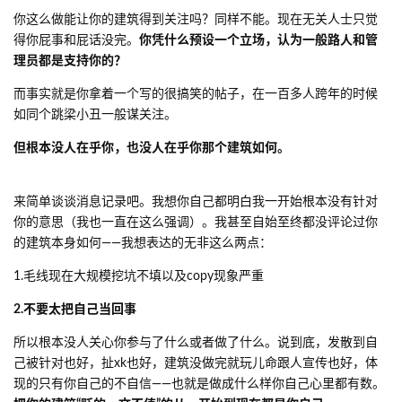
phoenixlzx
跟着看个乐吧，毕竟咱也不能说给人家ban了
，
也就吐槽一下有人的作为
回复
Y
yexiaosama
2022年12月28日
phoenixlzx
其实我应该放到日常那个板块2333
回复
phoenixlzx
添加标签
标签
，并移除标签
一般讨论
投诉
标签
。
toastbread
2022年12月28日
哈哈。这都给我录上了。置顶。