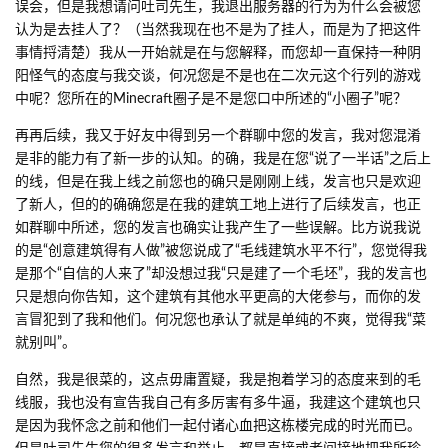
“拿着鸡毛当令箭”，而是仅仅认为你的言论冒犯到了这个建筑的原作
者，不仅仅是我这个咸鱼杂碎，也包括专业方面的几位大佬。我在
做的，仅仅是宣告主权，并且告知吐司先生您这个建筑是本人参与
原创的。
后续我因为给家人买药下线，为了避免误会，在一群中发布了飞电
智能大厦的部分图片和视频参观实录，但是经好友告知，发现吐司
先生您在我本人下线后又有了新的冒犯举动，我其实本没有把这当
成一件很要紧的事，但是“二次元逼”“小圈子自嗨”让我甚至觉得有些
好笑，我不清楚我宣明这个建筑我有主权的行为是不是让您产生了
误会，但是我想请问吐司先生，我退出服务器的行为为什么会被您
认为是去挂人了？（当然我现在也不是为了挂人，而是为了把这件
事情捋清楚）我从一开始就是在与您解释，而您却一直保持一种阴
阳怪气的态度与我交谈，何况您是不是也在二次元这个行列的游戏
中呢？您所在的Minecraft圈子是不是您口中所述的“小圈子”呢？
再再后续，我又于好友中得到另一个群聊中您的发言，我对您混淆
是非的能力有了新一步的认知。的确，我是在您“说了一半话”之后上
的线，但是在我上线之前您也的确只是刚刚上线，发言也只是欢迎
了新人，但的的确确您是在我的建筑工地上进行了后续发言，也正
如群聊中所述，您的发言也确实让我产生了一些误解。比方说我说