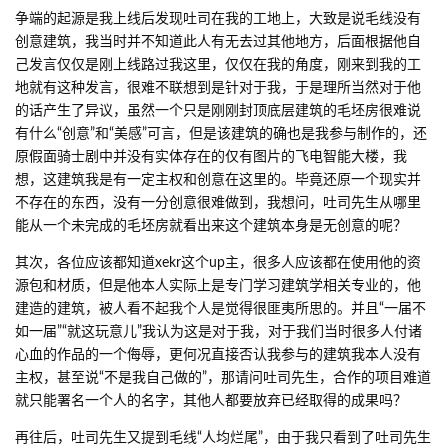
事件发生是这样的，在某个晚上，我日常上线摸建筑，也就是本次
事件中心的仅完成底层毛坯的飞电智能大厦，发现有人正在我的工
地参观，并在公屏上发了一些文字，由此引发的一系列争端，各位
看个乐便好
首先说说这个飞电智能大厦吧，这个建筑是本人于2021年teacon模
组制作者茶会中与xker以及noname德里奇两位大佬一同搭建，同时
也作为中式剑等多个模组的展示场馆，本人参与了大部分的内饰装
修以及整个场馆的建造工程，B站上也有相关视频。
争端的起源是我上线后发现吐司在我的工地上，大致是说毛线没有
创意建筑，我当时并不知道此人有无去过其他地方，后面根据他自
己发言仅仅是刚上线路过我这里，仅仅在我的角度，刚来到我的工
地就有这种发言，很难不联想到是针对于我，于是理所当然对于他
的话产生了异议，虽然一个只是刚刚封顶底层建筑的毛坯房很难说
有什么“创意”和“美感”可言，但是该建筑的确也是我参与制作的，还
原假面骑士剧中并没有实体存在的仅有图片的飞电智能大楼，我
想，这建筑我是有一定主权和创意在这里的。毕竟还原一个现实并
不存在的东西，没有一分创意很难做到，我想问，吐司先生从哪里
能从一个未完成的毛坯房就看出来这个建筑本身是无创意的呢？