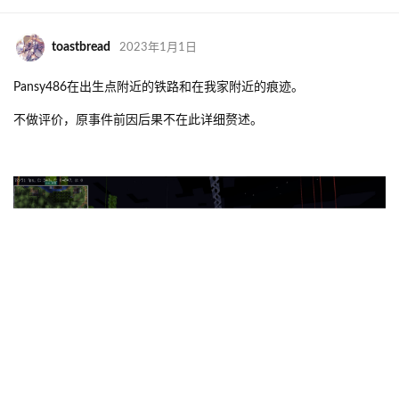
提条件是你在我这发癫吧？
再次强调上文。
yexiaosama
我说这个建筑的由来被你说“小圈子”，这是我
自己“贬的一文不值”？
当天已查。“teacon”相关在b站最高播放4万。且与mcmod相关，并
不是建筑项目。高播放视频由tis以及xekr两个mc大up贡献。
也就是
说热度与你的建筑无关。
要不你再问问大伙知不知道你这玩意
yexiaosama
在别人看不见的地方叫，生怕人不知道呢？
意义不明
yexiaosama
不管怎么样，吐司你是否应该对你说的话负
责？你是否有冒犯到了很多毛线的玩家？你这次以打地图炮的
理由恶心到了我，楼里也有很多受害者，你是不是应该有所表
示并道歉？