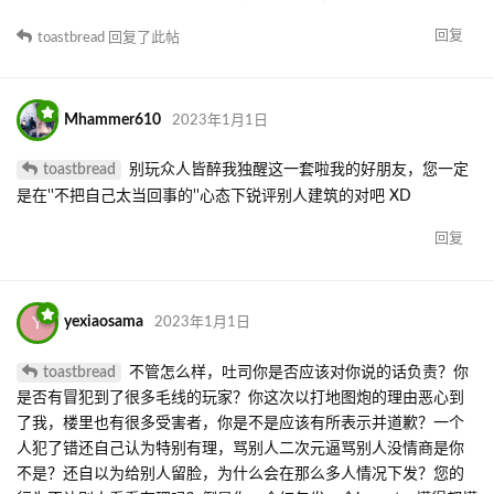
Pansy486
2023年1月1日
被这位艺术家大姥爷恶心得直接退坑的，典中典之上线指点江山阴
阳怪气，典中典中典之我虽然不玩了但就是要说你，典典典典之三
句不离自己是老玩家资格大XDDD
回复
toastbread
2023年1月1日
我就觉得挺无聊的。事情过去得有十天了，我就不明白你为什么还
要惦记着这么屁大点个事。
你这么做能对我造成实际影响吗？不能。你莫不如私下多找找对我
有意见的人收集下我的黑料，哪怕你咬文嚼字一下论述我是不是违
反社区规定了，我也觉得你努力了。
你这么做能让你的建筑得到关注吗？同样不能。现在无关人士只觉