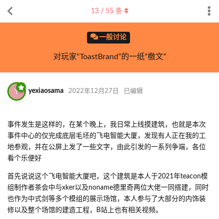
13
/
55
条
一般讨论
对玩家“ToastBrand”的一纸“檄文”
Y
yexiaosama
2022年12月27日
已编辑