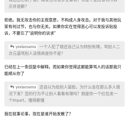
的建筑是环绕聚落的黑色铁路。
我们聚落确实有很多建筑做的不够好看，毕竟大家现实生活中都有
很多事，平时都没多少时间玩游戏，所以都是上线摸个小建筑聊聊
天。
我们聚落也并没有很多具体的规划，大多都是想起要建什么就建什
么，找个空地填空，建的东西也有copy，也有原创。但是每次有人
要做建筑都会有很多聚落的朋友一起来帮忙，就算建筑不太好看我
们都乐在其中。说到底玩游戏就是为了放松，不管玩的好不好，和
朋友一起玩才是最重要的。
如果你觉得我们聚落的建筑有什么不好，欢迎向我们提出批评指
正，如果是有用的建议我们也会接受和改正。但是希望你在评价别
人建筑时不要在公共场合评价，就算我们知道自己的建筑水平不
够，听到别人在公共场合说自己的缺点也会不舒服。如果对我们聚
落有什么建议，欢迎和我私聊，我会向聚落其他人反映我们聚落的
不足。
回复
toastbread
回复了此帖