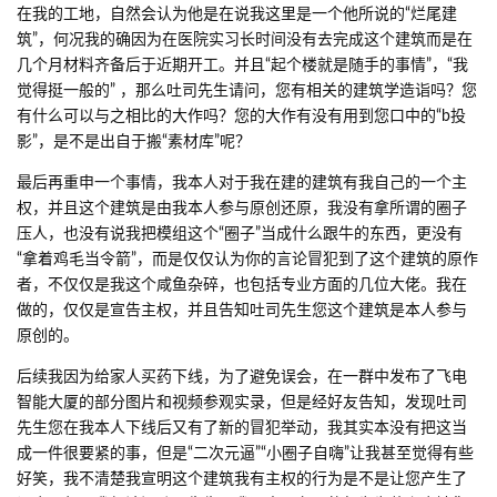
其次，各位应该都知道xekr这个up主，很多人应该都在使用他的资
源包和材质，但是他本人实际上是专门学习建筑学相关专业的，他
建造的建筑，被人看不起我个人是觉得很匪夷所思的。并且“一届不
如一届”“就这玩意儿”我认为这是对于我，对于我们当时很多人付诸
心血的作品的一个侮辱，更何况直接否认我参与的建筑我本人没有
主权，甚至说“不是我自己做的”，那请问吐司先生，合作的项目难道
就只能署名一个人的名字，其他人都要放弃已经取得的成果吗？
再往后，吐司先生又提到毛线“人均烂尾”，由于我只看到了吐司先生
在我的工地，自然会认为他是在说我这里是一个他所说的“烂尾建
筑”，何况我的确因为在医院实习长时间没有去完成这个建筑而是在
几个月材料齐备后于近期开工。并且“起个楼就是随手的事情”，“我
觉得挺一般的” ，那么吐司先生请问，您有相关的建筑学造诣吗？您
有什么可以与之相比的大作吗？您的大作有没有用到您口中的“b投
影”，是不是出自于搬“素材库”呢？
最后再重申一个事情，我本人对于我在建的建筑有我自己的一个主
权，并且这个建筑是由我本人参与原创还原，我没有拿所谓的圈子
压人，也没有说我把模组这个“圈子”当成什么跟牛的东西，更没有