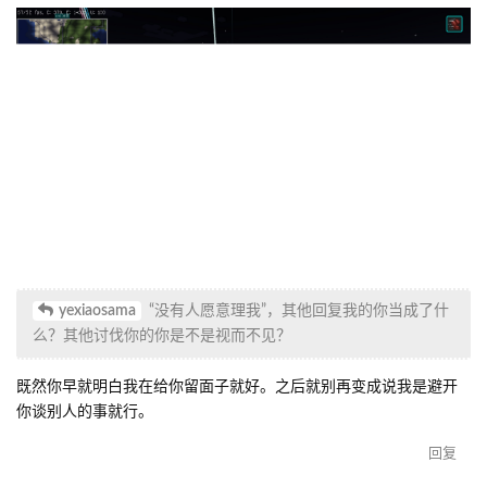
拒绝。我无攻击你的主观意愿，不构成人身攻击。对于我与其他玩
家有何过节，也与你无关。如果你实在觉得恶心可以发投诉贴投
诉，不要忘了“说明你的诉求”
yexiaosama
一个人犯了错还自己认为特别有理，骂别人二
次元逼骂别人没情商是你不是？
已经在上一条回复中解释。而如果你觉得这都能算骂人的话那我只
能顺从你了
yexiaosama
还自以为给别人留脸，为什么会在那么多人情
况下发？您的行为不让别人看看有理吗？倒是你一个红包发一
个impart，懂得都懂
我在就事论事，现在是谁开始发散了？
我有错自有人会惩罚我，有什么意见就去举报。不要在公共场合散
发你的怨气。