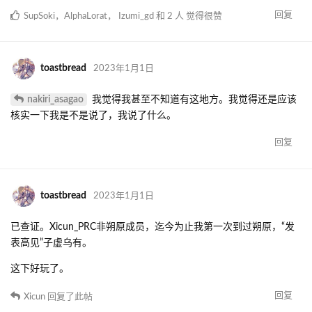
里服里挑事并且发这个帖子能有什么用
yexiaosama
你对我的建筑没有意见为什么要在我的工地上
大放厥词？
我从一开始就不是没说我只是路过吧？
不要太把自己当回事
yexiaosama
楼里不是没有人因为你的举动直接退坑，你就
拿出来这态度对被你冒犯过的人？
1.不要试图和我玩道德绑架
2.
toastbread
以及，对回复，朔原是哪？
以及，对回复，要不我把横在出生点外面那个搞笑无用铁路还
有把我家门口当试验场的co记录掏出来？
yexiaosama
特别乐的是，你强调的“我把自己当回事”，前