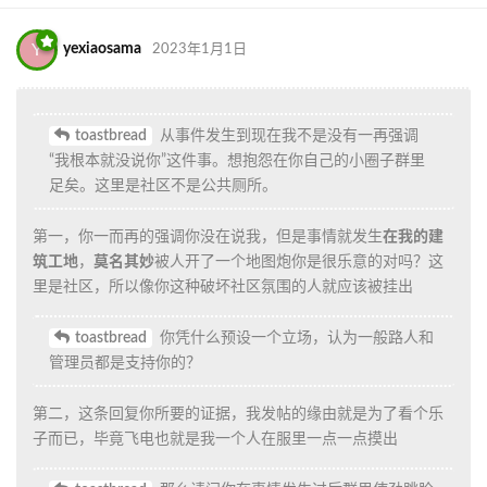
回复
yexiaosama
和
Komeiji_Teriri
回复了此帖
Fangc
2023年1月1日
路人，建筑玩家，我觉得朔原做的建筑挺好的。
维护社区环境人人有责，人际交往不要基于有罪推定的立场去进行
交流；
所谓“锐评”是把双刃剑，确实可以活跃社区气氛但多少会对当事人造
成伤害；
成年人有时候感到不快并不会表达出来，但不代表我们对自己的言
行不需要加以斟酌。
新的一年来了，祝愿大家万事无阻，化戾为谐，彼此考虑，相互欣
赏。
回复
SupSoki
，
AlphaLorat
，
Izumi_gd
和
2
人
觉得很赞