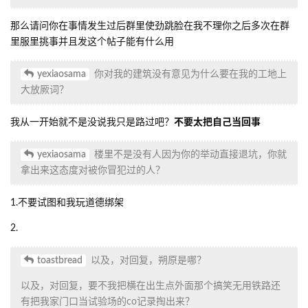
回复
toastbread
回复了此帖
Y
yexiaosama
2023年1月1日
phoenixlzx
看样子这个帖一开始还真是发对地方了，在别人的
建筑前口无遮拦还没有一点自己做错了的觉悟，亏我一开始还不知
道这位有这么多的丰功伟绩，真是可惜了，投诉晚了。
回复
toastbread
2023年1月1日
所以自始至终就都没人愿意理你啊。我也只是实在看不下去你在这
丢人现眼了。
说了这么多都是为你好，你还不明白吗？
回复
yexiaosama
回复了此帖