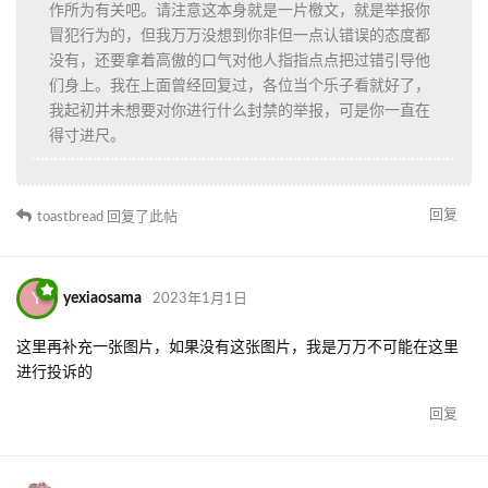
yexiaosama
“没有人愿意理我”，其他回复我的你当成了什
么？其他讨伐你的你是不是视而不见？
既然你早就明白我在给你留面子就好。之后就别再变成说我是避开
你谈别人的事就行。
回复
Y
yexiaosama
2023年1月1日
toastbread
从事件发生到现在我不是没有一再强调
“我根本就没说你”这件事。想抱怨在你自己的小圈子群里
足矣。这里是社区不是公共厕所。
第一，你一而再的强调你没在说我，但是事情就发生
在我的建
筑工地
，
莫名其妙
被人开了一个地图炮你是很乐意的对吗？这
里是社区，所以像你这种破坏社区氛围的人就应该被挂出