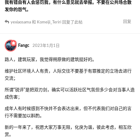
toastbread
2023年1月1日
yexiaosama
充当那个恶人？我只知道你在刚上线就跑到我
的工地上面来大放厥词，我不用管你有没有地图炮别人，你在
我的地方上面说出来的话，我还不能抱怨了？
从事件发生到现在我不是没有一再强调“我根本就没说你”这件事。想
抱怨在你自己的小圈子群里足矣。
这里是社区不是公共厕所。
yexiaosama
是你一直在发散一直在把话题往我这引，怎么
你在各个群都被唾弃还用每个人挨个说？
请拿出证据。
yexiaosama
我就想知道你阴阳这些能有什么用？是能把鸽
子都拉回来，还是把坑都填上？
那么请问你在事情发生过后群里使劲跳脸在我不理你之后多次在群