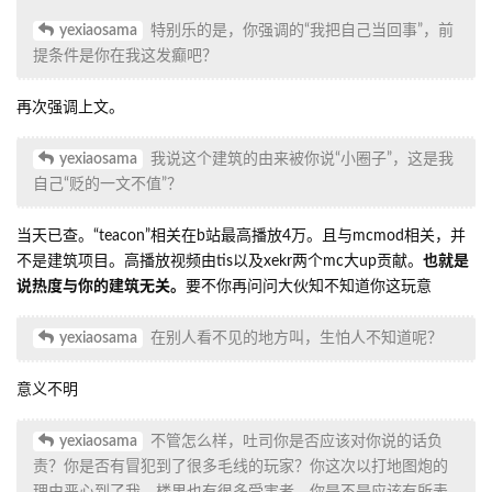
Y
yexiaosama
2023年1月1日
toastbread
您为我好？那么一开始大发厥词的是谁呢？口出恶
言背后捅刀的是谁呢？不要认为你觉得的事就是公理就是不可违背
的事情行吗？第一次见到这么自以为是的人，乐。“没有人愿意理
我”，其他回复我的你当成了什么？其他讨伐你的你是不是视而不
见？你觉得丢人现眼，别人大多都能从这更加知道你是什么样的
人。
回复
toastbread
回复了此帖
nakiri_asagao
2023年1月1日
toastbread
以及，对回复，朔原是哪？
朔原是地狱交通E线-290格处，靠近雪落与兰凯的哪个聚落，标志性