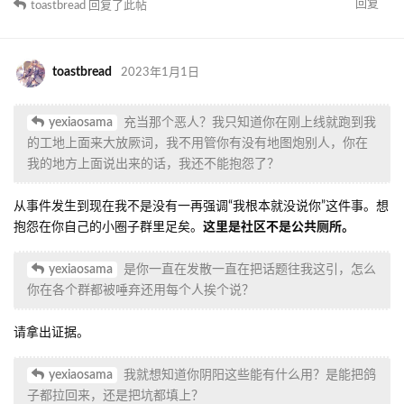
Mhammer610
2023年1月1日
toastbread
别玩众人皆醉我独醒这一套啦我的好朋友，您一定
是在''不把自己太当回事的''心态下锐评别人建筑的对吧 XD
回复
Y
yexiaosama
2023年1月1日
toastbread
不管怎么样，吐司你是否应该对你说的话负责？你
是否有冒犯到了很多毛线的玩家？你这次以打地图炮的理由恶心到
了我，楼里也有很多受害者，你是不是应该有所表示并道歉？一个
人犯了错还自己认为特别有理，骂别人二次元逼骂别人没情商是你
不是？还自以为给别人留脸，为什么会在那么多人情况下发？您的
行为不让别人看看有理吗？倒是你一个红包发一个impart，懂得都懂