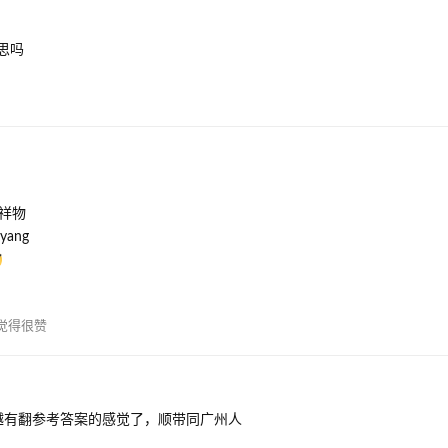
思吗
祥物
ang
觉得很赞
越有翻参考答案的感觉了，顺带同广州人