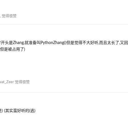
人
觉得很赞
开头是Zhang,就准备叫PythonZhang()但是觉得不大好听,而且太长了,
a,但是被占用了)
wat_Zeer
觉得很赞
 (其实蛮好听的(逃)