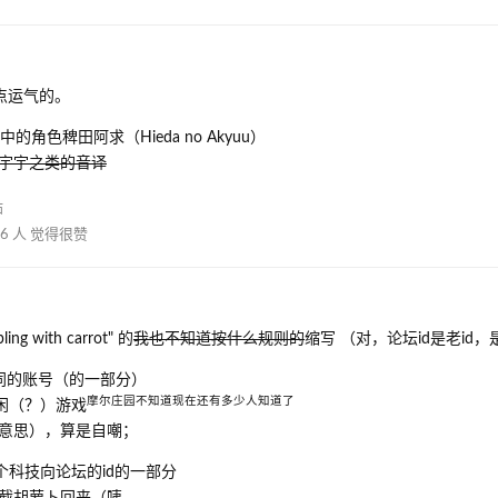
一点运气的。
t”中的角色稗田阿求（Hieda no Akyuu）
宇宇之类的音译
帖
6
人
觉得很赞
ling with carrot" 的
我也不知道按什么规则的
缩写 （对，论坛id是老id
同的账号（的一部分）
摩尔庄园不知道现在还有多少人知道了
闲（？）游戏
意思），算是自嘲；
个科技向论坛的id的一部分
截胡萝卜回来（咦