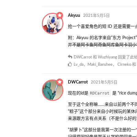
Akyuu
2021年5月5日
抢一个喜爱角色的短 ID 还是需要
附：Akyuu 的名字来自“东方 Projec
并不是阿卡鱼阿奇鱼阿库鱼阿卡羽小
DWCarrot
和
Wuzhiyang
回复了此
Lv_da
，
Maki_Banshee
，
Cirneko
和
DWCarrot
2021年5月5日
RDCarrot
现在的id是
是 "rice dump
至于这个全称嘛……来自以前两个不
“粽子”这个部分来自小时候玩的某休
来源跟方言有点关系（不是什么好的
“胡萝卜”这部分是我第一次注册的一
记得原因好像是那天从学校带回来一