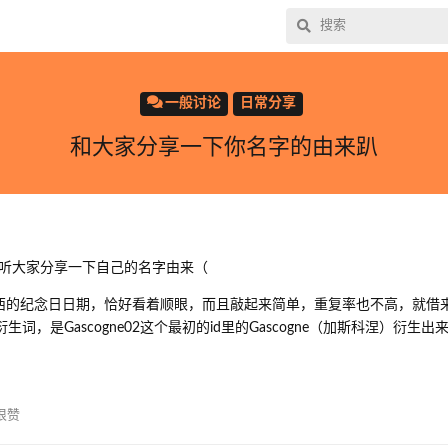
一般讨论
日常分享
和大家分享一下你名字的由来趴
听大家分享一下自己的名字由来（
的东西的纪念日日期，恰好看着顺眼，而且敲起来简单，重复率也不高，就借
词，是Gascogne02这个最初的id里的Gascogne（加斯科涅）衍生出
很赞