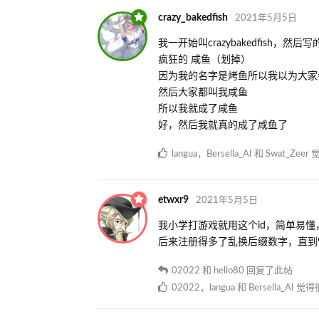
crazy_bakedfish
2021年5月5日
我一开始叫crazybakedfish，然后写
疯狂的 咸鱼（划掉）
因为我的名字是烤鱼所以我以为大家
然后大家都叫我咸鱼
所以我就成了咸鱼
好，然后我就真的成了咸鱼了
langua
，
Bersella_AI
和
Swat_Zeer
觉
etwxr9
2021年5月5日
我小学打游戏就用这个id，简单易懂
后来注册得多了乱换后缀数字，直到
02022
和
hello80
回复了此帖
02022
，
langua
和
Bersella_AI
觉得