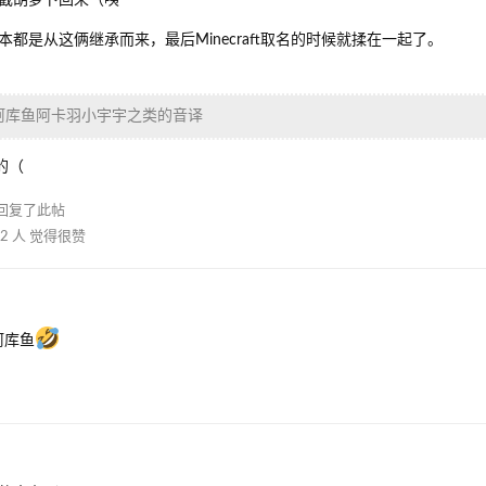
都是从这俩继承而来，最后Minecraft取名的时候就揉在一起了。
阿库鱼阿卡羽小宇宇之类的音译
的（
回复了此帖
2
人
觉得很赞
阿库鱼