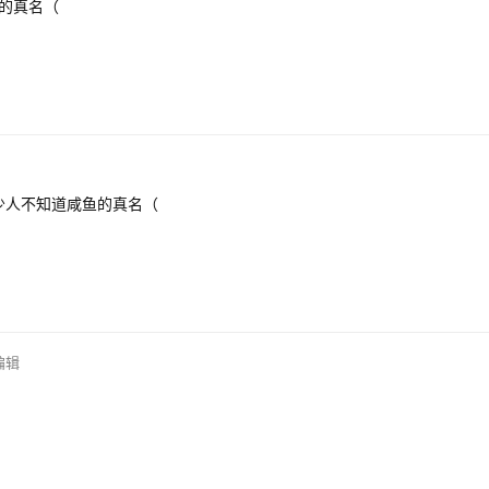
的真名（
少人不知道咸鱼的真名（
编辑