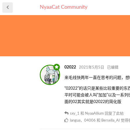
NyaaCat Community
02022
2021年5月5日
已编辑
来毛线快两年一直在思考的问题，想
“02022”的话只是某些比较重要
平时可能会被人叫“加加”以及一系列衍生
面的02其实就是02022的简化版
sxy_1
和
NyaaAllium
回复了此帖
langua
，
04006
和
Bersella_AI
觉得