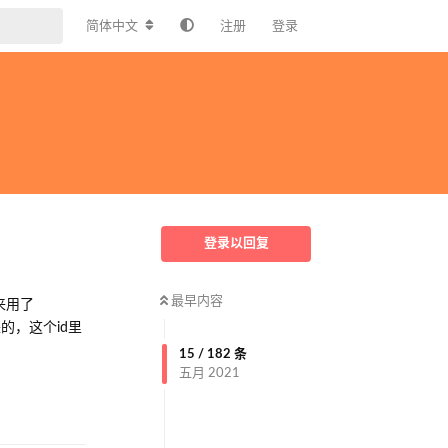
简体中文
注册
登录
登录以回复
最早内容
来用了
来的，这个id里
15
/
182
条
五月 2021
回复
5