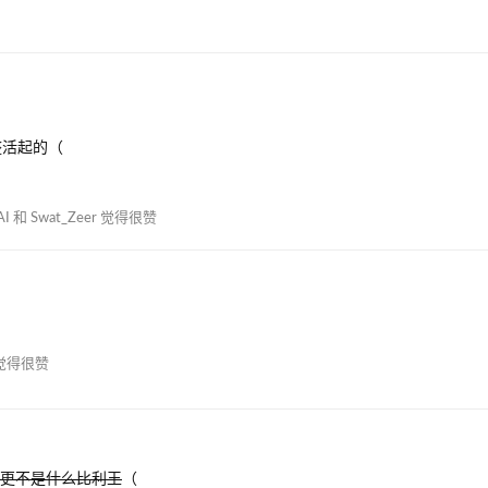
整活起的（
AI
和
Swat_Zeer
觉得很赞
觉得很赞
是王，更不是什么比利王
（