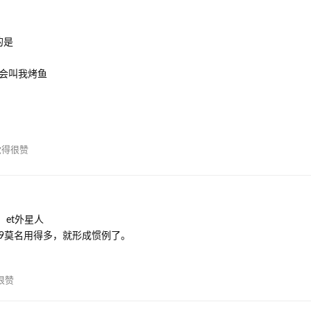
的是
会叫我烤鱼
得很赞
，et外星人
9莫名用得多，就形成惯例了。
很赞