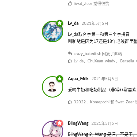
Swat_Zeer
觉得很赞
Lv_da
2021年5月5日
Lv_da取名字第一和第三个字拼音
叫驴哒是因为17还是18年毛线群里
crazy_bakedfish
回复了此帖
Lv_da
，
ChuXuan_windy
，
Bersella_
Aqua_Milk
2021年5月5日
爱喝牛奶和吃奶制品（非常非常喜欢
02022
，
Komepochi
和
Swat_Zeer
BlingWang
2021年5月5日
BlingWang 的 Wang 是汪，不