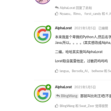
AlphaLorat
回复了此帖
Nyaasu
，
Rimo
，
forst_candy
和
4
AlphaLorat
2021年5月5日
已编辑
本来我是个卑微的Python人,然后名字
Java,所以。。。。(其实想改成Alph
二编，哈哈其实我叫AlphaLorat
Lorat取自氯雷他定，过敏药呜呜呜
langua
，
Bersella_AI
，
bellwow
和
S
AlphaLorat
2021年5月5日
BlingWang
那就叫比利王吧(不是)
BlingWang
和
Swat_Zeer
觉得很赞