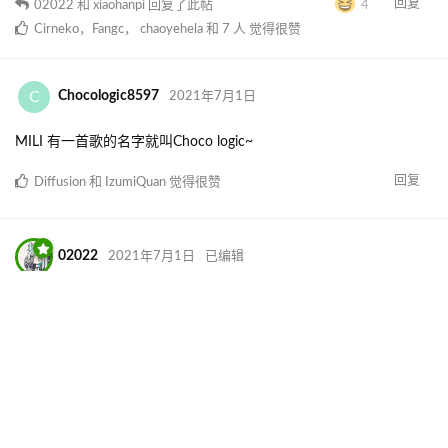
回复
02022
和
xiaohanpi
回复了此帖
4
Cirneko
，
Fangc
，
chaoyehela
和
7
人
觉得很赞
C
Chocologic8597
2021年7月1日
MILI 有一首歌的名字就叫Choco logic~
回复
Diffusion
和
IzumiQuan
觉得很赞
02022
2021年7月1日
已编辑
KagurazakaKano
意外的很有来头呢......
我一直以为神楽坂这个名字只是某个我不认识的二次元人物（
顺带一提我是读le的（小声