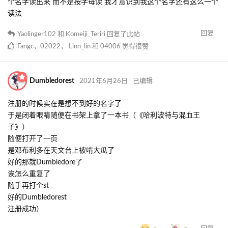
个名字读出来 而不是按字母读 我才意识到我这个名字还有这么一个
读法
回复
Yaolinger102
和
Komeiji_Teriri
回复了此帖
Fangc
，
02022
，
Linn_lin
和
04006
觉得很赞
Dumbledorest
2021年6月26日
已编辑
注册的时候实在是想不到好的名字了
于是闭着眼睛随便在书架上拿了一本书（《哈利波特与混血王
子》）
随便打开了一页
是邓布利多在天文台上被啃大瓜了
好的那就Dumbledore了
诶怎么重复了
随手再打个st
好的Dumbledorest
注册成功）