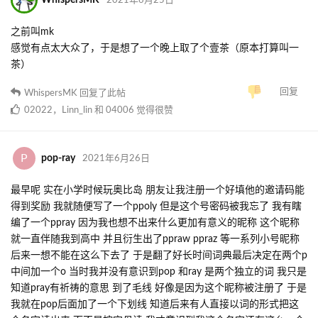
2021年6月25日
之前叫mk
感觉有点太大众了，于是想了一个晚上取了个壹茶（原本打算叫一
茶）
回复
WhispersMK
回复了此帖
02022
，
Linn_lin
和
04006
觉得很赞
P
pop-ray
2021年6月26日
最早呢 实在小学时候玩奥比岛 朋友让我注册一个好填他的邀请码能
得到奖励 我就随便写了一个ppoly 但是这个号密码被我忘了 我有瞎
编了一个ppray 因为我也想不出来什么更加有意义的昵称 这个昵称
就一直伴随我到高中 并且衍生出了ppraw ppraz 等一系列小号昵称
后来一想不能在这么下去了 于是翻了好长时间词典最后决定在两个p
中间加一个o 当时我并没有意识到pop 和ray 是两个独立的词 我只是
知道pray有祈祷的意思 到了毛线 好像是因为这个昵称被注册了 于是
我就在pop后面加了一个下划线 知道后来有人直接以词的形式把这