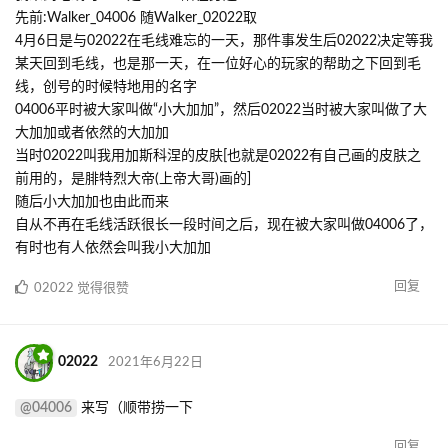
先前:Walker_04006 随Walker_02022取
4月6日是与02022在毛线难忘的一天，那件事发生后02022决定等我
某天回到毛线，也是那一天，在一位好心的玩家的帮助之下回到毛
线，创号的时候特地用的名字
04006平时被大家叫做“小大加加”，然后02022当时被大家叫做了大
大加加或者依然的大加加
当时02022叫我用加斯科涅的皮肤[也就是02022有自己画的皮肤之
前用的，是腓特烈大帝(上帝大哥)画的]
随后小大加加也由此而来
自从不再在毛线活跃很长一段时间之后，现在被大家叫做04006了，
有时也有人依然会叫我小大加加
回复
02022
觉得很赞
02022
2021年6月22日
@04006
来写（顺带捞一下
回复