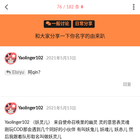
76
/
182
条
一般讨论
日常分享
和大家分享一下你名字的由来趴
Yaolinger102
2021年5月13日
EIsryu
阿qin？
回复
Yaolinger102
2021年5月13日
Yaolinger102 （妖灵儿） 来自使命召唤里的幽灵 灵的意思表灵魂
刚玩COD那会遇到几个同好的小伙伴 有叫妖鬼儿 妖魂儿 妖赤儿 然
后我跟着队形取名叫做妖灵儿