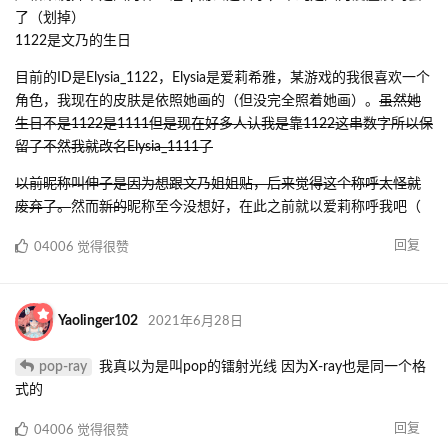
了（划掉）
1122是文乃的生日
目前的ID是Elysia_1122，Elysia是爱莉希雅，某游戏的我很喜欢一个
角色，我现在的皮肤是依照她画的（但没完全照着她画）。
虽然她
生日不是1122是1111但是现在好多人认我是靠1122这串数字所以保
留了不然我就改名Elysia_1111了
以前昵称叫伸子是因为想跟文乃姐姐贴，后来觉得这个称呼太怪就
废弃了。
然而
新的
昵称至今没想好，在此之前就以爱莉称呼我吧（
回复
04006
觉得很赞
Yaolinger102
2021年6月28日
pop-ray
我真以为是叫pop的镭射光线 因为X-ray也是同一个格
式的
回复
04006
觉得很赞