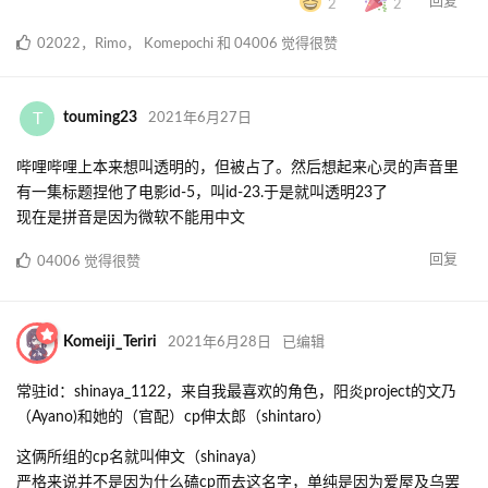
回复
2
2
02022
，
Rimo
，
Komepochi
和
04006
觉得很赞
T
touming23
2021年6月27日
哔哩哔哩上本来想叫透明的，但被占了。然后想起来心灵的声音里
有一集标题捏他了电影id-5，叫id-23.于是就叫透明23了
现在是拼音是因为微软不能用中文
回复
04006
觉得很赞
Komeiji_Teriri
2021年6月28日
已编辑
常驻id：shinaya_1122，来自我最喜欢的角色，阳炎project的文乃
（Ayano)和她的（官配）cp伸太郎（shintaro）
这俩所组的cp名就叫伸文（shinaya）
严格来说并不是因为什么磕cp而去这名字，单纯是因为爱屋及乌罢