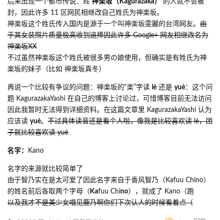
后来出现一个都市传说：姓
神楽坂（Kagurazaka）
的人就不会被
封，因此许多 11 区网民相继改自己姓氏为神楽坂。
神楽坂这个姓氏传入国内是源于一个叫神楽坂雯麗的台湾网友。
由
于其女装照片质量极高收到追捧因此许多 Google+ 网友相继改名为
神楽坂XX
不过虽然神楽坂这个姓氏被很多男の娘使用，但确实是有姓氏为神
楽坂的妹子（比如 神楽坂真冬）
再说一个比较有争议的问题：神楽坂的“楽”字读
lè
还是
yuè
：这个问
题 KagurazakaYashi 在自己的博客上讨论过，可惜博客目前无法访问
因此我暂时无法得到详细资料。在这篇文章里 KagurazakaYashi 认为
应该读
yuè
。
不过具体读音还是看个人啦，像我是比较喜欢读 lè，团
子就比较喜欢读 yuè
名字：
Kano
名字的来源就比较简单了
由于智乃实在是太可爱了因此名字来自于香风智乃（Kafuu Chino）
的姓名前后各取两个字母（
Ka
fuu Chi
no
），就成了 Kano（跑
以及我才不是美少女唱见鹿乃啊你们下次认人的时候看着点（