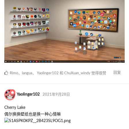
啥时候出野炊2吖(￣﹃￣)
回复
ohwind
回复了此帖
Rimo
，
Entor_DAZE
，
langua
和
2
人
觉得很赞
Entor_DAZE
2021年9月28日
已编辑