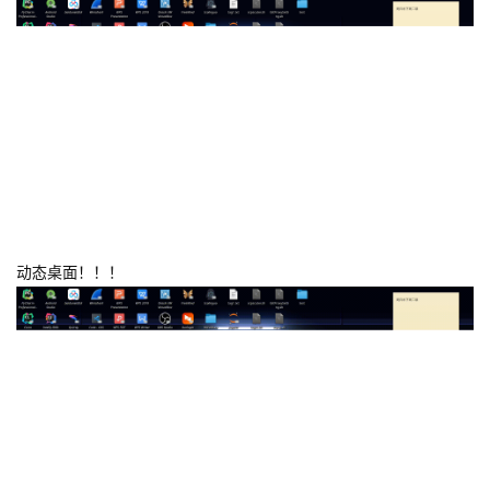
//您完全不工作是么.jpg
//安洁莉娜赛高！
回复
2
lbpc2332
，
NyaaAllium
，
ChuXuan_windy
和
AlphaLorat
觉得很赞
ChuXuan_windy
2021年9月28日
已编辑