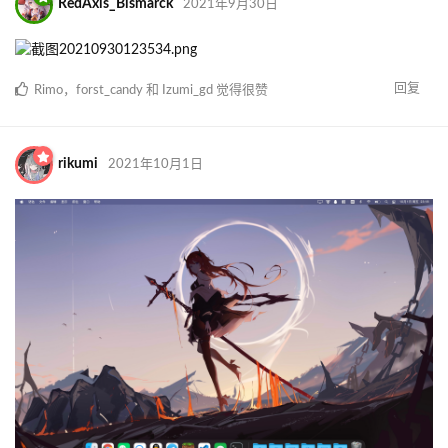
回复
Fangc
，
wyy_233_
，
Rimo
和
2
人
觉得很赞
KomeijiIkari
2021年9月30日
只会更乱（）
回复
Entor_DAZE
觉得很赞
forst_candy
2021年9月30日
雷诺游骑兵的旗舰——休伯利安号
回复
Entor_DAZE
觉得很赞