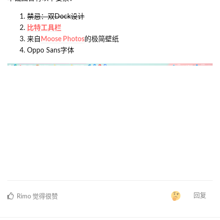
ke-ta的插画（）
PID:68375845
回复
Lv_da
2021年10月4日
已编辑
Lv_da
时隔一年半
顺便从win10进化成win11
回复
Aqua_Ruler
和
Lv_da
回复了此帖
Lv_da
，
Aqua_Ruler
和
AlphaLorat
觉得很赞
Aqua_Ruler
2021年10月5日
Lv_da
草，同款