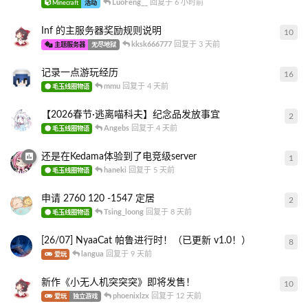
LuoFeng__
回复于
6 小时前
Minecraft
活动
Inf 的主服务器奖励规则说明
10
10
kksk666777
回复于
3 天前
主题服务器
无尽地狱
记录一点游玩经历
16
16
mmu
回复于
4 天前
毛玉线圈物语
【2026春节·逃离喵科夫】纪念品发放事宜
2
2
条
Angebs
回复于
4 天前
毛玉线圈物语
还是在Kedama体验到了电竞级server
1
1
条
haneki
回复于
5 天前
毛玉线圈物语
申请 2760 120 -1547 定居
2
2
条
Tsing_loong
回复于
8 天前
毛玉线圈物语
[26/07] NyaaCat 帕鲁进行时！（已更新 v1.0！）
8
8
条
langua
回复于
9 天前
爱玩
新作《小无人机突突突》即将发售！
10
10
phoenixlzx
回复于
12 天前
爱玩
独立游戏