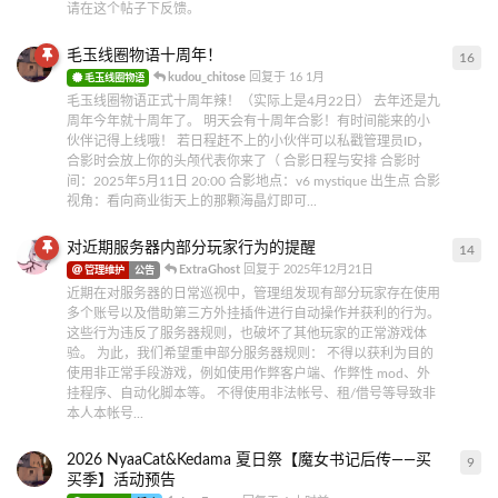
请在这个帖子下反馈。
毛玉线圈物语十周年！
16
16
kudou_chitose
回复于
16 1月
毛玉线圈物语
毛玉线圈物语正式十周年辣！（实际上是4月22日） 去年还是九
周年今年就十周年了。 明天会有十周年合影！有时间能来的小
伙伴记得上线哦！ 若日程赶不上的小伙伴可以私戳管理员ID，
合影时会放上你的头颅代表你来了（ 合影日程与安排 合影时
间：2025年5月11日 20:00 合影地点：v6 mystique 出生点 合影
视角：看向商业街天上的那颗海晶灯即可...
对近期服务器内部分玩家行为的提醒
14
14
ExtraGhost
回复于
2025年12月21日
管理维护
公告
近期在对服务器的日常巡视中，管理组发现有部分玩家存在使用
多个账号以及借助第三方外挂插件进行自动操作并获利的行为。
这些行为违反了服务器规则，也破坏了其他玩家的正常游戏体
验。 为此，我们希望重申部分服务器规则： 不得以获利为目的
使用非正常手段游戏，例如使用作弊客户端、作弊性 mod、外
挂程序、自动化脚本等。 不得使用非法帐号、租/借号等导致非
本人本帐号...
2026 NyaaCat&Kedama 夏日祭【魔女书记后传——买
9
9
条
买季】活动预告