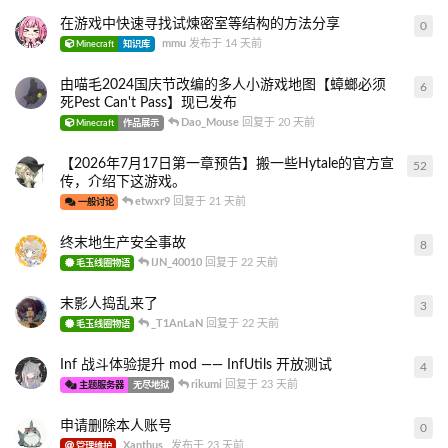
在游戏中快速寻找试煉密室等结构的方法分享
0
0
条
mmu
发布于
14 天前
Minecraft
知识库
由喵毛2024国庆节改编的多人小游戏地图【蟑螂必须
6
6
条
死Pest Can't Pass】现已发布
Dao_Mouse
回复于
20 天前
Minecraft
作品展示
【2026年7月17日第一章预告】搬一些Hytale的官方宣
52
52
传，介绍下这游戏。
etwxr9
回复于
21 天前
一般讨论
终末地生产安全事故
8
8
条
IJN_40010
回复于
22 天前
毛玉线圈物语
末影人捣乱来了
3
3
条
_T1AnLaN
回复于
22 天前
毛玉线圈物语
Inf 战斗体验提升 mod —— InfUtils 开放测试
4
4
条
rikumi
回复于
23 天前
主题服务器
无尽地狱
申请删除本人账号
0
0
条
Xanthus_
发布于
23 天前
管理维护