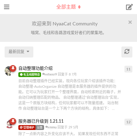
全部主题
欢迎来到 NyaaCat Community
喵窝、毛线和各路游戏爱好者们的聚集地。
最新回复
自动整理功能介绍
11
11
etwxr9
回复于
8 7月
毛玉线圈物语
目前自动整理插件已经实装，现向各位玩家介绍该插件功能：
自动整理-AutoOrganize 自动整理是本服务器的插件提供的功
能。它可以为玩家打开一个整理界面，自动检索附近的箱子，并
自动归纳整理匹配的物品。 自动整理通过“自动整理站台”实现，
这是一个原版方块结构，任何玩家都可以不限量搭建。 站台制
作 自动整理站台是一个上下两个方块的结构，具体如下： ...
服务器已升级到 1.21.11
12
12
mmu
回复于
29 5月
管理维护
公告
除了一点新内容之外变化应该不大。 如果发现任何东西不正常