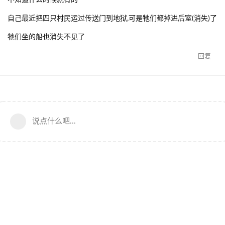
不知道什么时候就有的
自己最近把四只村民运过传送门到地狱,可是牠们都掉进后室(消失)了
牠们坐的船也消失不见了
回复
说点什么吧...