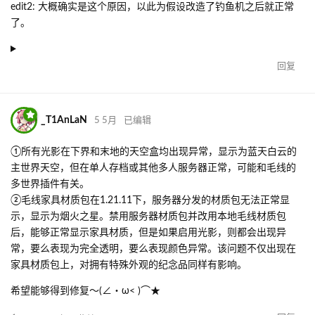
edit2: 大概确实是这个原因，以此为假设改造了钓鱼机之后就正常
了。
回复
_T1AnLaN
5 5月
已编辑
①所有光影在下界和末地的天空盒均出现异常，显示为蓝天白云的
主世界天空，但在单人存档或其他多人服务器正常，可能和毛线的
多世界插件有关。
②毛线家具材质包在1.21.11下，服务器分发的材质包无法正常显
示，显示为烟火之星。禁用服务器材质包并改用本地毛线材质包
后，能够正常显示家具材质，但是如果启用光影，则都会出现异
常，要么表现为完全透明，要么表现颜色异常。该问题不仅出现在
家具材质包上，对拥有特殊外观的纪念品同样有影响。
希望能够得到修复～(∠・ω< )⌒★