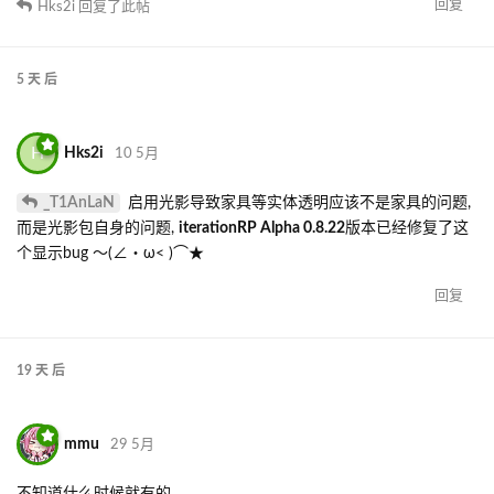
回复
Hks2i
回复了此帖
5 天
后
H
Hks2i
10 5月
_T1AnLaN
启用光影导致家具等实体透明应该不是家具的问题,
而是光影包自身的问题,
iterationRP Alpha 0.8.22
版本已经修复了这
个显示bug ～(∠・ω< )⌒★
回复
19 天
后
mmu
29 5月