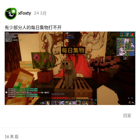
xFoxty
24 3月
有少部分人的每日集物打不开
回复
16 天
后