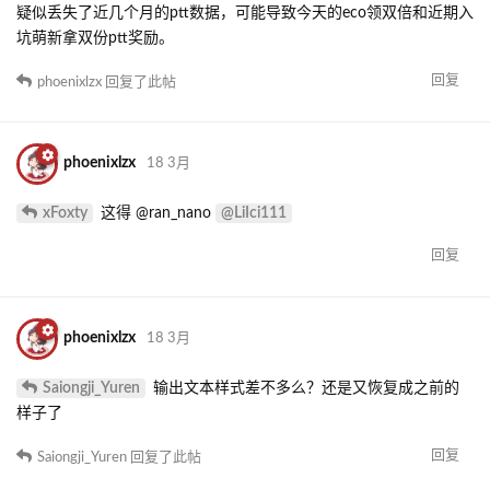
疑似丢失了近几个月的ptt数据，可能导致今天的eco领双倍和近期入
坑萌新拿双份ptt奖励。
回复
phoenixlzx
回复了此帖
phoenixlzx
18 3月
xFoxty
@LiIci111
这得 @ran_nano
回复
phoenixlzx
18 3月
Saiongji_Yuren
输出文本样式差不多么？还是又恢复成之前的
样子了
回复
Saiongji_Yuren
回复了此帖