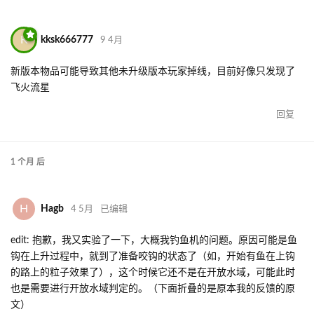
K
kksk666777
9 4月
新版本物品可能导致其他未升级版本玩家掉线，目前好像只发现了
飞火流星
回复
1 个月
后
H
Hagb
4 5月
已编辑
edit: 抱歉，我又实验了一下，大概我钓鱼机的问题。原因可能是鱼
钩在上升过程中，就到了准备咬钩的状态了（如，开始有鱼在上钩
的路上的粒子效果了），这个时候它还不是在开放水域，可能此时
也是需要进行开放水域判定的。（下面折叠的是原本我的反馈的原
文）