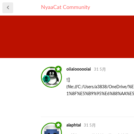
NyaaCat Community
oiiaioooooiai
31 5月
![]
(file:///C:/Users/a3838/One
1%8F%E5%B9%95%E6%88%AA%E
alaphtal
31 5月