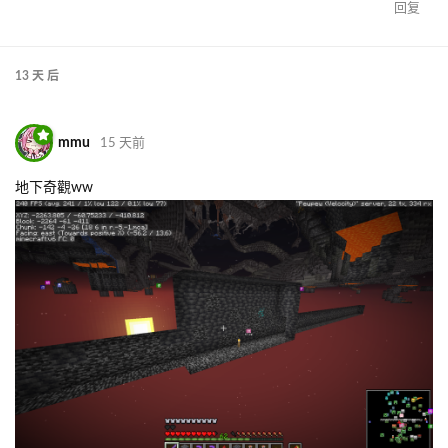
回复
13 天
后
mmu
15 天前
地下奇觀ww