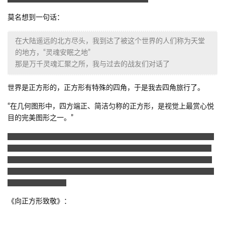
莫名想到一句话：
在大陆遥远的北方尽头，我到达了被这个世界的人们称为天堂
的地方，“灵魂安眠之地”
那是万千灵魂汇聚之所，我与过去的战友们对话了
世界是正方形的，正方形有特殊的四角，于是我去四角旅行了。
“在几何图形中，四方端正、简洁匀称的正方形，是视觉上最赏心悦
目的完美图形之一。”
“更耐人寻味的是，正方形的完美在数学爱好者心里还另有涵义：某
些矩形或正方形能够分割成大小不同的若干个小正方形，这就是引
人入胜的“完美正方分割”，前者得到 “完美矩形”，后者构成“完美正
方形”。许多专业人士和爱好者对此进行了深入的探索，取得了令人
瞩目的研究成果。”
《向正方形致敬》：