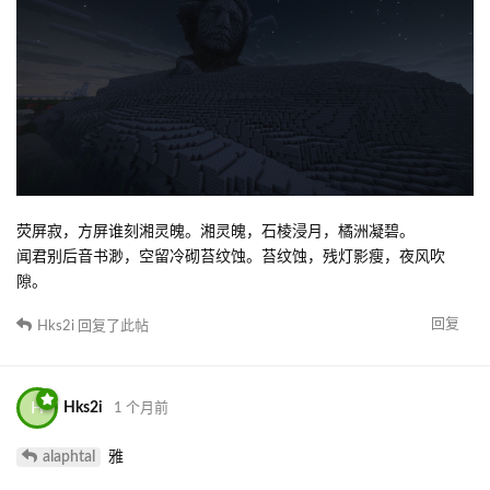
荧屏寂，方屏谁刻湘灵魄。湘灵魄，石棱浸月，橘洲凝碧。
闻君别后音书渺，空留冷砌苔纹蚀。苔纹蚀，残灯影瘦，夜风吹
隙。
回复
Hks2i
回复了此帖
H
Hks2i
1 个月前
alaphtal
雅