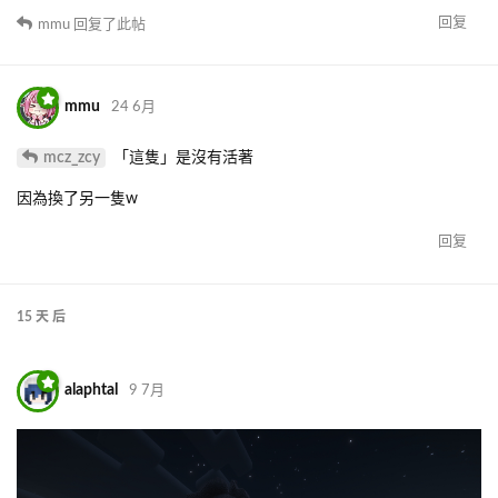
回复
mmu
回复了此帖
mmu
24 6月
mcz_zcy
「這隻」是沒有活著
因為換了另一隻w
回复
15 天
后
alaphtal
9 7月