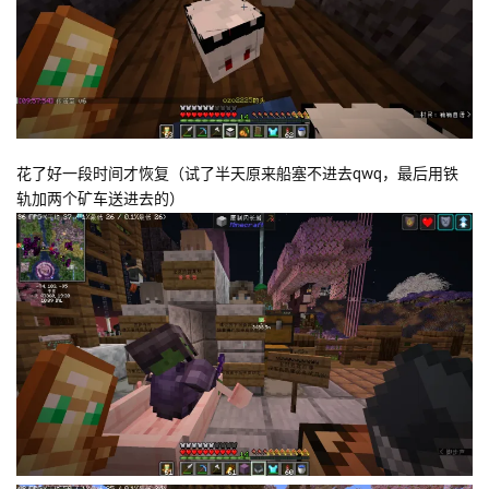
花了好一段时间才恢复（试了半天原来船塞不进去qwq，最后用铁
轨加两个矿车送进去的）