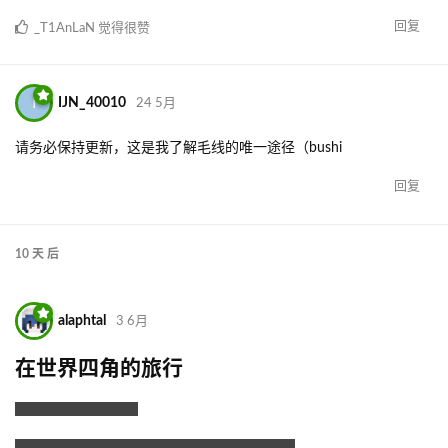
回复
_T1AnLaN
觉得很赞
I
IJN_40010
24 5月
请务必保持更新，这是我了解毛线的唯一途径（bushi
回复
10 天
后
alaphtal
3 6月
在世界四角的旅行
没错真的更新了awa
不知道会更新多久，目前图片存活时间是一年