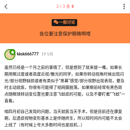
3
/
3
条
一般讨论
各位要注意保护眼睛啊喂
K
kksk666777
19 5月
虽然已经是一个月之前的事情了，但是想到了就来提一嘴，如果长
期用眼过度或者高度近视/散光的同学，如果你转动视角时候出现闪
光/部分视野缺损或者有类似于“黑幕”感觉/部分视野出现表现，要及
时主动就医，你很有可能得了视网膜脱落。如果眼前经常有黑色斑
点随眼球转动变位置也要注意飞蚊症的可能，以及不要盯着“飞蚊”一
直看。
咱四月初自己发现的问题，当天就医当天手术，但是目前还在康复
期，后遗症视物变形基本上是伴随终生，所以短时间内可能不太会
上线了（有时候上号大多数时间也是挂机…）