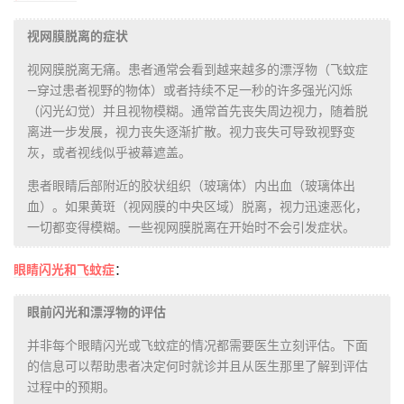
视网膜脱离的症状
视网膜脱离无痛。患者通常会看到越来越多的漂浮物（飞蚊症
—穿过患者视野的物体）或者持续不足一秒的许多强光闪烁
（闪光幻觉）并且视物模糊。通常首先丧失周边视力，随着脱
离进一步发展，视力丧失逐渐扩散。视力丧失可导致视野变
灰，或者视线似乎被幕遮盖。
患者眼睛后部附近的胶状组织（玻璃体）内出血（玻璃体出
血）。如果黄斑（视网膜的中央区域）脱离，视力迅速恶化，
一切都变得模糊。一些视网膜脱离在开始时不会引发症状。
眼睛闪光和飞蚊症
：
眼前闪光和漂浮物的评估
并非每个眼睛闪光或飞蚊症的情况都需要医生立刻评估。下面
的信息可以帮助患者决定何时就诊并且从医生那里了解到评估
过程中的预期。