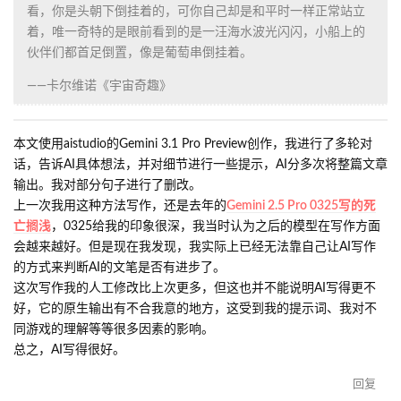
看，你是头朝下倒挂着的，可你自己却是和平时一样正常站立
着，唯一奇特的是眼前看到的是一汪海水波光闪闪，小船上的
伙伴们都首足倒置，像是葡萄串倒挂着。
——卡尔维诺《宇宙奇趣》
本文使用aistudio的Gemini 3.1 Pro Preview创作，我进行了多轮对
话，告诉AI具体想法，并对细节进行一些提示，AI分多次将整篇文章
输出。我对部分句子进行了删改。
上一次我用这种方法写作，还是去年的
Gemini 2.5 Pro 0325写的死
亡搁浅
，0325给我的印象很深，我当时认为之后的模型在写作方面
会越来越好。但是现在我发现，我实际上已经无法靠自己让AI写作
的方式来判断AI的文笔是否有进步了。
这次写作我的人工修改比上次更多，但这也并不能说明AI写得更不
好，它的原生输出有不合我意的地方，这受到我的提示词、我对不
同游戏的理解等等很多因素的影响。
总之，AI写得很好。
回复