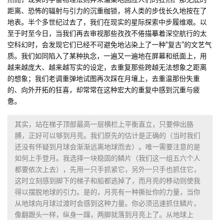
然而，现实的宇宙物理法则并未温柔地回应人们的狂热。那无底的
距离、恐怖的辐射与引力的沉重枷锁，将人类的步伐长久地按在了
地表。半个多世纪过去了，我们在现实的星际探索中步履维艰。以
至于时至今日，当我们再去审视那些孜孜不倦描摹着深空航行的太
空科幻时，会发现它们已经不可避免地沾染上了一种“复古”的文艺气
质。我们如同陷入了某种执念，一遍又一遍地在屏幕和纸面上，用
越来越庞大、越来越写实的设定，去重复那些跨越无法想象之距离
的想象；我们老调重弹地试图再次踩在月壤上，去重温那份失重
的、向外开拓的狂喜，却常常在这种宏大的重复中感到沉重与疲
惫。
其实，站在梯子顶部最高一层横栏上平衡直立，只要伸出胳
膊，正好可以够到月亮。我们原先的估计是正确的（当时我们
还没有怀疑到月球会渐渐远离地球而去）。唯一需要注意的是
如何上手登月。我选择一块稳固的鳞片（我们这一组五六个人
都要依次上去），先用一只手抓紧它，另外一只手也抓住它，
这时立刻感到脚下的梯子和船都逃掉了，而月亮的移动则使我
得以摆脱地球的引力。是的，月亮有一种撕扯你的力量，当你
从地球向月球过渡时会感到这种力量。你必须迅速抓住鳞片，
像翻跟头一样，纵身一蹿，两脚就落到月亮上了。从地球上