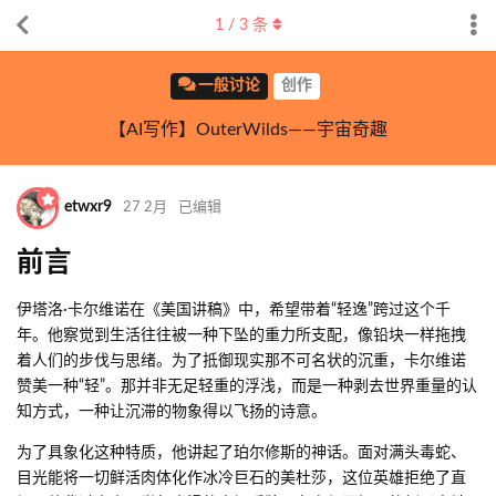
1
/
3
条
一般讨论
创作
【AI写作】OuterWilds——宇宙奇趣
etwxr9
27 2月
已编辑
前言
伊塔洛·卡尔维诺在《美国讲稿》中，希望带着“轻逸”跨过这个千
年。他察觉到生活往往被一种下坠的重力所支配，像铅块一样拖拽
着人们的步伐与思绪。为了抵御现实那不可名状的沉重，卡尔维诺
赞美一种“轻”。那并非无足轻重的浮浅，而是一种剥去世界重量的认
知方式，一种让沉滞的物象得以飞扬的诗意。
为了具象化这种特质，他讲起了珀尔修斯的神话。面对满头毒蛇、
目光能将一切鲜活肉体化作冰冷巨石的美杜莎，这位英雄拒绝了直