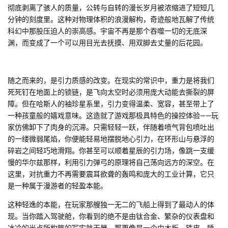
彻底剥离了骇人的质量，公转与自转的漫长岁月被浓缩进了短短几
分钟的刻度里。这种对物理体积的浪漫解构，奇迹般地瓦解了传统
科幻中那股压迫人的崇高感。宇宙不再是那个吞噬一切的无底深
渊，而变成了一个可以用目光去抚摸、用双脚去丈量的后花园。
随之而来的，是引力质感的改变。在现实的常识中，重力是将我们
死死钉在地面上的锁链，是飞向太空时必须用庞大动能去撕裂的屏
障。但在哈斯人的袖珍星系里，引力变得温柔、宽容，甚至带上了
一种孩童般的嬉戏意味。这造就了游戏那极具特色的操控体验——玩
家仿佛卸下了肉身的沉滞。只需轻轻一跃，伴随着喷气背包喷吐出
的一缕微弱尾焰，你便能轻易地摆脱地心引力，在环形山与悬浮的
碎岩之间轻巧地滑翔。你甚至可以顺着星辰的引力场，像跳一支缓
慢的华尔兹那样，利用引力弹弓的原理将自己荡向远方的深空。在
这里，对抗重力不再需要震耳欲聋的轰鸣和庞大的工业计算，它只
是一种属于漫游者的轻盈本能。
这种轻逸的本能，在玩家那艘独一无二的飞船上得到了最动人的体
现。当你踏入驾驶舱，你看到的绝不是由钛合金、繁杂的仪表盘和