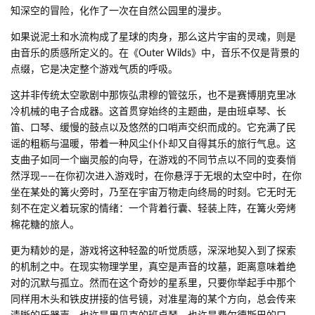
知深空的冒险，化作了一次在自然公园里的漫步。
如果说泥土和水流构成了星球的肉身，那么这片宇宙的灵魂，则是
由音乐的质感所定义的。在《Outer Wilds》中，音乐不仅是背景的
点缀，它是决定整个游戏气质的呼吸。
这并非传统太空歌剧中那恢弘肃穆的管弦乐，也不是赛博朋克里冰
冷机械的电子合成器。这首贯穿始终的主题曲，是由班卓琴、长
笛、口琴、缓慢的鼓点以及悠然的口哨声交织而成的。它充满了民
谣的粗粝与温暖，带着一种风尘仆仆却又自得其乐的旅行气息。这
支曲子如同一个幽灵般的向导，在游戏的不同节点以不同的变奏悄
然浮现——在你初次进入游戏时，在你悬浮于无垠的太空中时，在你
坐在某处的篝火旁时，乃至在宇宙万物走向终局的时刻。它无时无
刻不在定义着玩家的情绪：一个背着行囊、轻装上阵，在篝火旁烤
棉花糖的旅人。
更为精妙的是，游戏将这种轻盈的听觉质感，深深地契入到了探索
的机制之中。在现实物理学里，真空是声音的坟墓，距离意味着绝
对的沉默与孤立。然而在这个奇妙的星系里，只要你举起手中那个
同样用木头和铁皮拼接的信号镜，对准星海的某个方向，总会传来