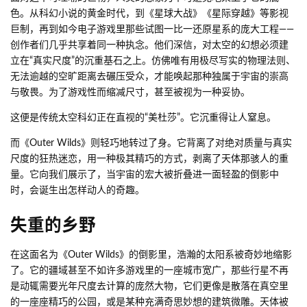
色。从科幻小说的黄金时代，到《星球大战》《星际穿越》等影视
巨制，再到如今电子游戏里那些试图一比一还原星系的庞大工程——
创作者们几乎共享着同一种执念。他们深信，对太空的幻想必须建
立在“真实尺度”的沉重基石之上。仿佛唯有用极尽写实的物理法则、
无法逾越的空旷距离去碾压受众，才能唤起那种独属于宇宙的崇高
与敬畏。为了游戏性而缩减尺寸，甚至被视为一种妥协。
这便是传统太空科幻正在直视的“美杜莎”。它沉重得让人窒息。
而《Outer Wilds》则轻巧地转过了身。它背离了对绝对质量与真实
尺度的狂热迷恋，用一种极其精巧的方式，剥离了天体那骇人的重
量。它向我们展示了，当宇宙的宏大被折叠进一面轻盈的倒影中
时，会诞生出怎样动人的奇趣。
失重的乡野
在这面名为《Outer Wilds》的倒影里，浩瀚的太阳系被奇妙地缩影
了。它的疆域甚至不如许多游戏里的一座城市宽广，那些行星不再
是动辄需要光年尺度去计算的庞然大物，它们更像是散落在真空里
的一座座精巧的公园，或是某种充满奇思妙想的建筑微雕。天体被