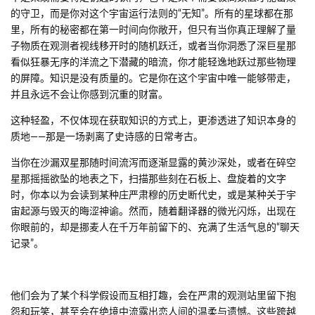
的守卫，而是你对这个宇宙运行法则的“无知”。所有的星球都在那
里，所有的秘密都在第一时间向你敞开，但只有当你真正理解了量
子物质在观测者视线移开时的随机跃迁，或者当你洞悉了深巨星那
看似狂暴无序的洋流之下潜藏的暗流，你才能轻逸地跃过那些物理
的屏障。知识是没有质量的。它是你在这个宇宙中唯一能够带走，
并且永远不会让你感到沉重的财富。
这种轻盈，不仅体现在获取知识的方式上，更渗透进了知识本身的
质地——那是一场剥离了史诗感的日常考古。
当你在沙漏双星那随时间流泻而逐渐显露的黄沙深处，或者在碎空
星那摇摇欲坠的地表之下，扫描那些刻在石板上、盘旋着的文字
时，你本以为会读到某种庄严肃穆的历史断代史，或是某种关于宇
宙起源与毁灭的晦涩神谕。然而，随着翻译器的微光闪烁，出现在
你眼前的，却是挪麦人在千万年前留下的、充满了生活气息的“聊天
记录”。
他们会为了某个科学假设而互相打趣，会在严肃的观测站里留下抱
怨和玩笑，甚至会在绝境中流露出恋人间的温柔与遗憾。这些跨越