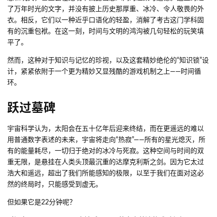
了万年时光的文字，并没有披上历史那厚重、冰冷、令人敬畏的外
衣。相反，它们以一种近乎口语化的轻盈，消解了考古这门学科固
有的沉重包袱。在这一刻，时间与文明的鸿沟被几句轻松的玩笑填
平了。
然而，这种对于知识与记忆的珍视，以及这套精妙绝伦的“知识锁”设
计，紧紧依附于一个更为精妙又显残酷的游戏机制之上——时间循
环。
跃过墓碑
宇宙科学认为，太阳会在五十亿年后迎来终结，而在更遥远的难以
用普通数字表述的未来，宇宙将走向“热寂”——所有的星光熄灭，所
有的能量耗尽，一切归于绝对的冰冷与死寂。这种空间与时间的双
重无限，是悬挂在人类头顶最沉重的达摩克利斯之剑。因为它太过
浩大和遥远，超出了我们所能感知的极限，以至于我们在面对这必
然的终局时，只能感受到虚无。
但如果它是22分钟呢？