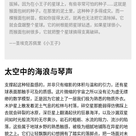
拔掉。因为在小王子的星球上，有些非常可怕的种子……这就是
猴面包树的种子。在那里的泥土里，这种种子多得成灾。而一
棵猴面包树苗，假如你拔得太迟，就再也无法把它清除掉。它
就会盘踞整个星球。它的树根能把星球钻透，如果星球很小，
而猴面包树很多，它就把整个星球搞得支离破碎。
——圣埃克苏佩里《小王子》
太空中的海浪与琴声
支撑起这种轻盈感的，并非只有缩影的体积与温和的引力，还有星
球表面那触手可及的质感。这片微缩的宇宙之所以没有沦为虚无缥
缈的数学模型，正是因为它披上了一层我们极为熟悉的物质外衣。
木炉星上散发着泥土气息的松林与村落，碎空星那脆弱得仿佛踩上
去就会碎裂的冰原，深巨星上翻涌起伏的狂暴海洋，以及沙漏双星
间如时光般流泻的无尽黄沙。岩石的粗粝、水流的阻力、流沙的陷
落，这些属于地球乡野的熟悉触感，被极为细腻地铺陈在异星的地
貌之上。它们让轻飘飘的幻想拥有了踏实的落脚点，把一场面对未