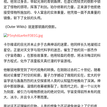
视。他背过身去，举起光滑的青铜盾牌，在虚幻而轻灵的倒影中锁
定了怪物的颈项，挥落了利剑。珀尔修斯的力量，正来源于他拒绝
接受怪物所施加的、令人窒息的实体重量，他凭借一面不具重量的
镜像，斩下了女妖的头颅。
《Outer Wilds》就是那铜盾的倒影。
卡尔维诺的目光并未止步于古典神话的迷雾，他同样长久地凝视过
星空。正是对天文学与现代科学的迷恋，催生了他的另一部杰作
《宇宙奇趣》。在那些故事里，他用轻盈的奇想，将冰冷晦涩的科
学方程式，化作了孩童般天真烂漫的宇宙游戏。
他敏锐地察觉到了时代视角的转换。在刚刚过去的二十世纪，随着
相对论重塑了时空的轮廓，量子力学撼动了微观的实在，宏大的宇
宙学说与轰轰烈烈的太空探索将人类的认知猛烈地推向了深渊。神
话中那层静谧、温情的夜幕被撕裂了，取而代之的，是一个以光年
为刻度、被引力与暗物质统治的绝对空间。宇宙变得前所未有的庞
大、冰冷，并且令人不寒而栗。
面对这不可理喻的巨物，人类的想象力不可避免地染上了它的底