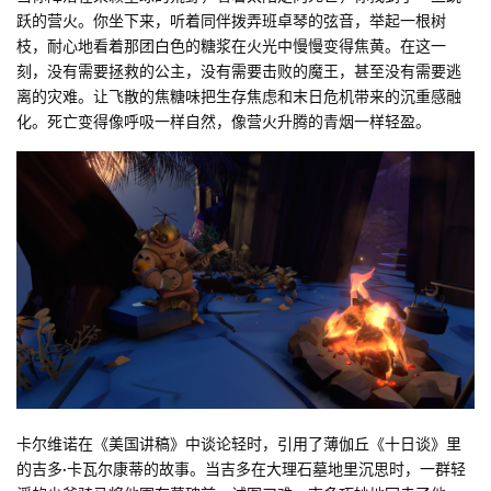
跃的营火。你坐下来，听着同伴拨弄班卓琴的弦音，举起一根树
枝，耐心地看着那团白色的糖浆在火光中慢慢变得焦黄。在这一
刻，没有需要拯救的公主，没有需要击败的魔王，甚至没有需要逃
离的灾难。让飞散的焦糖味把生存焦虑和末日危机带来的沉重感融
化。死亡变得像呼吸一样自然，像营火升腾的青烟一样轻盈。
卡尔维诺在《美国讲稿》中谈论轻时，引用了薄伽丘《十日谈》里
的吉多·卡瓦尔康蒂的故事。当吉多在大理石墓地里沉思时，一群轻