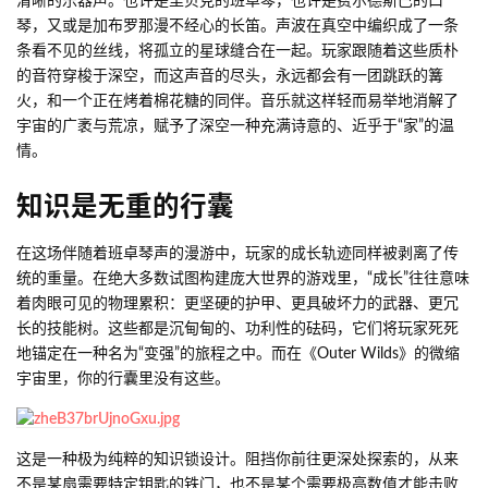
清晰的乐器声。也许是里贝克的班卓琴，也许是费尔德斯巴的口
琴，又或是加布罗那漫不经心的长笛。声波在真空中编织成了一条
条看不见的丝线，将孤立的星球缝合在一起。玩家跟随着这些质朴
的音符穿梭于深空，而这声音的尽头，永远都会有一团跳跃的篝
火，和一个正在烤着棉花糖的同伴。音乐就这样轻而易举地消解了
宇宙的广袤与荒凉，赋予了深空一种充满诗意的、近乎于“家”的温
情。
知识是无重的行囊
在这场伴随着班卓琴声的漫游中，玩家的成长轨迹同样被剥离了传
统的重量。在绝大多数试图构建庞大世界的游戏里，“成长”往往意味
着肉眼可见的物理累积：更坚硬的护甲、更具破坏力的武器、更冗
长的技能树。这些都是沉甸甸的、功利性的砝码，它们将玩家死死
地锚定在一种名为“变强”的旅程之中。而在《Outer Wilds》的微缩
宇宙里，你的行囊里没有这些。
这是一种极为纯粹的知识锁设计。阻挡你前往更深处探索的，从来
不是某扇需要特定钥匙的铁门，也不是某个需要极高数值才能击败