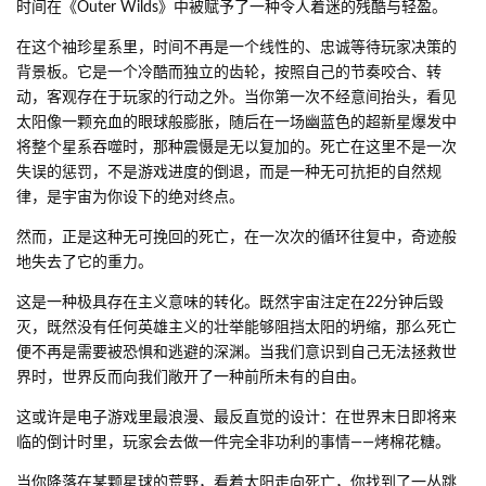
时间在《Outer Wilds》中被赋予了一种令人着迷的残酷与轻盈。
在这个袖珍星系里，时间不再是一个线性的、忠诚等待玩家决策的
背景板。它是一个冷酷而独立的齿轮，按照自己的节奏咬合、转
动，客观存在于玩家的行动之外。当你第一次不经意间抬头，看见
太阳像一颗充血的眼球般膨胀，随后在一场幽蓝色的超新星爆发中
将整个星系吞噬时，那种震慑是无以复加的。死亡在这里不是一次
失误的惩罚，不是游戏进度的倒退，而是一种无可抗拒的自然规
律，是宇宙为你设下的绝对终点。
然而，正是这种无可挽回的死亡，在一次次的循环往复中，奇迹般
地失去了它的重力。
这是一种极具存在主义意味的转化。既然宇宙注定在22分钟后毁
灭，既然没有任何英雄主义的壮举能够阻挡太阳的坍缩，那么死亡
便不再是需要被恐惧和逃避的深渊。当我们意识到自己无法拯救世
界时，世界反而向我们敞开了一种前所未有的自由。
这或许是电子游戏里最浪漫、最反直觉的设计：在世界末日即将来
临的倒计时里，玩家会去做一件完全非功利的事情——烤棉花糖。
当你降落在某颗星球的荒野，看着太阳走向死亡，你找到了一丛跳