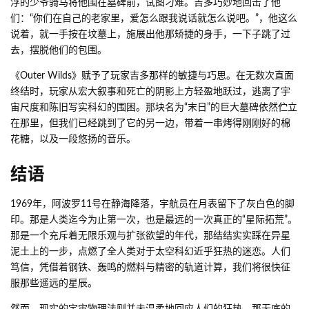
浮的少爷骑马将他围在墓碑前，试图刁难。吉多巧妙地回击了他
们：​“你们在自己的老家里，爱怎么跟我说话就怎么说吧。​”，他这么
说着，就一手按在坟墓上，施展出他那矫捷的身手，一下子跳了过
去，摆脱他们的包围。
《Outer Wilds》赋予了玩家吉多那样的敏捷与巧思。在无数次直面
终结时，玩家从宏大叙事和死亡的阴影上方轻盈地跃过，逃离了宇
宙尺度和陈旧写实科幻的围困。那块名为“末日”的巨大墓碑依然伫立
在那里，但我们已经跳到了它的另一边，带着一串烤得刚刚好的棉
花糖，以及一段悠扬的音乐。
结语
1969年，阿波罗11号在静海降落，宇航员在月表留下了灰白色的脚
印。那是人类迄今为止第一次，也是最远的一次真正的“星际拓荒”。
那是一个充斥着无限乐观与扩张欲望的年代，那结结实实踩在异星
泥土上的一步，点燃了全人类对于太空科幻近乎狂热的迷恋。人们
笃信，凭借着钢铁、轰鸣的燃料与精密的轨道计算，我们将很快征
服那些遥远的星辰。