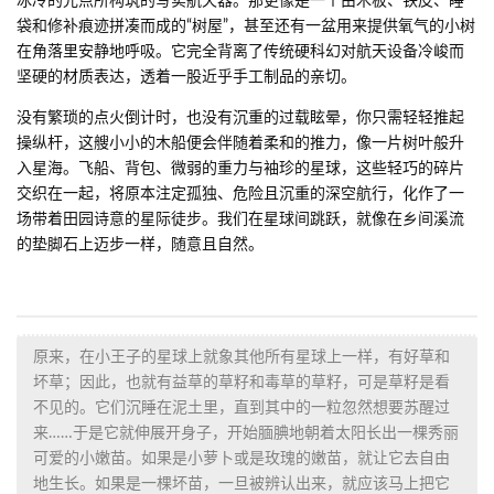
冰冷的光点所构筑的写实航天器。那更像是一个由木板、铁皮、睡
袋和修补痕迹拼凑而成的“树屋”，甚至还有一盆用来提供氧气的小树
在角落里安静地呼吸。它完全背离了传统硬科幻对航天设备冷峻而
坚硬的材质表达，透着一股近乎手工制品的亲切。
没有繁琐的点火倒计时，也没有沉重的过载眩晕，你只需轻轻推起
操纵杆，这艘小小的木船便会伴随着柔和的推力，像一片树叶般升
入星海。飞船、背包、微弱的重力与袖珍的星球，这些轻巧的碎片
交织在一起，将原本注定孤独、危险且沉重的深空航行，化作了一
场带着田园诗意的星际徒步。我们在星球间跳跃，就像在乡间溪流
的垫脚石上迈步一样，随意且自然。
原来，在小王子的星球上就象其他所有星球上一样，有好草和
坏草；因此，也就有益草的草籽和毒草的草籽，可是草籽是看
不见的。它们沉睡在泥土里，直到其中的一粒忽然想要苏醒过
来……于是它就伸展开身子，开始腼腆地朝着太阳长出一棵秀丽
可爱的小嫩苗。如果是小萝卜或是玫瑰的嫩苗，就让它去自由
地生长。如果是一棵坏苗，一旦被辨认出来，就应该马上把它