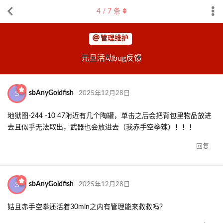
4
/
7
条
管理维护
元旦活动bug反馈
S
sbAnyGoldfish
2025年12月28日
地狱图-244 -10 47附近有几个陶罐，单击之后会把背包里物品放进
去且似乎无法取出，武器也会放进去（我赤手空拳辣）！！！
回复
S
sbAnyGoldfish
2025年12月28日
姑且赤手空拳还活着30min之内有管理能来救救吗？