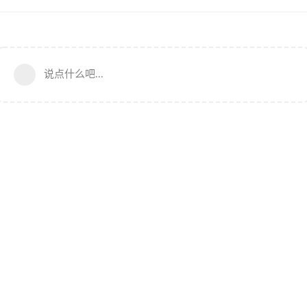
说点什么吧...
NyaaCat Community 维护团队