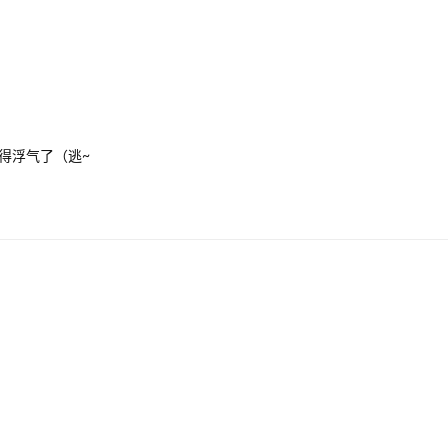
得浮气了（逃~