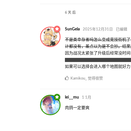
6 天
后
SunGela
2025年12月31日
已编辑
不是类幸存者吗怎么变成竞技街机了
计都没有，差点以为是不会抄。结果压根
因为战况太紧张了升级后经常没时间
本来因为升级不暂停又容易因为别人
如果可以选择会进入哪个地图就好力
Kamikou_
觉得很赞
lei__mu
1 1月
肉鸽一定要爽