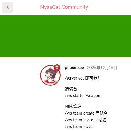
NyaaCat Community
phoenixlzx
2025年12月15日
/server act 即可参加
选装备
/vrs starter weapon
团队管理
/vrs team create 团队名
/vrs team invite 玩家名
/vrs team leave