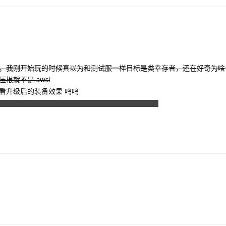
，我刚开始玩的时候真以为和测试服一样目标是类幸存者，还在好奇为啥
就不是 awsl
看升级后的装备效果 呜呜
突然发言而点错于是闹麻了 结果有解决方式了 哭哭