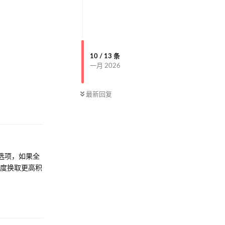
10
/
13
条
一月 2026
最新回复
回复
选项，如果全
难度换取更高积
回复