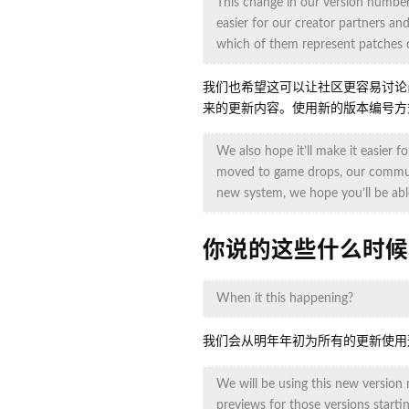
This change in our version number
easier for our creator partners 
which of them represent patches o
我们也希望这可以让社区更容易讨论
来的更新内容。使用新的版本编号方
We also hope it’ll make it easier
moved to game drops, our communi
new system, we hope you’ll be abl
你说的这些什么时候
When it this happening?
我们会从明年年初为所有的更新使用
We will be using this new version n
previews for those versions starti