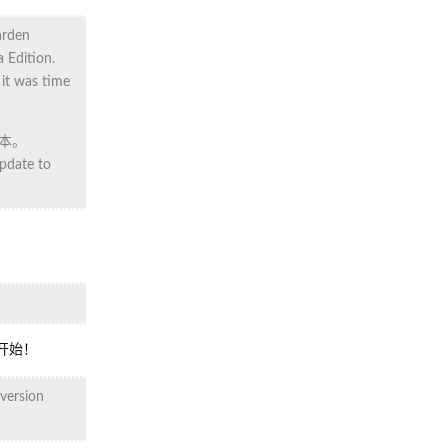
arden
 Edition.
it was time
版本。
update to
开始！
 version