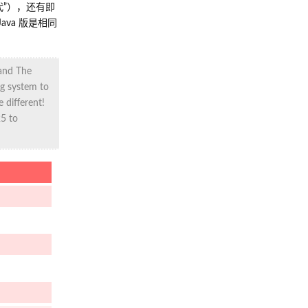
代”），还有即
va 版是相同
 and The
g system to
 different!
5 to