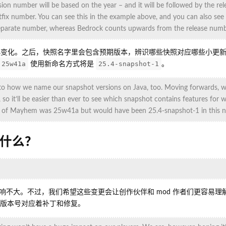
ion number will be based on the year – and it will be followed by the rel
fix number. You can see this in the example above, and you can also se
separate number, whereas Bedrock counts upwards from the release number
一点小变化。之后，快照名字里会包含预期版本，辨识哪些快照对应哪些小更
25w41a
25.4-snapshot-1
使用新命名方式将是
。
to how we name our snapshot versions on Java, too. Moving forwards, we
 so it’ll be easier than ever to see which snapshot contains features for 
nts of Mayhem was 25w41a but would have been 25.4-snapshot-1 in this 
什么？
响不大。不过，我们希望这些变更会让创作伙伴和 mod 作者们更容易理
哪些版本号对应着补丁和修复。