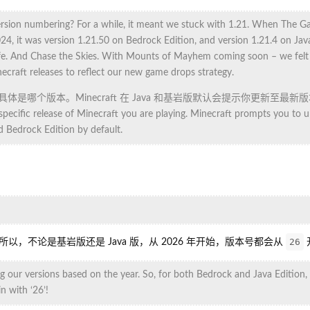
ersion numbering? For a while, it meant we stuck with 1.21. When The G
, it was version 1.21.50 on Bedrock Edition, and version 1.21.4 on Java
ife. And Chase the Skies. With Mounts of Mayhem coming soon – we felt 
craft releases to reflect our new game drops strategy.
t 具体是哪个版本。Minecraft 在 Java 和基岩版默认会提示你更新至最新
specific release of Minecraft you are playing. Minecraft prompts you to 
d Bedrock Edition by default.
26
，不论是基岩版还是 Java 版，从 2026 年开始，版本号都会从
g our versions based on the year. So, for both Bedrock and Java Edition,
n with ‘26’!