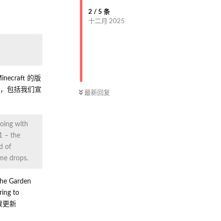
2
/
5
条
十二月 2025
ecraft 的版
多事，包括我们宣
最新回复
going with
1 – the
d of
ame drops.
Garden
g to
时候更新