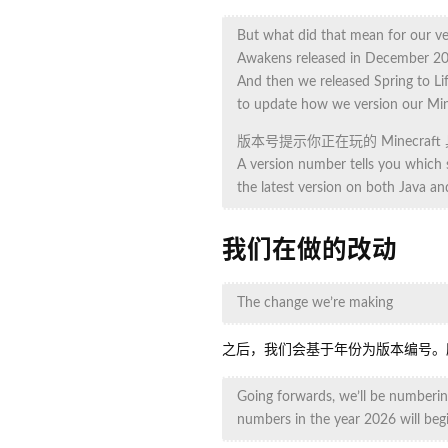
But what did that mean for our v
Awakens released in December 2024
And then we released Spring to L
to update how we version our Mine
版本号提示你正在玩的 Minecraf
A version number tells you which 
the latest version on both Java an
我们在做的改动
The change we’re making
之后，我们会基于年份为版本编号。所以
Going forwards, we’ll be numberin
numbers in the year 2026 will begi