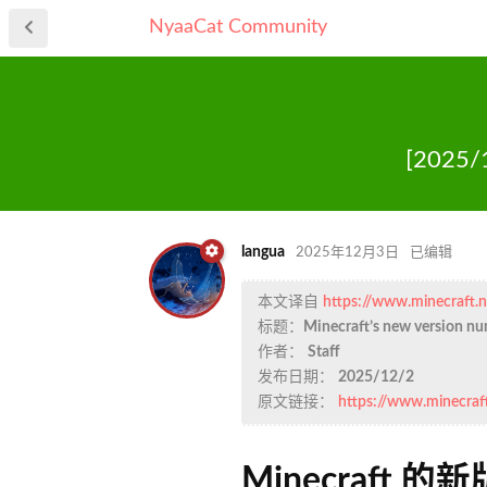
NyaaCat Community
[2025
langua
2025年12月3日
已编辑
本文译自
https://www.minecraft.n
标题：
Minecraft’s new version n
作者：
Staff
发布日期：
2025/12/2
原文链接：
https://www.minecraf
Minecraft