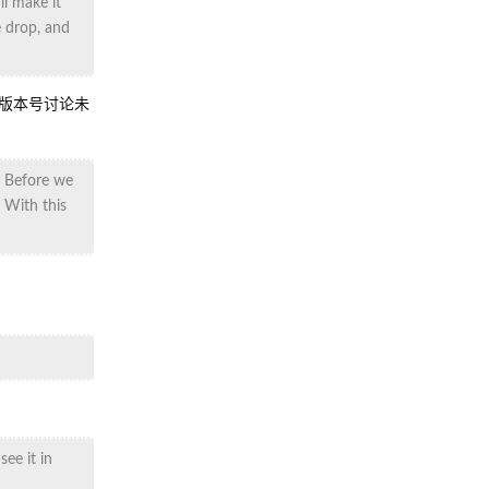
ll make it
e drop, and
版本号讨论未
! Before we
 With this
see it in