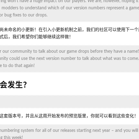
ing won’t have a huge impact on our players. We are, however, hoping it’
and modders to understand which of our version numbers represent a gam
r bug fixes to our drops.
尚未命名的小更新！在引入小更新机制之前，我们的社区可以使用下一个
式后，我们希望你们能够继续这样做！
 for our community to talk about our game drops before they have a name
ty could use the next version number to talk about what was to come.
e to do that again!
会发生？
这套版本号，并且从这周开始发布的预览版里，你就可以看到这些变化！
umbering system for all of our releases starting next year – and you will 
ng this week!