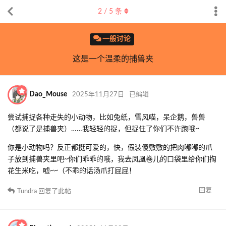
2
/
5
条
一般讨论
这是一个温柔的捕兽夹
Dao_Mouse
2025年11月27日
已编辑
尝试捕捉各种走失的小动物，比如兔纸，雪风喵，呆企鹅，兽兽
（都说了是捕兽夹）……我轻轻的捉，但捉住了你们不许跑哦~
你是小动物吗？反正都挺可爱的，快，假装傻敷敷的把肉嘟嘟的爪
子放到捕兽夹里吧~你们乖乖的哦，我去凤凰卷儿的口袋里给你们掏
花生米吃，嘘~~（不乖的话汤爪打屁屁！
回复
Tundra
回复了此帖