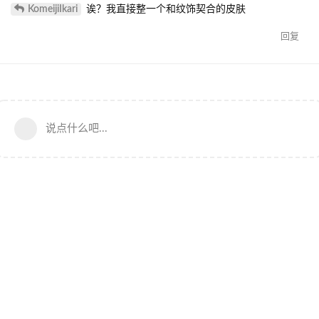
KomeijiIkari
诶？我直接整一个和纹饰契合的皮肤
回复
说点什么吧...