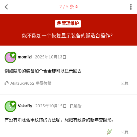
2
/
5
条
管理维护
能不能加一个恢复显示装备的锻造台操作？
M
momizi
2025年10月13日
例如隐形的装备加个合金锭可以显示回去
回复
Akitsuki4852
觉得很赞
V
Valarfly
2025年10月15日
已编辑
有没有消除盔甲纹饰的方法呢，想把有纹身的新年套隐形。
回复