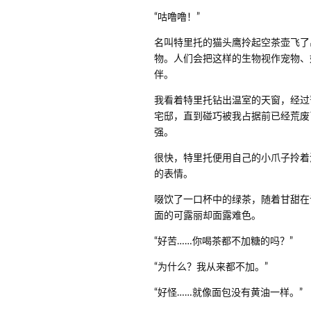
“咕噜噜！”
名叫特里托的猫头鹰拎起空茶壶飞了
物。人们会把这样的生物视作宠物、
伴。
我看着特里托钻出温室的天窗，经过
宅邸，直到碰巧被我占据前已经荒废
强。
很快，特里托便用自己的小爪子拎着
的表情。
啜饮了一口杯中的绿茶，随着甘甜在
面的可露丽却面露难色。
“好苦……你喝茶都不加糖的吗？”
“为什么？我从来都不加。”
“好怪……就像面包没有黄油一样。”