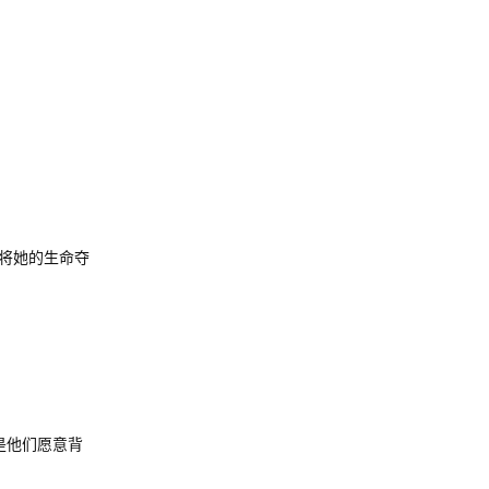
。
将她的生命夺
是他们愿意背