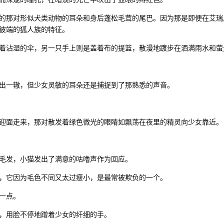
的那对形似犬类动物的耳朵和身后蓬松毛茸的尾巴。因为那是即便在艾瑞
彼端的狐人族的特征。
着沾湿的伞，另一只手上则是盖着布的提篮，散漫地踱步在洒满雨水和萤
出一辙，但少女灵敏的耳朵还是捕捉到了那熟悉的声音。
迎面走来，那对散发着绿色微光的眼睛如飘荡在夜里的精灵向少女靠近。
毛发，小猫发出了满意的咕噜声作为回应。
，它因为毛色不同又太过瘦小，是最常被欺负的一个。
一点。
，用脸不停地蹭着少女的纤细的手。