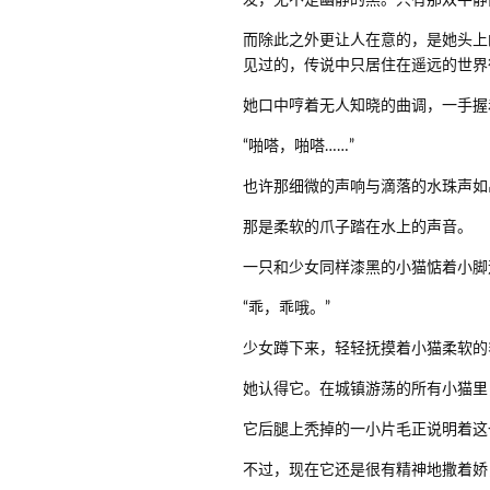
而除此之外更让人在意的，是她头上
见过的，传说中只居住在遥远的世界
她口中哼着无人知晓的曲调，一手握
“啪嗒，啪嗒……”
也许那细微的声响与滴落的水珠声如
那是柔软的爪子踏在水上的声音。
一只和少女同样漆黑的小猫惦着小脚
“乖，乖哦。”
少女蹲下来，轻轻抚摸着小猫柔软的
她认得它。在城镇游荡的所有小猫里
它后腿上秃掉的一小片毛正说明着这
不过，现在它还是很有精神地撒着娇