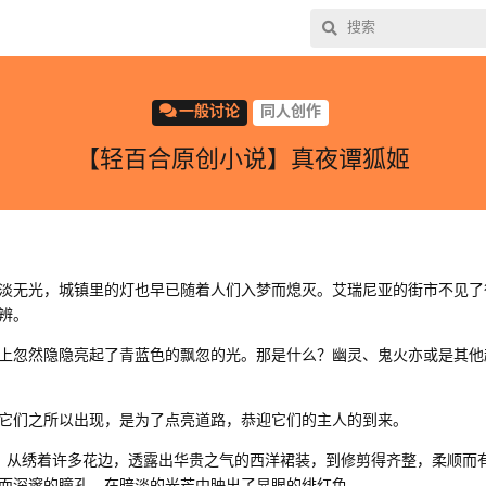
一般讨论
同人创作
【轻百合原创小说】真夜谭狐姬
淡无光，城镇里的灯也早已随着人们入梦而熄灭。艾瑞尼亚的街市不见了
辨。
上忽然隐隐亮起了青蓝色的飘忽的光。那是什么？幽灵、鬼火亦或是其他
它们之所以出现，是为了点亮道路，恭迎它们的主人的到来。
。从绣着许多花边，透露出华贵之气的西洋裙装，到修剪得齐整，柔顺而
而深邃的瞳孔，在暗淡的光芒中映出了显眼的绯红色。