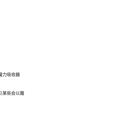
魔力吸收器
引某些会以魔