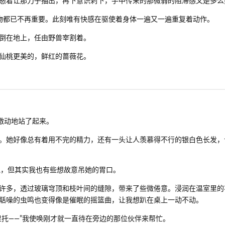
惑着让那刀子抽出，再下意识刺下，手中传来的那微弱的阻滞感又是多么
物都已不再重要。此刻唯有快感在驱使着身体一遍又一遍重复着动作。
倒在地上，任由野兽宰割着。
仙桃更美的，鲜红的蔷薇花。
激动地站了起来。
。她好像总有着用不完的精力，还有一头让人羡慕得不行的银白色长发，
说，但其实我也有些想故意吊她的胃口。
许多，透过玻璃穹顶和枝叶间的缝隙，带来了些微倦意。浸润在温室里的
聒噪的虫鸣也变得像是催眠的摇篮曲，让我想趴在桌上一动不动。
里托——”我使唤刚才就一直待在旁边的那位伙伴来帮忙。