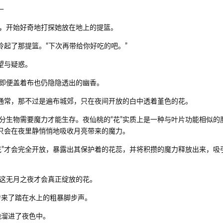
—
，开始好奇地打探她放在地上的提篮。
拎起了那提篮。“下次再带给你好吃的吧。”
望与疑惑。
即便盖着布也仍隐隐透出的幽香。
。通常，那不过是遍布城郊，只在夜间开放的白中透着堇色的花。
分生物需要魔力才能生存。夜仙桃的“花”实质上是一种与叶片功能相似的
，只会在夜里静悄悄地吸收月亮带来的魔力。
花”才会完全开放，暴露出其保护着的花蕊，并将积攒的魔力释放出来，吸
这无月之夜才会真正绽放的花。
传来了踏在水上的粗暴脚步声。
地溜进了夜色中。