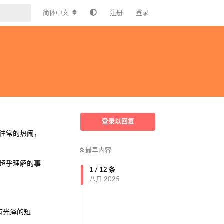
简体中文
注册
登录
登录以回复
往常的热闹，
最早内容
超乎理解的事
1
/
12
条
八月 2025
有光泽的短