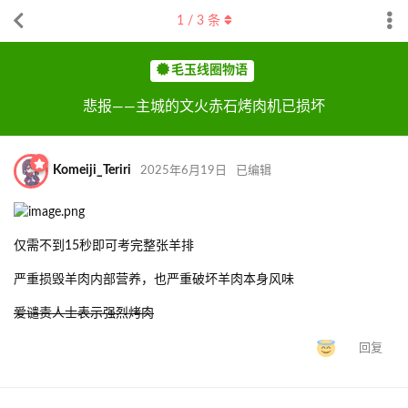
1
/
3
条
毛玉线圈物语
悲报——主城的文火赤石烤肉机已损坏
Komeiji_Teriri
2025年6月19日
已编辑
仅需不到15秒即可考完整张羊排
严重损毁羊肉内部营养，也严重破坏羊肉本身风味
爱谴责人士表示强烈烤肉
回复