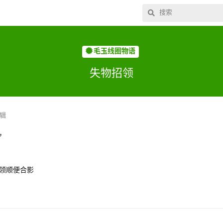
毛玉线圈物语
失物招领
辑
，
领顺便合影