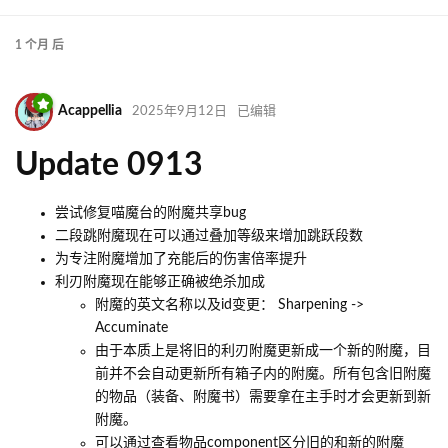
1 个月
后
Acappellia
2025年9月12日
已编辑
Update 0913
尝试修复喵魔台的附魔共享bug
二段跳附魔现在可以通过叠加等级来增加跳跃段数
为专注附魔增加了充能后的伤害倍率提升
利刃附魔现在能够正确被绝杀加成
附魔的英文名称以及id变更： Sharpening ->
Accuminate
由于本质上是将旧的利刃附魔更新成一个新的附魔，目
前并不会自动更新所有箱子内的附魔。所有包含旧附魔
的物品（装备、附魔书）需要拿在主手时才会更新到新
附魔。
可以通过查看物品component区分旧的和新的附魔