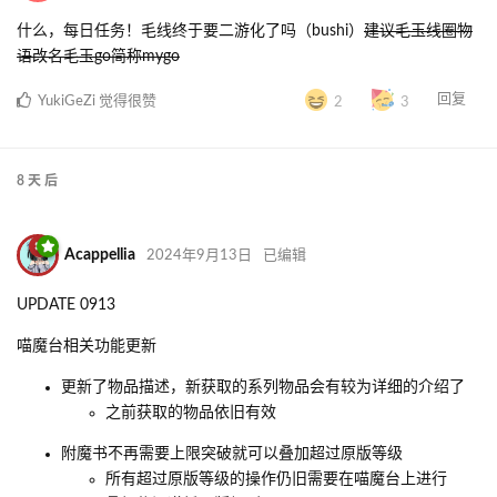
什么，每日任务！毛线终于要二游化了吗（bushi）
建议毛玉线圈物
语改名毛玉go简称mygo
回复
YukiGeZi
觉得很赞
2
3
8 天
后
Acappellia
2024年9月13日
已编辑
UPDATE 0913
喵魔台相关功能更新
更新了物品描述，新获取的系列物品会有较为详细的介绍了
之前获取的物品依旧有效
附魔书不再需要上限突破就可以叠加超过原版等级
所有超过原版等级的操作仍旧需要在喵魔台上进行