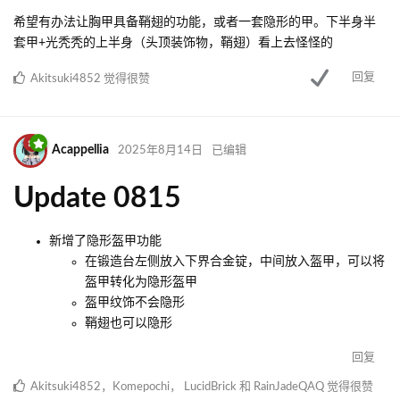
希望有办法让胸甲具备鞘翅的功能，或者一套隐形的甲。下半身半
套甲+光秃秃的上半身（头顶装饰物，鞘翅）看上去怪怪的
回复
Akitsuki4852
觉得很赞
Acappellia
2025年8月14日
已编辑
Update 0815
新增了隐形盔甲功能
在锻造台左侧放入下界合金锭，中间放入盔甲，可以将
盔甲转化为隐形盔甲
盔甲纹饰不会隐形
鞘翅也可以隐形
回复
Akitsuki4852
，
Komepochi
，
LucidBrick
和
RainJadeQAQ
觉得很赞