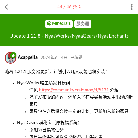
44
/
46
条
Minecraft
服务器
Update 1.21.8 - NyaaWorks/NyaaGears/NyaaEnchants
Acappellia
2024年9月4日
已编辑
随着 1.21.1 服务器更新，计划引入几大功能也将实装：
NyaaWorks 喵工坊家具模组
详见
https://community.craft.moe/d/5131
介绍
除了发布版的内容，还加入了在买买镇活动中出现的新
家具
家具包在之后将会按一定的计划，更新加入新的家具
NyaaGears 喵秘宝（原祝福系统）
添加每日集物任务
每日集物奖励可以兑换物资、抽奖券等