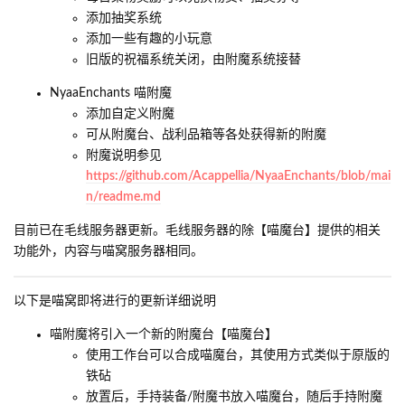
添加抽奖系统
添加一些有趣的小玩意
旧版的祝福系统关闭，由附魔系统接替
NyaaEnchants 喵附魔
添加自定义附魔
可从附魔台、战利品箱等各处获得新的附魔
附魔说明参见
https://github.com/Acappellia/NyaaEnchants/blob/mai
n/readme.md
目前已在毛线服务器更新。毛线服务器的除【喵魔台】提供的相关
功能外，内容与喵窝服务器相同。
以下是喵窝即将进行的更新详细说明
喵附魔将引入一个新的附魔台【喵魔台】
使用工作台可以合成喵魔台，其使用方式类似于原版的
铁砧
放置后，手持装备/附魔书放入喵魔台，随后手持附魔