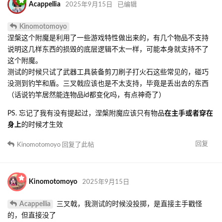
Acappellia
2025年9月15日
已编辑
Kinomotomoyo
涅槃这个附魔是利用了一些游戏特性做出来的，有几个物品不支持
说明这几样东西的损毁的底层逻辑不太一样，可能本身就支持不了
这个附魔。
测试的时候只试了武器工具装备剪刀刷子打火石这些常见的，碰巧
没测到钓竿和盾。三叉戟应该也是不太支持，毕竟是丢出去的东西
（话说钓竿居然能连物品id都变化吗，有点神奇了）
PS. 忘记了我有没有提起过，涅槃附魔应该只有物品
在主手或者穿在
身上
的时候才生效
回复
Kinomotomoyo
回复了此帖
Kinomotomoyo
2025年9月15日
Acappellia
三叉戟，我测试的时候没投掷，是直接主手戳怪
的，但直接没了