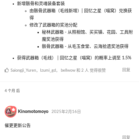
新增骸骨和灵魂装备套装
由骸骨武器箱（毛线新增）| 回忆之星（喵窝）兑换获
得
修改了武器箱的奖池分配
秘林武器箱 - 从照相馆、买买镇、花园、工具附
魔奖池获得
骸骨武器箱 - 从毛玉食堂、云海拾遗奖池获得
获得武器箱（毛线） | 回忆之星（喵窝）的概率上调至 1.5%
回复
Saiongji_Yuren
，
Izumi_gd
，
bellwow
和
2
人
觉得很赞
4 个月
后
Kinomotomoyo
2025年2月16日
催更更新公告
回复