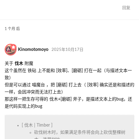
回复
1 个月
后
Kinomotomoyo
2025年10月17日
关于
伐木
附魔
这个虽然在 铁砧 上不能和 [效率]、[磨砺] 打在一起（与描述文本一
致）
但是可以通过 喵魔台 ，把 [磨砺] 打上去（ [效率] 确实还是和描述的
一样，会因冲突而无法打上去）
那这样一把生存可得的 伐木+[磨砺] 斧子，是描述文本上的bug，还
是代码实现上的bug
[ 伐木 | Timber ]
砍伐树木时，如果满足条件将会向上砍伐整棵树