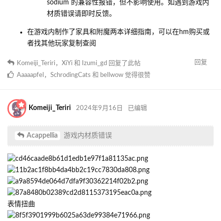
sodium 的兼容性报错，但不影响使用。如遇到游戏内
材质错误请即时反馈。
在游戏内制作了家具和附魔两本详细指南，可以在hm购买或
者找其他玩家复制查阅
回复
Komeiji_Teriri
，
XiYi
和
Izumi_gd
回复了此帖
Aaaaapfel
，
SchrodingCats
和
bellwow
觉得很赞
Komeiji_Teriri
2024年9月16日
已编辑
Acappellia
游戏内材质错误
表情扭曲