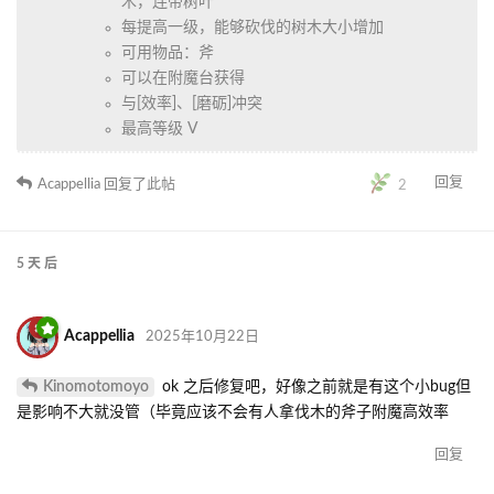
木，连带树叶
每提高一级，能够砍伐的树木大小增加
可用物品：斧
可以在附魔台获得
与[效率]、[磨砺]冲突
最高等级 V
回复
Acappellia
回复了此帖
2
5 天
后
Acappellia
2025年10月22日
Kinomotomoyo
ok 之后修复吧，好像之前就是有这个小bug但
是影响不大就没管（毕竟应该不会有人拿伐木的斧子附魔高效率
回复