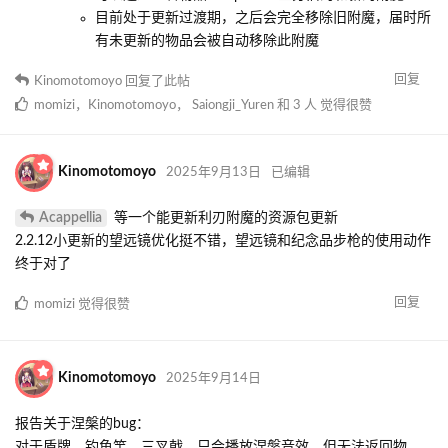
目前处于更新过渡期，之后会完全移除旧附魔，届时所
有未更新的物品会被自动移除此附魔
回复
Kinomotomoyo
回复了此帖
momizi
，
Kinomotomoyo
，
Saiongji_Yuren
和
3
人
觉得很赞
Kinomotomoyo
2025年9月13日
已编辑
Acappellia
等一个能更新利刃附魔的资源包更新
2.2.12小更新的望远镜优化挺不错，望远镜和纪念品步枪的使用动作
终于对了
回复
momizi
觉得很赞
Kinomotomoyo
2025年9月14日
报告关于涅槃的bug：
对于盾牌、钓鱼竿、三叉戟，只会播放涅槃音效，但无法返回物