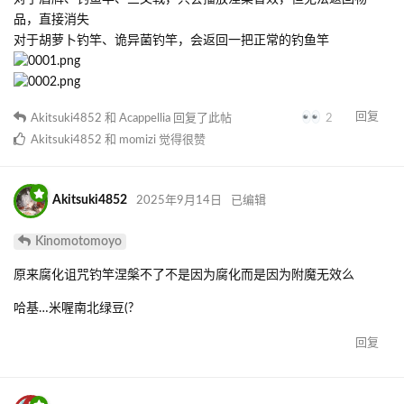
品，直接消失
对于胡萝卜钓竿、诡异菌钓竿，会返回一把正常的钓鱼竿
回复
Akitsuki4852
和
Acappellia
回复了此帖
2
Akitsuki4852
和
momizi
觉得很赞
Akitsuki4852
2025年9月14日
已编辑
Kinomotomoyo
原来腐化诅咒钓竿涅槃不了不是因为腐化而是因为附魔无效么
哈基…米喔南北绿豆(?
回复