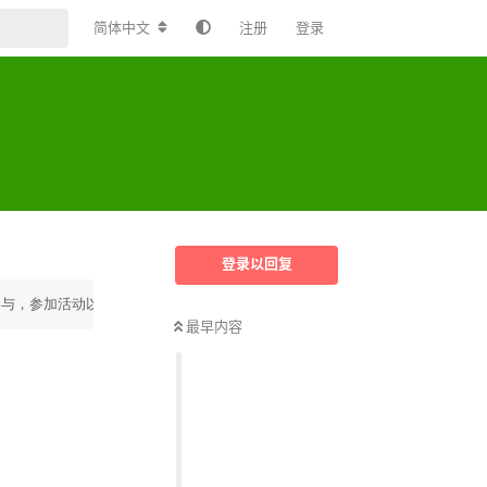
简体中文
注册
登录
登录以回复
参与，参加活动以留下别样的回忆！
最早内容