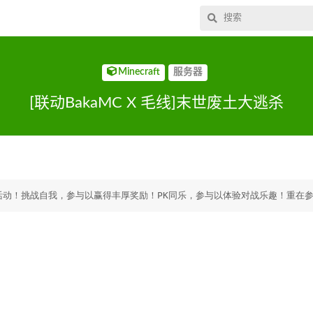
Minecraft
服务器
[联动BakaMC X 毛线]末世废土大逃杀
味活动！挑战自我，参与以赢得丰厚奖励！PK同乐，参与以体验对战乐趣！重在