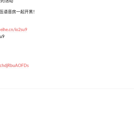
天的活动
伍语音房一起开黑！
heihe.cn/io2su9
u9
/l/chdjRbuAOFDs