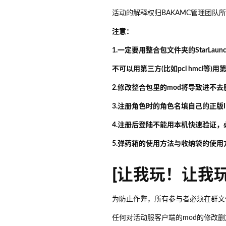
活动的解释权归BAKAMC管理团队
注意：
1.一定要用整合包文件夹的StarLaun
不可以用第三方(比如pcl hmcl等
2.修改整合包里的mod将导致进不去
3.注册角色时的角色名填自己的正版I
4.注册后登陆不能用本机快速验证
5.弹药箱的使用方法与收纳袋的使用
[让我玩！让我玩
为防止作弊，所有参与者必须在群文
任何对活动服客户端的mod的修改