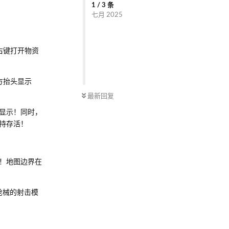
1
/
3
条
七月 2025
右键打开物资
方抬头显示
最新回复
显示！同时，
持存活！
！地图边界在
枪械的射击模