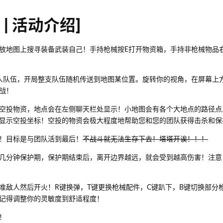
| 活动介绍]
放地图上搜寻装备武装自己！手持枪械按E打开物资箱，手持非枪械物品
人队伍，开局整支队伍随机传送到地图某位置。旋转你的视角，在屏幕上
战！
空投物资，地点会在左侧聊天栏处显示！小地图会有各个大地点的路径点
显示空投坐标！空投的物资会极大程度地帮助您和您的团队获得击杀和保
！目标是与团队活到最后！
不战斗就无法生存下去！塔塔开诶！！！
几分钟保护期，保护期结束后，离开边界越远，就会受到越高伤害！注意
准敌人然后开火！R键换弹，T键更换枪械配件，C键趴下，B键切换部分
记得调整你的灵敏度到舒适程度！
！