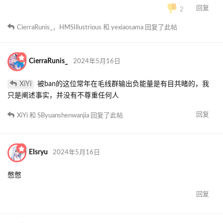
回复
2
CierraRunis_
，
HMSIllustrious
和
yexiaosama
回复了此帖
CierraRunis_
2024年5月16日
XiYi
被ban的这位常年在毛线群输出负能量是有目共睹的，我
只是阐述事实，并没有不尊重任何人
回复
XiYi
和
SByuanshenwanjia
回复了此帖
EIsryu
2024年5月16日
憋憋
回复