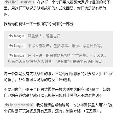
HMSIllustrious
在这样一个专门用来提醒大家遵守准则的帖子
里，用这样可以说是明知故犯的方式来回复，你们也是够有勇气
的。
我给你们复述一下一楼所写的准则的一部分：
langua
尊重他人，尊重自己
langua
不得人身攻击，包括辱骂、诽谤、恶意评价等。
langua
任何言语上的恶意均被视为严重违规。一经发现，
所有牵涉玩家将被永久封禁。“没有做”不是恶劣言语的借口。
每一条都是没有先决条件的哦，不是你们所想象的只要给人扣个“op”
的帽子，那么就可以随意的违反上述规则。
不要用你们小圈子里的思维惯性来放大到更大的应用场景里，幻想
自己站在道德高地就可以无视任何规则让其他人不敢对你说不。
Mhammer610
我分得清自嘲和辱骂，也分得清群里人用“op”这
个词时是开玩笑还是真有恶意。还有，谢谢夸奖 （无恶意）。