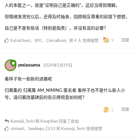
人的本能之一，就是“证明自己是正确的”，这应当得到理解。
但情绪发泄完以后，还得及时抽身，回顾相互尊重的前提下想想，
自己是不是有些话（特别是指责），并没有说的必要？
回复
ExtraGhost
，
XiYi
，
CierraRunis_
和
4
人
觉得很赞
9
Y
yexiaosama
2024年5月19日
看样子有一些新的进展呢
归离集的 归离集 AM_NIMING 匿名者 看样子也不是什么新人小
号，请问篡改墓碑前的告示牌用意如何呢？
回复
5
Komeiji_Teriri
和
KongShan
回复了此帖
simianti
，
Sandiego_CL53
和
Komeiji_Teriri
觉得很赞