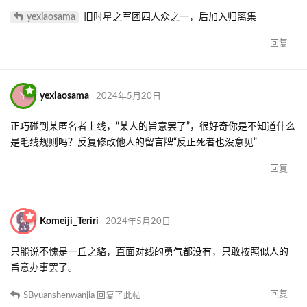
yexiaosama
旧时星之军团四人众之一，后加入归离集
回复
Y
yexiaosama
2024年5月20日
正巧碰到某匿名者上线，“某人的旨意罢了”，很好奇你是不知道什么
是毛线规则吗？反复修改他人的留言牌“反正死者也没意见”
回复
Komeiji_Teriri
2024年5月20日
只能说不愧是一丘之貉，直面对线的勇气都没有，只敢按照似人的
旨意办事罢了。
回复
SByuanshenwanjia
回复了此帖