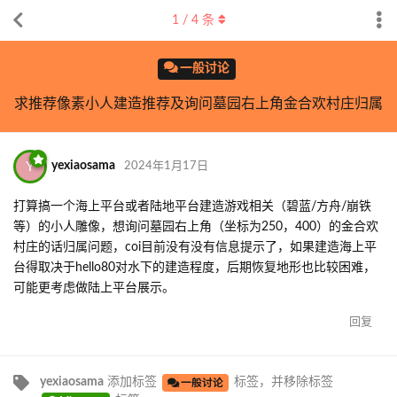
1
/
4
条
一般讨论
求推荐像素小人建造推荐及询问墓园右上角金合欢村庄归属
Y
yexiaosama
2024年1月17日
打算搞一个海上平台或者陆地平台建造游戏相关（碧蓝/方舟/崩铁
等）的小人雕像，想询问墓园右上角（坐标为250，400）的金合欢
村庄的话归属问题，coi目前没有没有信息提示了，如果建造海上平
台得取决于hello80对水下的建造程度，后期恢复地形也比较困难，
可能更考虑做陆上平台展示。
回复
yexiaosama
添加标签
标签
，并移除标签
一般讨论