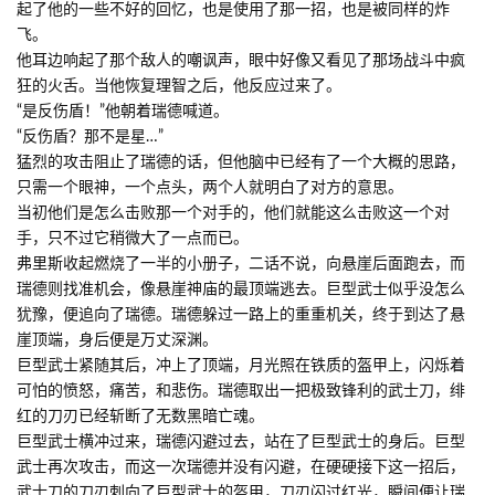
起了他的一些不好的回忆，也是使用了那一招，也是被同样的炸
飞。
他耳边响起了那个敌人的嘲讽声，眼中好像又看见了那场战斗中疯
狂的火舌。当他恢复理智之后，他反应过来了。
“是反伤盾！”他朝着瑞德喊道。
“反伤盾？那不是星…”
猛烈的攻击阻止了瑞德的话，但他脑中已经有了一个大概的思路，
只需一个眼神，一个点头，两个人就明白了对方的意思。
当初他们是怎么击败那一个对手的，他们就能这么击败这一个对
手，只不过它稍微大了一点而已。
弗里斯收起燃烧了一半的小册子，二话不说，向悬崖后面跑去，而
瑞德则找准机会，像悬崖神庙的最顶端逃去。巨型武士似乎没怎么
犹豫，便追向了瑞德。瑞德躲过一路上的重重机关，终于到达了悬
崖顶端，身后便是万丈深渊。
巨型武士紧随其后，冲上了顶端，月光照在铁质的盔甲上，闪烁着
可怕的愤怒，痛苦，和悲伤。瑞德取出一把极致锋利的武士刀，绯
红的刀刃已经斩断了无数黑暗亡魂。
巨型武士横冲过来，瑞德闪避过去，站在了巨型武士的身后。巨型
武士再次攻击，而这一次瑞德并没有闪避，在硬硬接下这一招后，
武士刀的刀刃刺向了巨型武士的盔甲，刀刃闪过红光，瞬间便让瑞