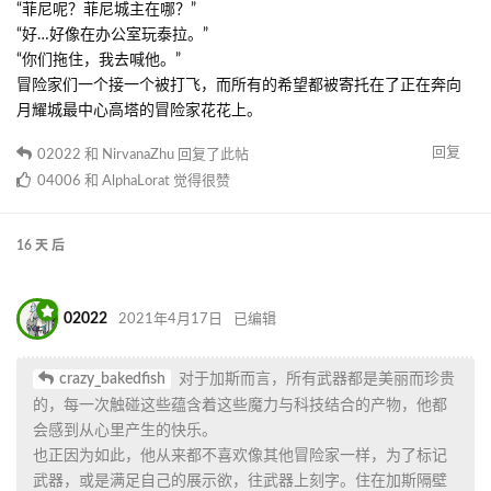
“菲尼呢？菲尼城主在哪？”
“好…好像在办公室玩泰拉。”
“你们拖住，我去喊他。”
冒险家们一个接一个被打飞，而所有的希望都被寄托在了正在奔向
月耀城最中心高塔的冒险家花花上。
回复
02022
和
NirvanaZhu
回复了此帖
04006
和
AlphaLorat
觉得很赞
16 天
后
02022
2021年4月17日
已编辑
crazy_bakedfish
对于加斯而言，所有武器都是美丽而珍贵
的，每一次触碰这些蕴含着这些魔力与科技结合的产物，他都
会感到从心里产生的快乐。
也正因为如此，他从来都不喜欢像其他冒险家一样，为了标记
武器，或是满足自己的展示欲，往武器上刻字。住在加斯隔壁