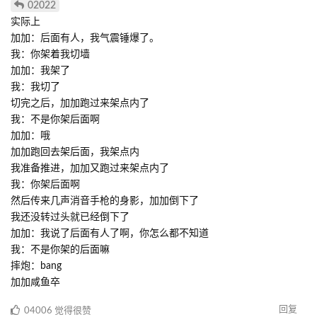
02022
实际上
加加：后面有人，我气震锤爆了。
我：你架着我切墙
加加：我架了
我：我切了
切完之后，加加跑过来架点内了
我：不是你架后面啊
加加：哦
加加跑回去架后面，我架点内
我准备推进，加加又跑过来架点内了
我：你架后面啊
然后传来几声消音手枪的身影，加加倒下了
我还没转过头就已经倒下了
加加：我说了后面有人了啊，你怎么都不知道
我：不是你架的后面嘛
摔炮：bang
加加咸鱼卒
回复
04006
觉得很赞