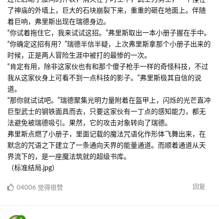
了神庙的外墙上，巨大的石块崩裂下来，重重的砸在地面上。伴随
着巨响，弗里斯出现在瑞德身边。
“你试着拖住它，我来试试这招。”弗里斯取出一本小册子握在手中。
“你确定这招有用？”瑞德半信半疑，上次弗里斯拿那个小册子出来的
时候，正是两人冒险生涯中被打的最惨的一次。
“肯定有用，除非这家伙也有和那个傻子枪手一样的奇怪科技，不过
我从这家伙身上可看不到一点科技的影子。”弗里斯极其自信的说
道。
“那你就试试吧。”瑞德聚集光明力量附着在盔甲上，闪烁的光芒直冲
巨型武士的钢铁面具而去，只要这家伙有一丁点的感知能力，都无
法避免被瑞德吸引。果然，它的攻击对象转向了瑞德。
弗里斯点燃了小册子，里面记载的魔法咒语化作形体飞舞出来，在
默念的咒语之下建立了一条通向天界的能量通道。而顺着通道从天
界流下的，是一座魔法筑就的超级书库。
（标准结局.jpg）
回复
04006
觉得很赞