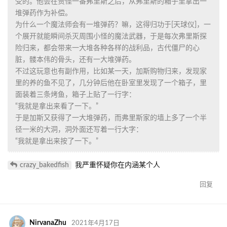
受的。他会在责怪一番弗里斯之后，从弗里斯的箱子里拿出一
堆弹药作为补偿。
为什么一个魔法师会有一堆弹药？嘛，这得归功于[天球仪]，一
个展开就能瞬间杀灭周围小怪的魔法武器，于是每次弗里斯探
险归来，都会带来一大堆各种各样的战利品，古代僵尸的心
脏，髅本伟的骨头，还有一大堆弹药。
不过这玩意也有副作用，比如某一天，加斯购物归来，发现家
里的养的鱼不见了，几分钟后他在卧室里发现了一个箱子，里
面装着三条烤鱼，箱子上贴了一行字：
“我就是拿出来看了一下。”
于是加斯又获得了一大堆弹药，而弗里斯家的墙上多了一个半
径一米的大洞，洞外面还写着一行大字：
“我就是拿出来按了一下。”
crazy_bakedfish
我严重怀疑你在内涵某个人
回复
NirvanaZhu
2021年4月17日