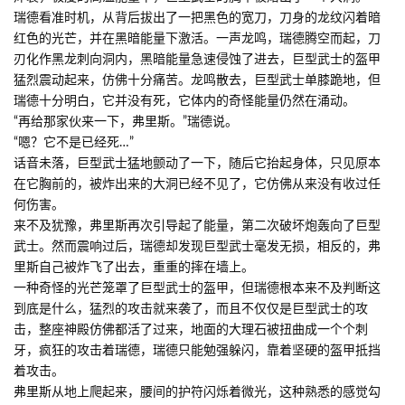
瑞德看准时机，从背后拔出了一把黑色的宽刀，刀身的龙纹闪着暗
红色的光芒，并在黑暗能量下激活。一声龙鸣，瑞德腾空而起，刀
刃化作黑龙刺向洞内，黑暗能量急速侵蚀了进去，巨型武士的盔甲
猛烈震动起来，仿佛十分痛苦。龙鸣散去，巨型武士单膝跪地，但
瑞德十分明白，它并没有死，它体内的奇怪能量仍然在涌动。
“再给那家伙来一下，弗里斯。”瑞德说。
“嗯？它不是已经死…”
话音未落，巨型武士猛地颤动了一下，随后它抬起身体，只见原本
在它胸前的，被炸出来的大洞已经不见了，它仿佛从来没有收过任
何伤害。
来不及犹豫，弗里斯再次引导起了能量，第二次破坏炮轰向了巨型
武士。然而震响过后，瑞德却发现巨型武士毫发无损，相反的，弗
里斯自己被炸飞了出去，重重的摔在墙上。
一种奇怪的光芒笼罩了巨型武士的盔甲，但瑞德根本来不及判断这
到底是什么，猛烈的攻击就来袭了，而且不仅仅是巨型武士的攻
击，整座神殿仿佛都活了过来，地面的大理石被扭曲成一个个刺
牙，疯狂的攻击着瑞德，瑞德只能勉强躲闪，靠着坚硬的盔甲抵挡
着攻击。
弗里斯从地上爬起来，腰间的护符闪烁着微光，这种熟悉的感觉勾