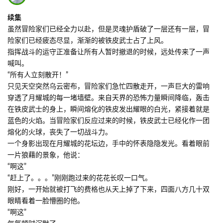
续集
虽然冒险家们已经全力以赴，但是灵魂护盾破了一层还有一层，冒
险家们已经疲态尽显，渐渐的被铁皮武士占了上风。
指挥战斗的运守正准备让所有人暂时撤退的时候，远处传来了一声
喊叫。
“所有人立刻散开！”
只见天空突然乌云密布，冒险家们急忙四散走开，一声巨大的雷响
穿透了月耀城的每一堵墙壁。来自天界的恐怖力量瞬间降临，轰击
在铁皮武士的身上，瞬间熔化的铁皮发出耀眼的白光，紧接着就是
蓝色的火焰。当冒险家们反应过来的时候，铁皮武士已经化作一团
熔化的火球，丧失了一切战斗力。
一个身影出现在月耀城的花坛边，手中的怀表隐隐发光。看着眼前
一片狼藉的景象，他说：
“啊这”
“赶上了。。。”刚刚跑过来的花花长叹一口气。
刚好，一开始就被打飞的费格也从天上掉了下来，四面八方几十双
眼睛看着一脸懵圈的他。
“啊这”