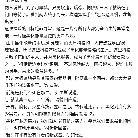
“我信你个鬼。”
两人说着，到了月耀城，只见坎迪，瑞德，柯伊斯三人早就站在了
门口等待了。看到两人终于到来，坎迪挥挥手：“怎么这么慢，准备
出发！”
这次探险的目标绝非寻常，这是一片对所有人都完全陌生的异常之
地，一片被黑化能量腐蚀的火星基地。
“由于黑化能量的本质是’灵魂’，而火星科技的一大特点就是由’灵
魂’操控，所以这些科技产物就成了黑化能量侵略的工具。这些科技
背叛了它们的主人，并为黑化服务，成为了黑化最可怕的精英部队
之一。”柯伊斯边走边介绍到。“不过风险越大，回报越大，越难击败
的对手，带来的收益越多。”
“那边大概遍地是及其精密的武器吧，随便拿一个回来，都会大大提
升我们的装备水平。”坎迪说。
“前提是我们不死在那里。”弗里斯说道。
“那就认真一点，弗里斯。”瑞德回应道。
“天界，腐化，火星科技，猩红之心，古代遗迹。。。黑化到底有多
少实力。。真的可能被打败嘛？”弗里斯接着说。
“黑化有多少实力，我们就可以有多少实力，毕竟我们击败黑化的同
时，也在利用黑化。”柯伊斯回答。
“我只在乎有没有好看的新武器。”加斯说。