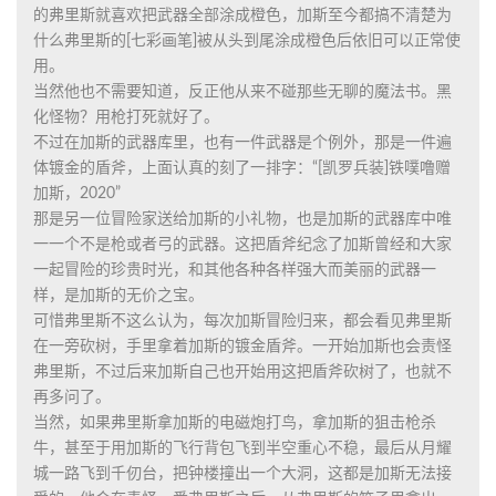
的弗里斯就喜欢把武器全部涂成橙色，加斯至今都搞不清楚为
什么弗里斯的[七彩画笔]被从头到尾涂成橙色后依旧可以正常使
用。
当然他也不需要知道，反正他从来不碰那些无聊的魔法书。黑
化怪物？用枪打死就好了。
不过在加斯的武器库里，也有一件武器是个例外，那是一件遍
体镀金的盾斧，上面认真的刻了一排字：“[凯罗兵装]铁噗噜赠
加斯，2020”
那是另一位冒险家送给加斯的小礼物，也是加斯的武器库中唯
一一个不是枪或者弓的武器。这把盾斧纪念了加斯曾经和大家
一起冒险的珍贵时光，和其他各种各样强大而美丽的武器一
样，是加斯的无价之宝。
可惜弗里斯不这么认为，每次加斯冒险归来，都会看见弗里斯
在一旁砍树，手里拿着加斯的镀金盾斧。一开始加斯也会责怪
弗里斯，不过后来加斯自己也开始用这把盾斧砍树了，也就不
再多问了。
当然，如果弗里斯拿加斯的电磁炮打鸟，拿加斯的狙击枪杀
牛，甚至于用加斯的飞行背包飞到半空重心不稳，最后从月耀
城一路飞到千仞台，把钟楼撞出一个大洞，这都是加斯无法接