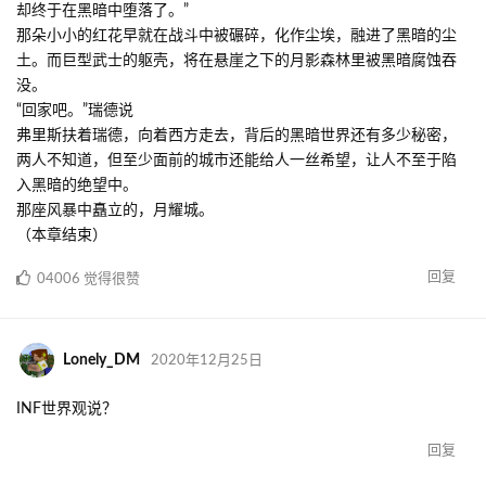
却终于在黑暗中堕落了。”
那朵小小的红花早就在战斗中被碾碎，化作尘埃，融进了黑暗的尘
土。而巨型武士的躯壳，将在悬崖之下的月影森林里被黑暗腐蚀吞
没。
“回家吧。”瑞德说
弗里斯扶着瑞德，向着西方走去，背后的黑暗世界还有多少秘密，
两人不知道，但至少面前的城市还能给人一丝希望，让人不至于陷
入黑暗的绝望中。
那座风暴中矗立的，月耀城。
（本章结束）
回复
04006
觉得很赞
Lonely_DM
2020年12月25日
INF世界观说？
回复