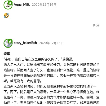
Aqua_Milk
2020年12月14日
回复
crazy_bakedfish
2020年12月14日
续集
“走吧，我们已经在这里呆的够久的了。”瑞德说。
两人走出大门，瑞德抽出刀鞘里的长刀，提防着随时可能来袭的黑
暗怪物，然而两人走了好久，也没碰到什么怪物，唯一遇见的怪物
是一只蹲在神庙角落瑟瑟发抖的僵尸，它似乎在害怕着瑞德和弗里
斯，丝毫没有进攻的意思。
正当两人奇怪的时候，他们发现脚底的地面好像轻微的抖动了一
下，两下，随后是巨大的震动。弗里斯一个重心不稳摔倒在地，红
花落在了一旁，瑞德用尽全身的力气才能勉强维持平衡。突然，震
动停止了。弗里斯连忙从地上爬起来去捡那朵红花，却发现自己和