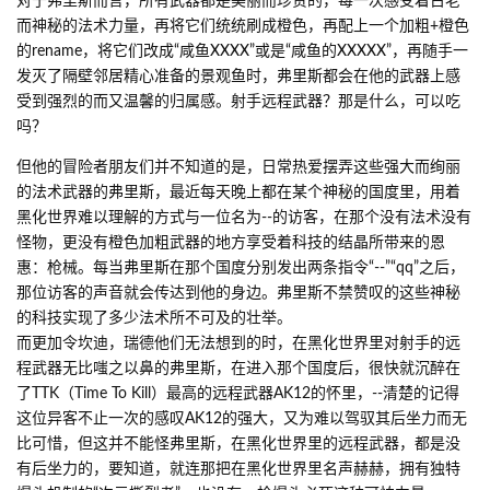
对于弗里斯而言，所有武器都是美丽而珍贵的，每一次感受着古老
而神秘的法术力量，再将它们统统刷成橙色，再配上一个加粗+橙色
的rename，将它们改成“咸鱼XXXX”或是“咸鱼的XXXXX”，再随手一
发灭了隔壁邻居精心准备的景观鱼时，弗里斯都会在他的武器上感
受到强烈的而又温馨的归属感。射手远程武器？那是什么，可以吃
吗？
但他的冒险者朋友们并不知道的是，日常热爱摆弄这些强大而绚丽
的法术武器的弗里斯，最近每天晚上都在某个神秘的国度里，用着
黑化世界难以理解的方式与一位名为--的访客，在那个没有法术没有
怪物，更没有橙色加粗武器的地方享受着科技的结晶所带来的恩
惠：枪械。每当弗里斯在那个国度分别发出两条指令“--”“qq”之后，
那位访客的声音就会传达到他的身边。弗里斯不禁赞叹的这些神秘
的科技实现了多少法术所不可及的壮举。
而更加令坎迪，瑞德他们无法想到的时，在黑化世界里对射手的远
程武器无比嗤之以鼻的弗里斯，在进入那个国度后，很快就沉醉在
了TTK（Time To Kill）最高的远程武器AK12的怀里，--清楚的记得
这位异客不止一次的感叹AK12的强大，又为难以驾驭其后坐力而无
比可惜，但这并不能怪弗里斯，在黑化世界里的远程武器，都是没
有后坐力的，要知道，就连那把在黑化世界里名声赫赫，拥有独特