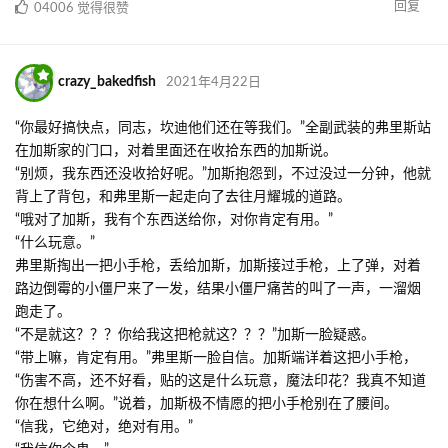
回复
04006
觉得很赞
crazy_bakedfish
2021年4月22日
“你最好搞快点，同志，坎迪他们还在等我们。”全副武装的弗里斯站
在加斯家的门口，对着里面还在收拾东西的加斯说。
“别烦，我东西还没收拾好呢。”加斯抱怨到，不过没过一分钟，他就
背上了背包，和弗里斯一起走向了去往月耀城的道路。
“哦对了加斯，我有个东西送给你，对你肯定有用。”
“什么玩意。”
弗里斯掏出一把小手枪，丢给加斯，加斯接过手枪，上了弹，对着
路边倒霉的小僵尸来了一发，结果小僵尸痛苦的叫了一声，一溜烟
跑走了。
“不是就这？？？你给我这把枪就这？？？”加斯一脸疑惑。
“带上嘛，肯定有用。”弗里斯一脸自信。加斯端详着这把小手枪，
“伤害不高，还不好看，贴的这是什么玩意，魔法印花？我真不知道
你在想什么啊。”说着，加斯极不情愿的把小手枪别在了腰间。
“信我，它绝对，绝对有用。”