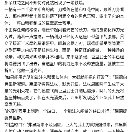
那朵红花之间不知何时竟然出现了一堵铁墙。
一柄有一个半弗里斯高的武士刀横落在他和红花中间，顺着刀身看
去，那座巨型武士雕像抖落了附满全身的黑色沉积，露出了它的本
体：一座由精钢制成的巨型武士盔甲。
不由得任何的松懈，瑞德举起闪着光芒的长刀，他的身影化作刀光
闪过，随着一声撞响，一柄利刃已经刺入这座巨型盔甲的腹部，贯
穿了接近半米厚的精钢盔甲。顺着这柄刀刃，瑞德能感受到隐藏于
这副盔甲之内的不是任何生物，而是一种奇怪的能量，一种纯净的
能量，却又与光明能量并不相同。来不及多想，巨型武士的手已经
将瑞德扫飞了出去，穿透盔甲的利刃还来不及释放能量，就被生生
折断，化做一道光芒。
“如果能用光明能量注入那家伙体内，大概就能把它打败了！”瑞德向
弗里斯喊道。弗里斯挥舞法杖，默念咒语，法杖周围瞬间生成了大
量的光明火花，它们迅速飞向巨型武士并随后爆炸，瞬间的火光将
整座神庙点亮了，但在火光消失后，弗里斯发现这个巨型武士居然
毫发无损。
“必须在盔甲上制造一个缺口，一个能注入能量的缺口才行！”瑞德提
醒弗里斯。
“制造缺口？”弗里斯来不及回应，巨大的武士刀就横劈过来，弗里斯
连忙启动了腰间的怀表，消失在了时空中，武士刀劈空，一下撞在