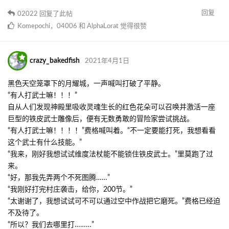
回复
02022
回复了此帖
Komepochi
，
04006
和
AlphaLorat
觉得很赞
crazy_bakedfish
2021年4月1日
黑色天空笼罩下的月耀城，一声喊叫打破了平静。
“有人打武士嘛！！！”
自从人们发现神殿里吸收灵魂生长的红色花朵可以召唤并激活一座
巨型的铁皮武士雕像后，便有无数勇敢的冒险家尝试挑战。
“有人打武士嘛！！！！”费格喊叫着。“不一定要能打死，我想看看
这个武士有什么技能。”
“我来，刚好我想试试维度法杖能不能锁住铁皮武士。”里莫跑了过
来。
“好，那我先弄两个不死图腾……”
“我刚好打完村庄袭击，给你，200节。”
“太谢谢了，我想试试可不可以通过空中作战把它磨死。”费格已经迫
不及待了。
“所以？我们去哪里打………”