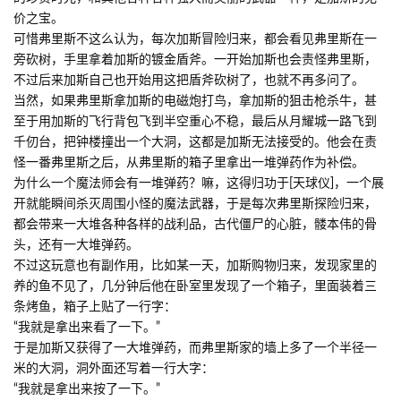
价之宝。
可惜弗里斯不这么认为，每次加斯冒险归来，都会看见弗里斯在一
旁砍树，手里拿着加斯的镀金盾斧。一开始加斯也会责怪弗里斯，
不过后来加斯自己也开始用这把盾斧砍树了，也就不再多问了。
当然，如果弗里斯拿加斯的电磁炮打鸟，拿加斯的狙击枪杀牛，甚
至于用加斯的飞行背包飞到半空重心不稳，最后从月耀城一路飞到
千仞台，把钟楼撞出一个大洞，这都是加斯无法接受的。他会在责
怪一番弗里斯之后，从弗里斯的箱子里拿出一堆弹药作为补偿。
为什么一个魔法师会有一堆弹药？嘛，这得归功于[天球仪]，一个展
开就能瞬间杀灭周围小怪的魔法武器，于是每次弗里斯探险归来，
都会带来一大堆各种各样的战利品，古代僵尸的心脏，髅本伟的骨
头，还有一大堆弹药。
不过这玩意也有副作用，比如某一天，加斯购物归来，发现家里的
养的鱼不见了，几分钟后他在卧室里发现了一个箱子，里面装着三
条烤鱼，箱子上贴了一行字：
“我就是拿出来看了一下。”
于是加斯又获得了一大堆弹药，而弗里斯家的墙上多了一个半径一
米的大洞，洞外面还写着一行大字：
“我就是拿出来按了一下。”