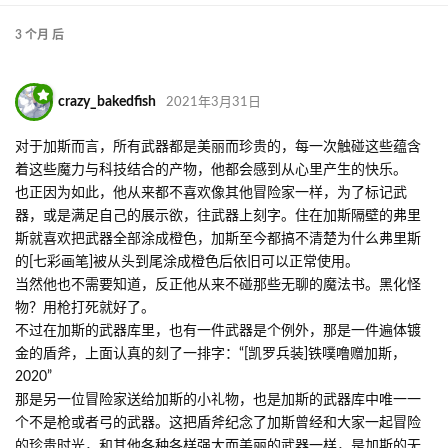
3 个月
后
crazy_bakedfish
2021年3月31日
对于加斯而言，所有武器都是美丽而珍贵的，每一次触碰这些蕴含
着这些魔力与科技结合的产物，他都会感到从心里产生的快乐。
也正因为如此，他从来都不喜欢像其他冒险家一样，为了标记武
器，或是满足自己的展示欲，往武器上刻字。住在加斯隔壁的弗里
斯就喜欢把武器全部涂成橙色，加斯至今都搞不清楚为什么弗里斯
的[七彩画笔]被从头到尾涂成橙色后依旧可以正常使用。
当然他也不需要知道，反正他从来不碰那些无聊的魔法书。黑化怪
物？用枪打死就好了。
不过在加斯的武器库里，也有一件武器是个例外，那是一件遍体镀
金的盾斧，上面认真的刻了一排字：“[凯罗兵装]铁噗噜赠加斯，
2020”
那是另一位冒险家送给加斯的小礼物，也是加斯的武器库中唯一一
个不是枪或者弓的武器。这把盾斧纪念了加斯曾经和大家一起冒险
的珍贵时光，和其他各种各样强大而美丽的武器一样，是加斯的无