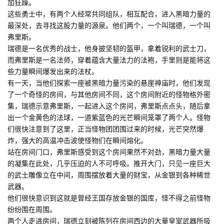
加狂躁。
这些勇士中，有两个人经常共同组队，相互配合，进入黑暗力量的
最深处，去寻找这股力量的源泉。他们两个，一个叫瑞德，一个叫
弗里斯。
瑞德是一名优秀的战士，他身披坚韧的盔甲，拿着锐利的武士刀，
而弗里斯是一名法师，穿着蕴含大量法力的法袍，手里则是能将这
些力量瞬间爆发出来的法杖。
有一天，当他们探索一座被黑暗力量污染的悬崖神庙时，他们发现
了一个奇怪的房间，与其他房间不同，这个房间附近的怪物格外密
集，瑞德示意弗里斯，一起进入这个房间，弗里斯点点头，随后拿
出一个金黄色的法球，一道紫蓝色的光芒瞬间笼罩了两个人。怪物
们很快注意到了这里，正当怪物团团围过来的时候，光芒突然爆
炸，强大的高温冲击波使怪物们在瞬间熔化。
站在房间门口，弗里斯感受到这个房间果然不对劲，黑暗力量大量
的凝集在此处，几乎压迫的人不可呼吸。推开大门，只见一座巨大
的武士雕像立在中间，周围摆放着大量的财宝，从金银到各种稀世
武器。
他们很快意识到这就是曾经王国存放金银的国库，怪不得之前怪物
纷纷围在周围。
两个人走进房间，瑞德立刻被陈列在房间西边的大量皇室武器所吸