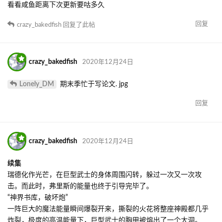
看看咸鱼距离下次更新要咕多久
回复
crazy_bakedfish
回复了此帖
crazy_bakedfish
2020年12月24日
Lonely_DM
期末季忙于写论文. jpg
回复
crazy_bakedfish
2020年12月24日
续集
瑞德化作光芒，在巨型武士的身体周围闪转，躲过一次又一次攻
击。而此时，弗里斯的能量也终于引导完毕了。
“神界书库，破坏炮”
一阵巨大的魔法能量瞬间爆裂开来，撕裂的火花将整座神殿都几乎
炸裂，极度的高温能量下，巨型武士的胸甲被熔出了一个大洞。