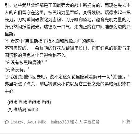
引，这些武器曾经都是王国最强大的战士所拥有的，而现在失去主
人的它们留守在这里，被黑暗力量吞噬，变得残破。瑞德拿起一把
长刀，刀柄瞬间破裂化为齑粉，刀身哐啷坠地，蕴含光明力量的刀
身仍然闪烁着微光。瑞德叹一口气，走向正蹲在中间雕像旁边的弗
里斯。
“你看这个”弗里斯指了指地面和雕像之间的缝隙。
不可思议的，一朵鲜艳的红花从缝隙里长出，它鲜红色的花瓣与周
围沉积的黑色灰尘显得格格不入。
“它没有被黑暗腐蚀？”
“完全没有。”
“那我们把他带回去吧，说不定这朵花里隐藏着解开一切的钥匙。”
弗里斯点了点头，随后将这朵小花以及它生长之处的黑暗沉积捧在
手心
（噔噔噔 噔噔噔噔噔噔）
（标准结局bushi）
回复
Librazy
，
Aqua_Milk
，
baizao333
和
6
人
觉得很赞