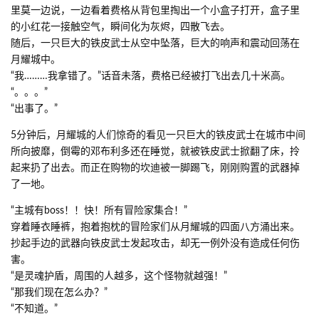
里莫一边说，一边看着费格从背包里掏出一个小盒子打开，盒子里
的小红花一接触空气，瞬间化为灰烬，四散飞去。
随后，一只巨大的铁皮武士从空中坠落，巨大的响声和震动回荡在
月耀城中。
“我………我拿错了。”话音未落，费格已经被打飞出去几十米高。
“。。。”
“出事了。”
5分钟后，月耀城的人们惊奇的看见一只巨大的铁皮武士在城市中间
所向披靡，倒霉的邓布利多还在睡觉，就被铁皮武士掀翻了床，拎
起来扔了出去。而正在购物的坎迪被一脚踢飞，刚刚购置的武器掉
了一地。
“主城有boss！！快！所有冒险家集合！”
穿着睡衣睡裤，抱着抱枕的冒险家们从月耀城的四面八方涌出来。
抄起手边的武器向铁皮武士发起攻击，却无一例外没有造成任何伤
害。
“是灵魂护盾，周围的人越多，这个怪物就越强！”
“那我们现在怎么办？”
“不知道。”