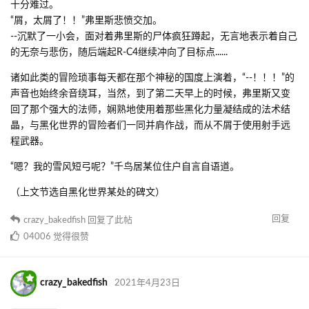
十分难过。
“屑，太屑了！！”弗里斯悲愤交加。
--沉默了一小会，面对着弗里斯的尸体疯狂蹲起，无言地表示着自己
的无奈与悲伤，随后端起R-C4继续冲向了目标点......
诸如此类的冒险琐事每天都在那个神秘的国度上演着，“--！！！”的
声音也始终余音绕耳，当然，到了第二天早上的时候，弗里斯又变
回了那个强大的法师，娴熟地使用着那些黑化力量凝结成的法术结
晶，与黑化世界的冒险者们一同并肩作战，而从不屑于使用射手远
程武器。
“嗯？我的雪风短弓呢？”千鸟居某位住户自言自语道。
（上文节选自黑化世界某处的碑文）
回复
crazy_bakedfish
回复了此帖
04006
觉得很赞
crazy_bakedfish
2021年4月23日