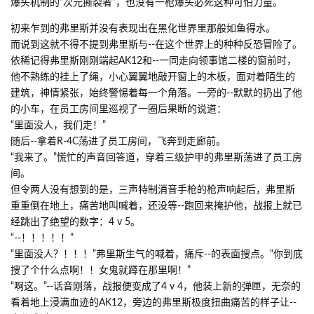
爆头机制的“次元撕裂者”，也没有一枪爆头必死这种可怕力量。
初来乍到的弗里斯并没有表现出在黑化世界里那般如鱼得水。
而说到这就不得不提到弗里斯与--在这个世界上的种种反恐冒险了。
依稀记得弗里斯刚刚端起AK12和--一同走向领事馆二楼的窗前时，
他不熟练的挂上了绳，小心翼翼地敲开窗上的木板，面对着陌生的
建筑，神情紧张，始终警惕着每一个角落。一旁的--默默的扔出了他
的小车，在员工房间里巡视了一圈后果断的说道：
“里面没人，我们走！”
随后--拿着R-4C荡进了员工房间，飞奔到走廊前。
“我来了。”慌忙的声音回答道，穿着三级护甲的弗里斯荡进了员工房
间。
但令两人没有想到的是，三声特制消音手枪的枪声响起后，弗里斯
重重倒在地上，痛苦地叫喊着，还没等--跑回来掩护他，战报上就已
经跳出了绝望的数字：4 v 5。
“--！！！！！”
“里面没人？！！！”弗里斯生气的喊着，痛斥--的表面搜点。“你到底
搜了个什么点啊！！女鬼就蹲在那里啊！”
“啊这。”--话音刚落，战报便变成了4 v 4，他装上新的弹匣，无奈的
看着地上浸满血迹的AK12，旁边的弗里斯极度扭曲痛苦的样子让--