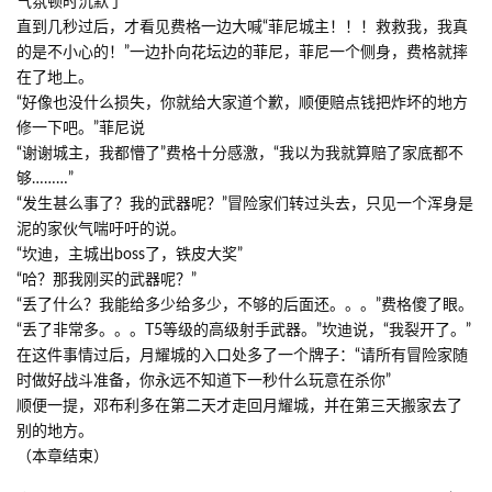
气氛顿时沉默了
直到几秒过后，才看见费格一边大喊“菲尼城主！！！救救我，我真
的是不小心的！”一边扑向花坛边的菲尼，菲尼一个侧身，费格就摔
在了地上。
“好像也没什么损失，你就给大家道个歉，顺便赔点钱把炸坏的地方
修一下吧。”菲尼说
“谢谢城主，我都懵了”费格十分感激，“我以为我就算赔了家底都不
够………”
“发生甚么事了？我的武器呢？”冒险家们转过头去，只见一个浑身是
泥的家伙气喘吁吁的说。
“坎迪，主城出boss了，铁皮大奖”
“哈？那我刚买的武器呢？”
“丢了什么？我能给多少给多少，不够的后面还。。。”费格傻了眼。
“丢了非常多。。。T5等级的高级射手武器。”坎迪说，“我裂开了。”
在这件事情过后，月耀城的入口处多了一个牌子：“请所有冒险家随
时做好战斗准备，你永远不知道下一秒什么玩意在杀你”
顺便一提，邓布利多在第二天才走回月耀城，并在第三天搬家去了
别的地方。
（本章结束）